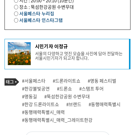
○ 시간 : 20:00 ~ 20:10 (10분간)
○ 장소 : 뚝섬한강공원 수변무대
○
서울페스타 누리집
○
서울페스타 인스타그램
기
시민기자 이정규
사
서울의 다양하고 멋진 모습을 사진에 담아 전달하는
작
서울시민기자가 되고자 합니다.
성
자
프
로
기
필
태
#서울페스타
#드론라이트쇼
#명동 페스티벌
사
그
관
#한강불빛공연
#드론쇼
#스탬프 투어
련
#명동길
#뚝섬한강공원 수변무대
태
그
#한강 드론라이트쇼
#브랜드
#동행매력특별시
#동행매력특별시_매력
#동행매력특별시_매력_그레이트한강