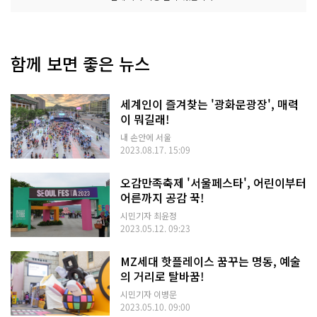
함께 보면 좋은 뉴스
세계인이 즐겨찾는 '광화문광장', 매력
이 뭐길래!
내 손안에 서울
2023.08.17. 15:09
오감만족축제 '서울페스타', 어린이부터
어른까지 공감 꾹!
시민기자 최윤정
2023.05.12. 09:23
MZ세대 핫플레이스 꿈꾸는 명동, 예술
의 거리로 탈바꿈!
시민기자 이병문
2023.05.10. 09:00