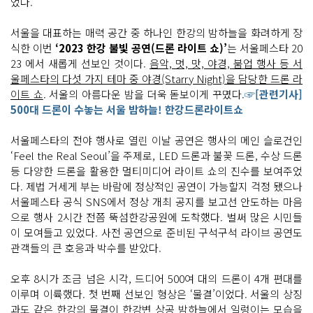
었다.
서울을 대표하는 매력 공간 중 하나인 한강의 밤하늘을 화려하게 장
식한 이번
‘2023 한강 불빛 공연(드론 라이트 쇼)’
는 서울페스타 20
23 에서 새롭게 선보인 것이다.
음악, 멋, 맛, 야경, 붐업 행사 등 서
울페스타의 다섯 가지 테마 중 야경(Starry Night)을 담당한 드론 라
이트 쇼
. 서울의 아름다운 밤을 더욱 돋보이게 꾸몄다.
☞[관련기사]
500대 드론이 수놓는 서울 밤하늘! 한강드론라이트쇼
서울페스타의 전야 행사로 열린 이날 공연은 행사의 메인 슬로건인
‘Feel the Real Seoul’을 주제로, LED 드론과 불꽃 드론, 수상 드론
등 다양한 드론을 활용한 멀티미디어 라이트 쇼의 진수를 보여주었
다. 제법 거세게 부는 바람에 정상적인 공연이 가능할지 걱정 됐으나
서울페스타 공식 SNS에서 정상 개최 공지를 보고선 안도하는 마음
으로 행사 2시간 전쯤 뚝섬한강공원에 도착했다. 벌써 많은 시민들
이 모여들고 있었다. 사전 공연으로 준비된 구석구석 라이브 공연도
관객들의 큰 호응과 박수를 받았다.
오후 8시가 조금 넘은 시각, 드디어 500여 대의 드론이 4개 편대를
이루며 이륙했다. 첫 번째 선보인 형상은 ‘물결’이었다. 서울의 상징
과도 같은 한강의 물결이 한강변 상공 밤하늘에서 일렁이는 모습을