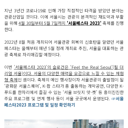
지난 3년간 코로나19로 인해 가장 직접적인 타격을 받았던 분야는
관광산업일 것이다. 이에 서울시는 관광의 본격적인 재도약과 부활
을 위해
4월 30일부터 5월 7일까지
'서울페스타 2023'
축제를 진행
한다.
2022년 8월 처음 개최되어 서울관광 회복의 신호탄을 알렸던 서울
페스타는 올해부터 매년 5월 정례 개최로 추진, 서울을 대표하는 관
광 축제로 자리매김할 예정이다.
이번
'서울페스타 2023'의 슬로건은 ‘Feel the Real Seoul’(필 더
리얼 서울)이다. 서울의 다양한 매력을 오감으로 느낄 수 있는 체험
형 축제
인 셈이다. 축제의 메인 행사장이자 서울관광의 출발점이 될
‘광화문 서울스퀘어’, K-팝 스타가 총 출동하는 개막공연, 다양한 K-
푸드를 한자리에서 즐길 수 있는 ‘서울 브릿지 맛-켓’ 등 흥미진진한
주요 프로그램 및 연계 행사 등이 서울 곳곳에서 운영된다.
☞서울
페스타2023 프로그램 및 일정 확인하기