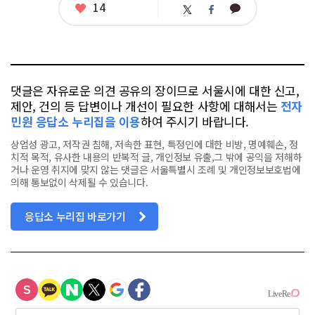
좋
14
카
트
페
아
카
위
이
요
오
터
스
톡
북
댓글은 자유로운 의견 공유의 장이므로 서울시에 대한 신고,
제안, 건의 등 답변이나 개선이 필요한 사항에 대해서는
전자
민원 응답소 누리집을 이용
하여 주시기 바랍니다.
상업성 광고, 저작권 침해, 저속한 표현, 특정인에 대한 비방, 명예훼손, 정
치적 목적, 유사한 내용의 반복적 글, 개인정보 유출,그 밖에 공익을 저해하
거나 운영 취지에 맞지 않는 댓글은 서울특별시 조례 및 개인정보보호법에
의해 통보없이 삭제될 수 있습니다.
응답소 누리집 바로가기