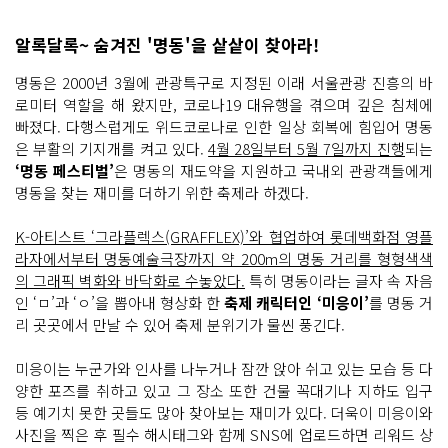
알록달록~ 숨겨진 '명동'을 샅샅이 찾아라!
명동은 2000년 3월에 관광특구로 지정된 이래 서울관광 진흥의 바
로미터 역할을 해 왔지만, 코로나19 대유행을 겪으며 깊은 침체에
빠졌다. 다행스럽게도 위드코로나로 인한 일상 회복에 힘입어 명동
은 부활의 기지개를 켜고 있다.
4월 28일부터 5월 7일까지 진행
되는
‘명동 페스티벌’
은 명동의 재도약을 지원하고 국내외 관광객들에게
명동을 찾는 재미를 더하기 위한 축제라 하겠다.
K-아티스트 ‘그라플렉스(GRAFFLEX)’와 협업하여 롯데백화점 영플
라자에서부터 명동예술극장까지 약 200m의 명동 거리를 형형색색
의 그래픽 벽화와 바닥화로 수놓았다.
특히 명동이라는 글자 속 자음
인 ‘ㅁ’과 ‘ㅇ’을 뽑아내 형상화 한
축제 캐릭터인 ‘미응이’
를 명동 거
리 곳곳에서 만날 수 있어 축제 분위기가 물씬 풍긴다.
미응이는 누군가와 인사를 나누거나 잠깐 앉아 쉬고 있는 모습 등 다
양한 포즈를 취하고 있고 그 장소 또한 건물 꼭대기나 지하도 입구
등 예기치 못한 곳들도 많아 찾아보는 재미가 있다. 더욱이 미응이와
사진을 찍은 후 필수 해시태그와 함께 SNS에 업로드하면 리워드 상