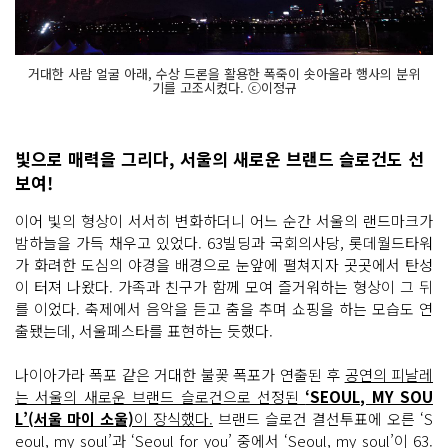
거대한 사람 얼굴 아래, 수상 드론을 활용한 폭죽이 솟아올라 행사의 분위
기를 고조시켰다. ⓒ이정규
빛으로 매력을 그리다, 서울의 새로운 브랜드 슬로건도 선
보여!
이어 빛의 형상이 서서히 변화하더니 어느 순간 서울의 랜드마크가
밤하늘을 가득 채우고 있었다. 63빌딩과 국회의사당, 롯데월드타워
가 화려한 도심의 야경을 배경으로 눈앞에 펼쳐지자 곳곳에서 탄성
이 터져 나왔다. 가족과 친구가 함께 모여 즐거워하는 형상이 그 뒤
를 이었다. 축제에서 음악을 듣고 춤을 추며 쇼핑을 하는 모습도 연
출됐는데, 서울페스타를 표현하는 듯했다.
나이아가라 폭포 같은 거대한 불꽃 폭포가 연출된 후
공연의 피날레
는 서울의 새로운 브랜드 슬로건으로 선정된
‘SEOUL, MY SOU
L’(서울 마이 소울)
이 장식했다.
브랜드 슬로건 결선투표에 오른 ‘S
eoul, my soul’과 ‘Seoul for you’ 중에서 ‘Seoul, my soul’이 63.