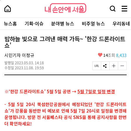
본
페
내
문
이
내
손
검
메
바
지
손
안
색
뉴
로
상
안
주
에
창
전
가
단
에
뉴스홈
기획·이슈
분야별 뉴스
비주얼 뉴스
우리동네
요
서
열
체
기
으
서
서
울
기
보
로
울
비
기
이
-
밤하늘 빛으로 그려낸 매력 가득~ '한강 드론라이트
스
동
서
쇼'
바
울
로
시
가
좋
시민기자 이정규
14
조회
8,433
대
기
아
표
발행일
2023.05.03. 14:18
요
소
페
S
글
글
수정일
2023.11.08. 19:59
통
이
N
자
자
포
지
S
크
크
털
U
공
기
기
R
유
크
작
※‘한강 드론라이트쇼’ 5월 5일 공연 →
5월 7일로 일정 변경
L
하
게
게
복
기
변
변
사
경
경
- 5월 5일 20시 뚝섬한강공원에서 예정되었던 '한강 드론라이트
하
하
쇼'가 강풍을 동반한 비 예보로 인해 5월 7일 20시로 일정을 변경해
기
기
운영됩니다. 방문 전 서울페스타 공식 SNS을 통해 공지사항을 한번
더 확인하세요!