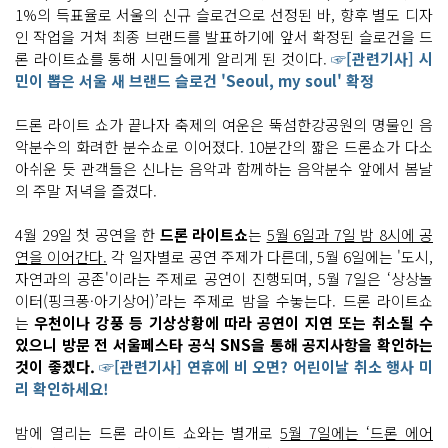
1%의 득표율로 서울의 신규 슬로건으로 선정된 바, 향후 별도 디자
인 작업을 거쳐 최종 브랜드를 발표하기에 앞서 확정된 슬로건을 드
론 라이트쇼를 통해 시민들에게 알리게 된 것이다.
☞[관련기사] 시
민이 뽑은 서울 새 브랜드 슬로건 'Seoul, my soul' 확정
드론 라이트 쇼가 끝나자 축제의 여운은 뚝섬한강공원의 명물인 음
악분수의 화려한 분수쇼로 이어졌다. 10분간의 짧은 드론쇼가 다소
아쉬운 듯 관객들은 신나는 음악과 함께하는 음악분수 앞에서 봄날
의 주말 저녁을 즐겼다.
4월 29일 첫 공연을 한
드론 라이트쇼
는
5월 6일과 7일 밤 8시에 공
연을 이어간다.
각 일자별로 공연 주제가 다른데, 5월 6일에는 '도시,
자연과의 공존'이라는 주제로 공연이 진행되며, 5월 7일은 ‘상상놀
이터(핑크퐁·아기상어)’라는 주제로 밤을 수놓는다. 드론 라이트쇼
는
우천이나 강풍 등 기상상황에 따라 공연이 지연 또는 취소될 수
있으니 방문 전 서울페스타 공식 SNS을 통해 공지사항을 확인하는
것이 좋겠다.
☞[관련기사] 연휴에 비 오면? 어린이날 취소 행사 미
리 확인하세요!
밤에 열리는 드론 라이트 쇼와는 별개로
5월 7일에는 ‘드론 에어