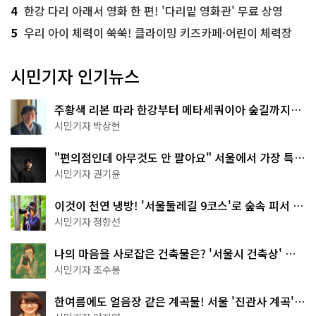
4
한강 다리 아래서 영화 한 편! '다리밑 영화관' 무료 상영
5
우리 아이 체력이 쑥쑥! 클라이밍 키즈카페·어린이 체력장
시민기자 인기뉴스
주황색 리본 따라 한강부터 메타세쿼이아 숲길까지…
서울둘레길 15코스
시민기자 박상현
"편의점인데 아무것도 안 팔아요" 서울에서 가장 특별
한 편의점의 정체
시민기자 권기윤
이것이 천연 냉방! '서울둘레길 9코스'로 숲속 피서 떠
나볼까
시민기자 정향선
나의 마음을 사로잡은 건축물은? '서울시 건축상' 수
상작 공개!
시민기자 조수봉
한여름에도 얼음장 같은 계곡물! 서울 '진관사 계곡'이
천국이네~