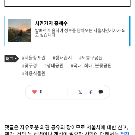
기
시민기자 홍혜수
사
발빠르게 움직여 정보를 담아오는 서울시민기자가 되
작
고 싶습니다
성
자
프
로
기
필
태
#서울창포원
#생태습지
#도봉구공원
사
그
관
#꽃구경
#생태공원
#국내_최대_붓꽃공원
련
#약용식물원
태
그
좋
0
카
트
페
아
카
위
이
요
오
터
스
톡
북
댓글은 자유로운 의견 공유의 장이므로 서울시에 대한 신고,
제안, 건의 등 답변이나 개선이 필요한 사항에 대해서는
전자