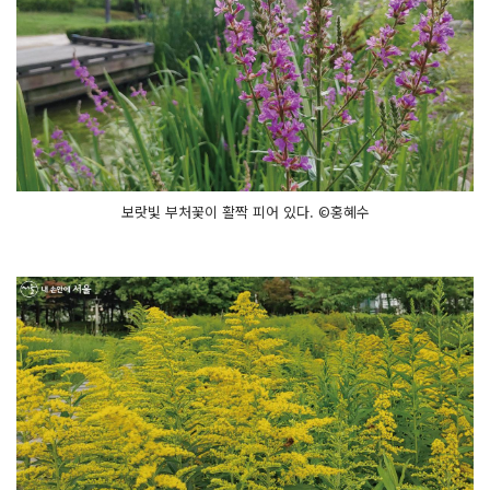
보랏빛 부처꽃이 활짝 피어 있다. ©홍혜수