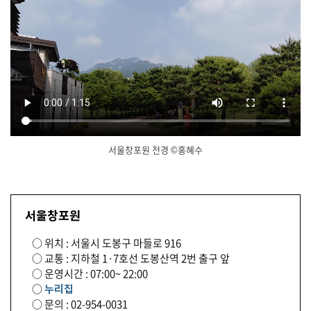
서울창포원 전경 ©홍혜수
닫
기
서울창포원
○ 위치 : 서울시 도봉구 마들로 916
○ 교통 : 지하철 1·7호선 도봉산역 2번 출구 앞
○ 운영시간 : 07:00~ 22:00
○
누리집
○ 문의 : 02-954-0031