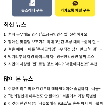
최신 뉴스
1
혼자 근무해도 안심! '소상공인안심벨' 신청하세요
2
장애인 맞춤형 보조기기 최대 3년간 무상 대여…삶의 질 높인다
3
걸을 때마다 아픈 '족저근막염'…무작정 참지 말고 '이것' 해보세요!
4
먹거리부터 야경 라이브까지…망원한강공원 알짜 코스
5
시민이 사랑한 '찐' 로컬 명소 어디? '서울에디션25' 추천 코스
많이 본 뉴스
1
주황색 리본 따라 한강부터 메타세쿼이아 숲길까지…서울둘레길 15코스
2
"편의점인데 아무것도 안 팔아요" 서울에서 가장 특별한 편의점의 정체
3
이것이 천연 냉방! '서울둘레길 9코스'로 숲속 피서 떠나볼까