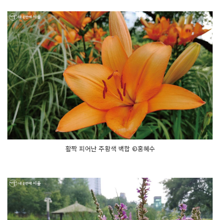
활짝 피어난 주황색 백합 ©홍혜수