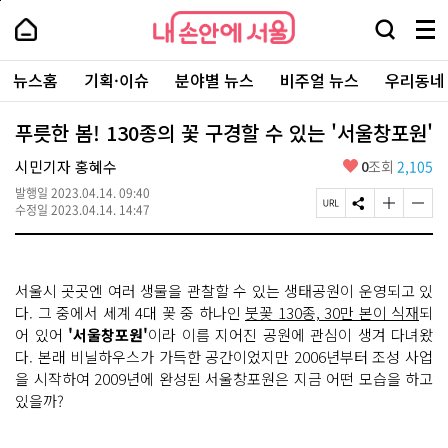
본
페
내
문
이
내
손
검
메
바
지
손
안
색
뉴
로
상
안
주
에
창
전
가
단
에
뉴스홈
기획·이슈
분야별 뉴스
비주얼 뉴스
우리동네
요
서
열
체
기
으
서
서
울
기
보
로
울
비
기
이
-
푸릇한 봄! 130종의 꽃 구경할 수 있는 '서울창포원'
스
동
서
바
울
좋
시민기자 홍혜수
0
조회
2,105
로
시
아
가
대
발행일
2023.04.14. 09:40
요
기
페
S
글
글
표
수정일
2023.04.14. 14:47
이
N
자
자
소
지
S
크
크
통
U
공
기
기
포
R
유
크
작
털
서울시 곳곳엔 여러 생물을 관찰할 수 있는 생태공원이 운영되고 있
L
하
게
게
복
기
변
변
다. 그 중에서 세계 4대 꽃 중 하나인
붓꽃 130종, 30만 본이 식재
되
사
경
경
어 있어
'서울창포원'
이라 이름 지어진 공원에 관심이 생겨 다녀왔
하
하
다. 본래 비닐하우스가 가득한 공간이었지만 2006년부터 조성 사업
기
기
을 시작하여 2009년에 완성된 서울창포원은 지금 어떤 모습을 하고
있을까?