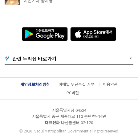
시민기자 양지영
다
A
운
p
로
p
드
S
하
t
기
o
관련 누리집 바로가기
G
r
o
e
o
에
g
서
l
다
개인정보처리방침
이메일 무단수집 거부
이용약관
e
운
P
로
PC버전
l
드
a
하
y
기
서울특별시청 04524
서울특별시 중구 세종대로 110 콘텐츠담당관
대표전화
다산콜센터
02-120
ⓒ
2020. Seoul Metropolitan Government all rights reserved.