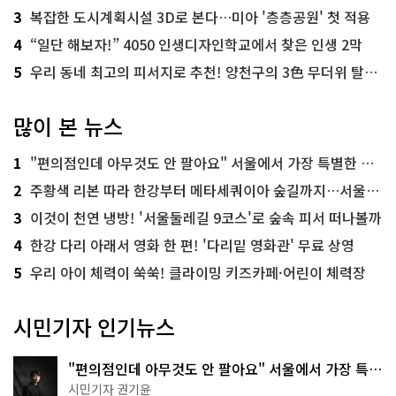
3
복잡한 도시계획시설 3D로 본다…미아 '층층공원' 첫 적용
4
“일단 해보자!” 4050 인생디자인학교에서 찾은 인생 2막
5
우리 동네 최고의 피서지로 추천! 양천구의 3色 무더위 탈출 명소
많이 본 뉴스
1
"편의점인데 아무것도 안 팔아요" 서울에서 가장 특별한 편의점의 정체
2
주황색 리본 따라 한강부터 메타세쿼이아 숲길까지…서울둘레길 15코스
3
이것이 천연 냉방! '서울둘레길 9코스'로 숲속 피서 떠나볼까
4
한강 다리 아래서 영화 한 편! '다리밑 영화관' 무료 상영
5
우리 아이 체력이 쑥쑥! 클라이밍 키즈카페·어린이 체력장
시민기자 인기뉴스
"편의점인데 아무것도 안 팔아요" 서울에서 가장 특별
한 편의점의 정체
시민기자 권기윤