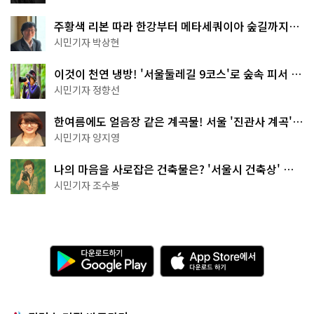
주황색 리본 따라 한강부터 메타세쿼이아 숲길까지…
서울둘레길 15코스
시민기자 박상현
이것이 천연 냉방! '서울둘레길 9코스'로 숲속 피서 떠
나볼까
시민기자 정향선
한여름에도 얼음장 같은 계곡물! 서울 '진관사 계곡'이
천국이네~
시민기자 양지영
나의 마음을 사로잡은 건축물은? '서울시 건축상' 수
상작 공개!
시민기자 조수봉
다
A
운
p
로
p
드
S
하
t
기
o