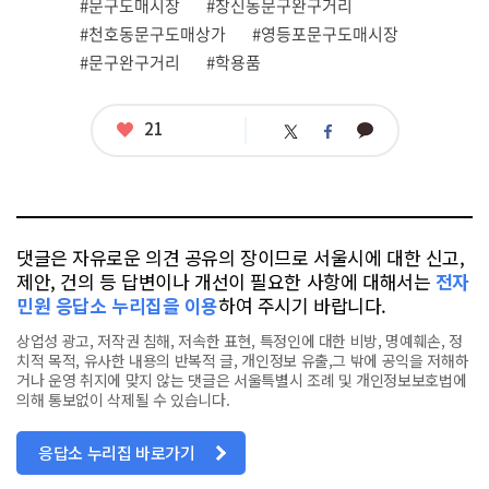
#문구도매시장
#창신동문구완구거리
태
그
#천호동문구도매상가
#영등포문구도매시장
#문구완구거리
#학용품
좋
21
카
트
페
아
카
위
이
요
오
터
스
톡
북
댓글은 자유로운 의견 공유의 장이므로 서울시에 대한 신고,
제안, 건의 등 답변이나 개선이 필요한 사항에 대해서는
전자
민원 응답소 누리집을 이용
하여 주시기 바랍니다.
상업성 광고, 저작권 침해, 저속한 표현, 특정인에 대한 비방, 명예훼손, 정
치적 목적, 유사한 내용의 반복적 글, 개인정보 유출,그 밖에 공익을 저해하
거나 운영 취지에 맞지 않는 댓글은 서울특별시 조례 및 개인정보보호법에
의해 통보없이 삭제될 수 있습니다.
응답소 누리집 바로가기