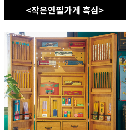
<작은연필가게 흑심>