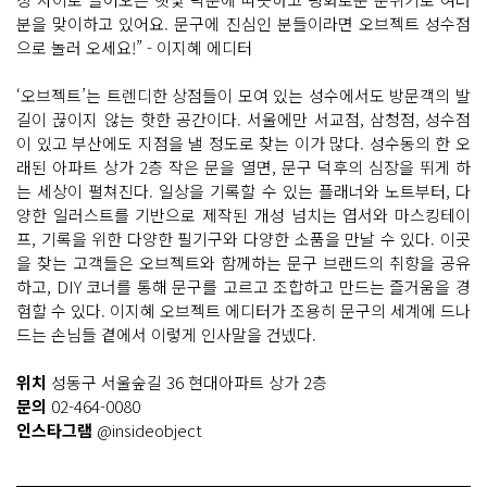
분을 맞이하고 있어요. 문구에 진심인 분들이라면 오브젝트 성수점
으로 놀러 오세요!” - 이지혜 에디터
‘오브젝트’는 트렌디한 상점들이 모여 있는 성수에서도 방문객의 발
길이 끊이지 않는 핫한 공간이다. 서울에만 서교점, 삼청점, 성수점
이 있고 부산에도 지점을 낼 정도로 찾는 이가 많다. 성수동의 한 오
래된 아파트 상가 2층 작은 문을 열면, 문구 덕후의 심장을 뛰게 하
는 세상이 펼쳐진다. 일상을 기록할 수 있는 플래너와 노트부터, 다
양한 일러스트를 기반으로 제작된 개성 넘치는 엽서와 마스킹테이
프, 기록을 위한 다양한 필기구와 다양한 소품을 만날 수 있다. 이곳
을 찾는 고객들은 오브젝트와 함께하는 문구 브랜드의 취향을 공유
하고, DIY 코너를 통해 문구를 고르고 조합하고 만드는 즐거움을 경
험할 수 있다. 이지혜 오브젝트 에디터가 조용히 문구의 세계에 드나
드는 손님들 곁에서 이렇게 인사말을 건넸다.
위치
성동구 서울숲길 36 현대아파트 상가 2층
문의
02-464-0080
인스타그램
@insideobject