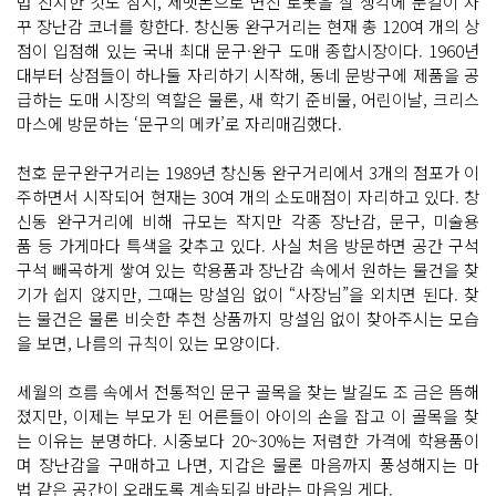
법 진지한 것도 잠시, 세뱃돈으로 변신 로봇을 살 생각에 눈길이 자
꾸 장난감 코너를 향한다. 창신동 완구거리는 현재 총 120여 개의 상
점이 입점해 있는 국내 최대 문구·완구 도매 종합시장이다. 1960년
대부터 상점들이 하나둘 자리하기 시작해, 동네 문방구에 제품을 공
급하는 도매 시장의 역할은 물론, 새 학기 준비물, 어린이날, 크리스
마스에 방문하는 ‘문구의 메카’로 자리매김했다.
천호 문구완구거리는 1989년 창신동 완구거리에서 3개의 점포가 이
주하면서 시작되어 현재는 30여 개의 소도매점이 자리하고 있다. 창
신동 완구거리에 비해 규모는 작지만 각종 장난감, 문구, 미술용
품 등 가게마다 특색을 갖추고 있다. 사실 처음 방문하면 공간 구석
구석 빼곡하게 쌓여 있는 학용품과 장난감 속에서 원하는 물건을 찾
기가 쉽지 않지만, 그때는 망설임 없이 “사장님”을 외치면 된다. 찾
는 물건은 물론 비슷한 추천 상품까지 망설임 없이 찾아주시는 모습
을 보면, 나름의 규칙이 있는 모양이다.
세월의 흐름 속에서 전통적인 문구 골목을 찾는 발길도 조 금은 뜸해
졌지만, 이제는 부모가 된 어른들이 아이의 손을 잡고 이 골목을 찾
는 이유는 분명하다. 시중보다 20~30%는 저렴한 가격에 학용품이
며 장난감을 구매하고 나면, 지갑은 물론 마음까지 풍성해지는 마
법 같은 공간이 오래도록 계속되길 바라는 마음일 게다.