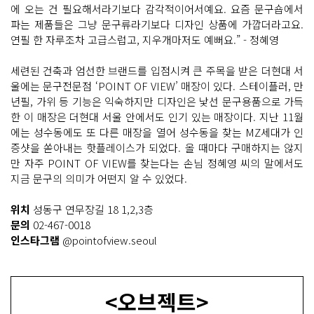
에 오는 건 필요해서라기보다 감각적이어서예요. 요즘 문구숍에서
파는 제품들은 그냥 문구류라기보다 디자인 상품에 가깝더라고요.
연필 한 자루조차 고급스럽고, 지우개마저도 예뻐요.” - 정혜영
세련된 건축과 엄선한 브랜드를 입점시켜 큰 주목을 받은 더현대 서
울에는 문구전문점 ‘POINT OF VIEW’ 매장이 있다. 스테이플러, 만
년필, 가위 등 기능은 익숙하지만 디자인은 낯선 문구용품으로 가득
한 이 매장은 더현대 서울 안에서도 인기 있는 매장이다. 지난 11월
에는 성수동에도 또 다른 매장을 열어 성수동을 찾는 MZ세대가 인
증샷을 쏟아내는 핫플레이스가 되었다. 올 때마다 구매하지는 않지
만 자주 POINT OF VIEW를 찾는다는 손님 정혜영 씨의 말에서도
지금 문구의 의미가 어떤지 알 수 있었다.
위치
성동구 연무장길 18 1,2,3층
문의
02-467-0018
인스타그램
@pointofview.seoul
<오브젝트>