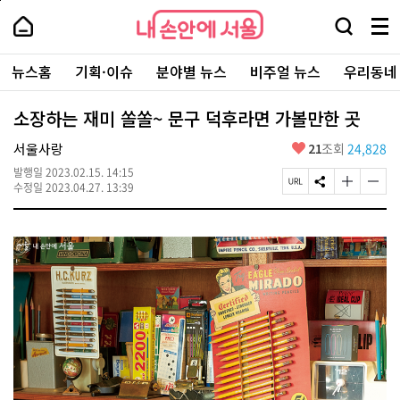
본
페
내
문
이
내
손
검
메
바
지
손
안
색
뉴
로
상
안
주
에
창
전
가
단
에
뉴스홈
기획·이슈
분야별 뉴스
비주얼 뉴스
우리동네
요
서
열
체
기
으
서
서
울
기
보
로
울
비
기
이
-
소장하는 재미 쏠쏠~ 문구 덕후라면 가볼만한 곳
스
동
서
바
울
좋
서울사랑
21
조회
24,828
로
시
아
가
대
발행일
2023.02.15. 14:15
요
기
페
S
글
글
표
수정일
2023.04.27. 13:39
이
N
자
자
소
지
S
크
크
통
U
공
기
기
포
R
유
크
작
털
L
하
게
게
복
기
변
변
사
경
경
하
하
기
기