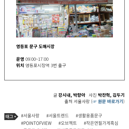
영등포 문구 도매시장
운영
09:00~17:00
위치
영등포시장역 3번 출구
글
강시내, 박향아
사진
박찬혁, 김두기
출처 서울사랑 (
☞ 원문 바로가기
)
기
태
#서울사랑
#서울트렌드
#생활용품문구
사
그
관
#POINTOFVIEW
#오브젝트
#작은연필가게흑심
련