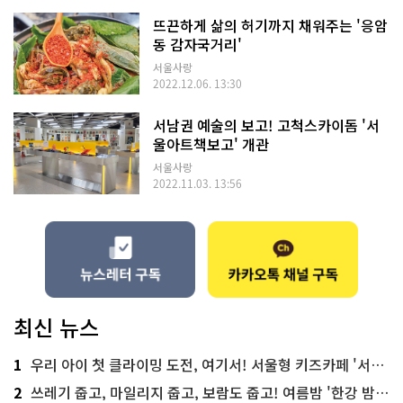
뜨끈하게 삶의 허기까지 채워주는 '응암
동 감자국거리'
서울사랑
2022.12.06. 13:30
서남권 예술의 보고! 고척스카이돔 '서
울아트책보고' 개관
서울사랑
2022.11.03. 13:56
최신 뉴스
1
우리 아이 첫 클라이밍 도전, 여기서! 서울형 키즈카페 '서울가족플라자점'
2
쓰레기 줍고, 마일리지 줍고, 보람도 줍고! 여름밤 '한강 밤마실 줍깅'