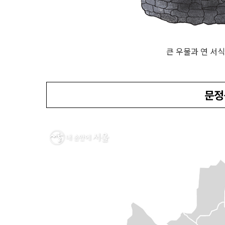
큰 우물과 연 서
문정