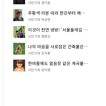
시민기자 권기윤
주황색 리본 따라 한강부터 메타세쿼이아 숲길까지…서울둘레길 15코스
시민기자 박상현
이것이 천연 냉방! '서울둘레길 9코스'로 숲속 피서 떠나볼까
시민기자 정향선
나의 마음을 사로잡은 건축물은? '서울시 건축상' 수상작 공개!
시민기자 조수봉
한여름에도 얼음장 같은 계곡물! 서울 '진관사 계곡'이 천국이네~
시민기자 양지영