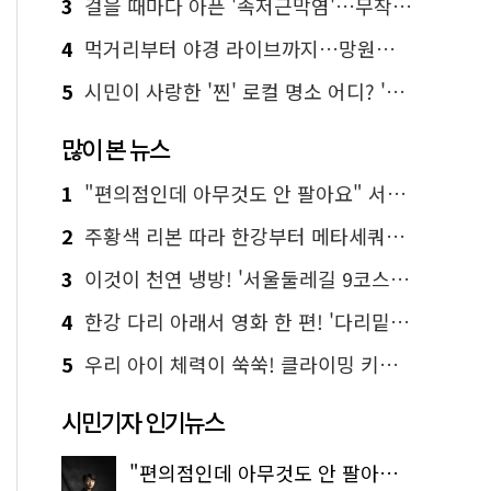
3
걸을 때마다 아픈 '족저근막염'…무작정 참지 말고 '이것' 해보세요!
4
먹거리부터 야경 라이브까지…망원한강공원 알짜 코스
5
시민이 사랑한 '찐' 로컬 명소 어디? '서울에디션25' 추천 코스
많이 본 뉴스
1
"편의점인데 아무것도 안 팔아요" 서울에서 가장 특별한 편의점의 정체
2
주황색 리본 따라 한강부터 메타세쿼이아 숲길까지…서울둘레길 15코스
3
이것이 천연 냉방! '서울둘레길 9코스'로 숲속 피서 떠나볼까
4
한강 다리 아래서 영화 한 편! '다리밑 영화관' 무료 상영
5
우리 아이 체력이 쑥쑥! 클라이밍 키즈카페·어린이 체력장
시민기자 인기뉴스
"편의점인데 아무것도 안 팔아요" 서울에서 가장 특별한 편의점의 정체