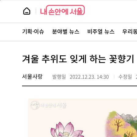
본
페
문
이
뉴
바
지
스
로
상
룸
가
단
뉴
기
으
스
로
기획·이슈
분야별 뉴스
비주얼 뉴스
우리동
주
이
요
동
서
비
스
겨울 추위도 잊게 하는 꽃향기
바
로
가
기
서울사랑
발행일
2022.12.23. 14:30
수정일