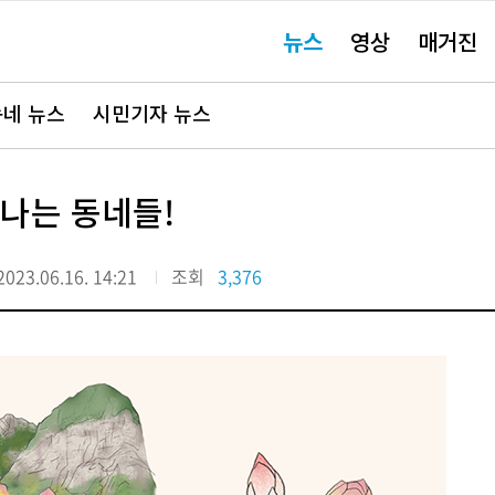
주
뉴스
영상
매거진
요
서
비
스
바
네 뉴스
시민기자 뉴스
로
가
기"
 나는 동네들!
2023.06.16. 14:21
조회
3,376