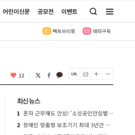
어린이신문
공모전
이벤트
검
메
색
뉴
창
전
열
체
팩트브리핑
레터구독
기
보
기
카
좋
트
페
12
페
인
글
글
카
위
이
아
이
쇄
자
자
오
터
스
요
지
하
크
크
톡
북
U
기
기
기
R
새
크
작
L
창
게
게
최신 뉴스
복
열
변
변
사
림
경
경
하
하
1
혼자 근무해도 안심! '소상공인안심벨' 신청하세요
기
기
2
장애인 맞춤형 보조기기 최대 3년간 무상 대여…삶의 질 높인다