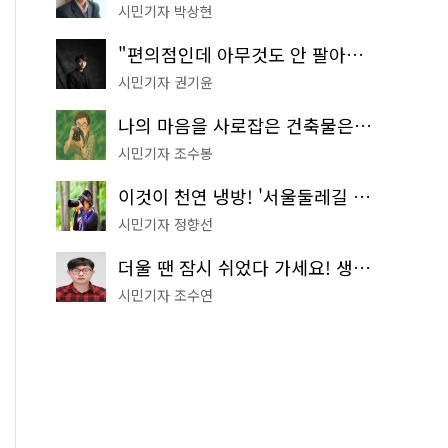
시민기자 박상현
"편의점인데 아무것도 안 팔아요" 서울에서 가장 특별한 편의점의 정체
시민기자 권기윤
나의 마음을 사로잡은 건축물은? '서울시 건축상' 수상작 공개!
시민기자 조수봉
이것이 천연 냉방! '서울둘레길 9코스'로 숲속 피서 떠나볼까
시민기자 정향선
더울 땐 잠시 쉬었다 가세요! 생수 냉장고부터 해피소·무더위쉼터까지
시민기자 조수연