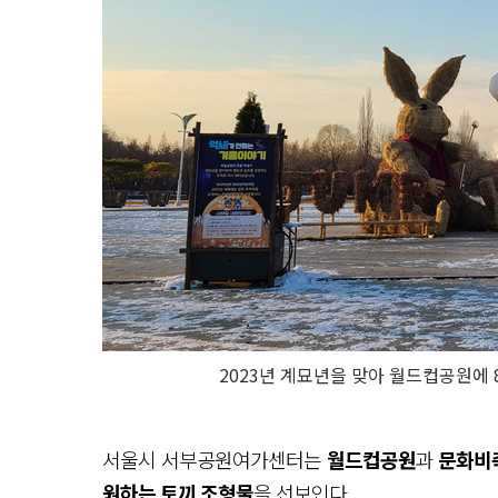
2023년 계묘년을 맞아 월드컵공원에
서울시 서부공원여가센터는
월드컵공원
과
문화비
원하는 토끼 조형물
을 선보인다.