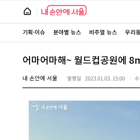
본
페
문
이
뉴
바
지
스
로
상
룸
가
단
뉴
기
으
스
로
기획·이슈
분야별 뉴스
비주얼 뉴스
우리동
주
이
요
동
서
비
스
어마어마해~ 월드컵공원에 8m
바
로
가
기
내 손안에 서울
발행일
2023.01.03. 15:00
수