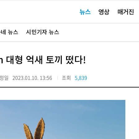
주
뉴스
영상
매거진
요
서
비
스
바
네 뉴스
시민기자 뉴스
로
가
기"
 대형 억새 토끼 떴다!
정일
2023.01.10. 13:56
조회
5,839