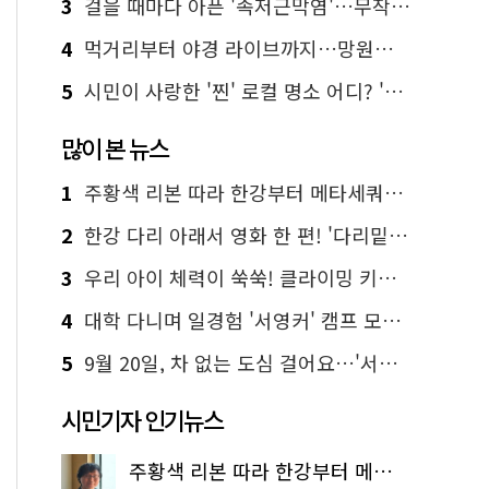
3
걸을 때마다 아픈 '족저근막염'…무작정 참지 말고 '이것' 해보세요!
4
먹거리부터 야경 라이브까지…망원한강공원 알짜 코스
5
시민이 사랑한 '찐' 로컬 명소 어디? '서울에디션25' 추천 코스
많이 본 뉴스
1
주황색 리본 따라 한강부터 메타세쿼이아 숲길까지…서울둘레길 15코스
2
한강 다리 아래서 영화 한 편! '다리밑 영화관' 무료 상영
3
우리 아이 체력이 쑥쑥! 클라이밍 키즈카페·어린이 체력장
4
대학 다니며 일경험 '서영커' 캠프 모집…전액 무료
5
9월 20일, 차 없는 도심 걸어요…'서울 걷자 페스티벌' 선착순 5천명
시민기자 인기뉴스
주황색 리본 따라 한강부터 메타세쿼이아 숲길까지…서울둘레길 15코스