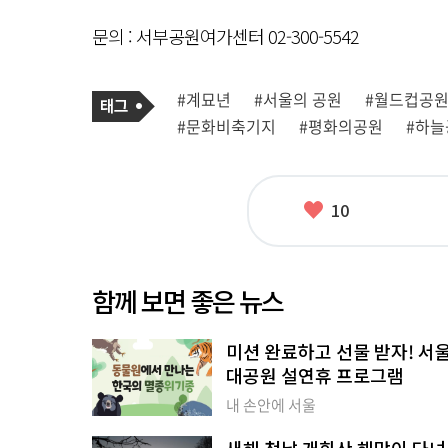
문의 : 서부공원여가센터 02-300-5542
기
태
#계묘년
#서울의 공원
#월드컵공
사
그
관
#문화비축기지
#평화의공원
#하늘
련
태
그
좋
10
아
요
함께 보면 좋은 뉴스
미션 완료하고 선물 받자! 서
대공원 설연휴 프로그램
내 손안에 서울