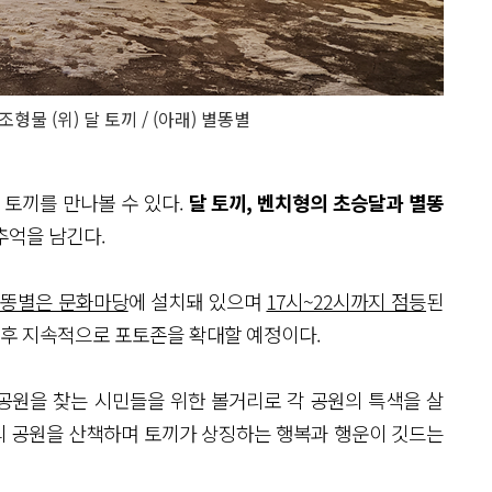
물 (위) 달 토끼 / (아래) 별똥별
 토끼를 만나볼 수 있다.
달 토끼, 벤치형의 초승달과 별똥
추억을 남긴다.
별똥별은 문화마당
에 설치돼 있으며
17시~22시까지 점등
된
향후 지속적으로 포토존을 확대할 예정이다.
공원을 찾는 시민들을 위한 볼거리로 각 공원의 특색을 살
울의 공원을 산책하며 토끼가 상징하는 행복과 행운이 깃드는