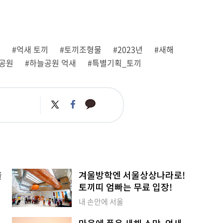
원
#억새 토끼
#토끼조형물
#2023년
#새해
공원
#하늘공원 억새
#특별기획_토끼
카
트
페
카
위
이
오
터
스
톡
북
울
겨울방학엔 서울상상나라로!
토끼띠 엄빠는 무료 입장!
내 손안에 서울