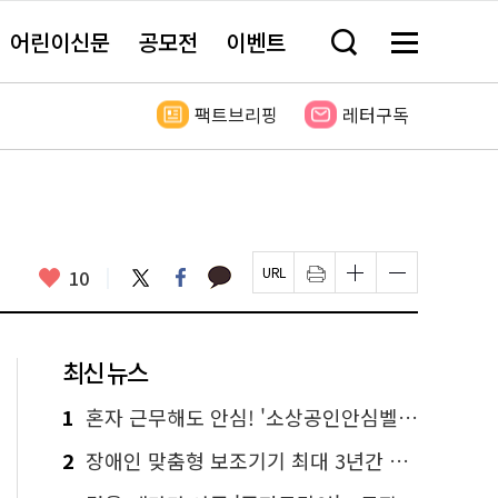
어린이신문
공모전
이벤트
검
메
색
뉴
창
전
열
체
팩트브리핑
레터구독
기
보
기
카
좋
트
페
10
페
인
글
글
카
위
이
아
이
쇄
자
자
오
터
스
요
지
하
크
크
톡
북
U
기
기
기
R
새
크
작
L
창
게
게
최신 뉴스
복
열
변
변
사
림
경
경
하
하
1
혼자 근무해도 안심! '소상공인안심벨' 신청하세요
기
기
2
장애인 맞춤형 보조기기 최대 3년간 무상 대여…삶의 질 높인다