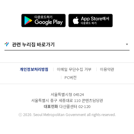
다
A
운
p
로
p
드
S
하
t
기
o
관련 누리집 바로가기
G
r
o
e
o
에
g
서
l
다
개인정보처리방침
이메일 무단수집 거부
이용약관
e
운
P
로
PC버전
l
드
a
하
y
기
서울특별시청 04524
서울특별시 중구 세종대로 110 콘텐츠담당관
대표전화
다산콜센터
02-120
ⓒ
2020. Seoul Metropolitan Government all rights reserved.