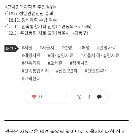
<고덕현대아파트 추진경위>
- ’18.6. 정밀안전진단 통과
- ’18.10. 정비계획 수립 착수
- ’21.11. 신속통합기획 신청(주민동의 35.75%)
- ’22.3. 주민동향 검토 요청(서울시→강동구)
기
태
#서울
#서울시
#설명
#해명
#설명자료
사
그
관
#해명자료
#해·설명자료
#서울시 해·설명자료
련
#신통기획
#오세훈
#정비사업
태
그
#신속통합기획
#신반포2차
#신반포4차
#고덕현대
좋
0
카
트
페
아
카
위
이
요
오
터
스
톡
북
댓글은 자유로운 의견 공유의 장이므로 서울시에 대한 신고,