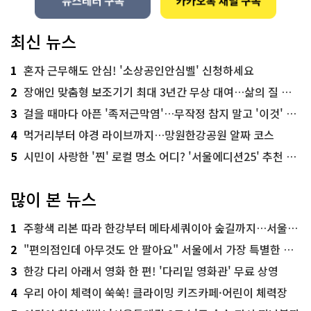
최신 뉴스
1
혼자 근무해도 안심! '소상공인안심벨' 신청하세요
2
장애인 맞춤형 보조기기 최대 3년간 무상 대여…삶의 질 높인다
3
걸을 때마다 아픈 '족저근막염'…무작정 참지 말고 '이것' 해보세요!
4
먹거리부터 야경 라이브까지…망원한강공원 알짜 코스
5
시민이 사랑한 '찐' 로컬 명소 어디? '서울에디션25' 추천 코스
많이 본 뉴스
1
주황색 리본 따라 한강부터 메타세쿼이아 숲길까지…서울둘레길 15코스
2
"편의점인데 아무것도 안 팔아요" 서울에서 가장 특별한 편의점의 정체
3
한강 다리 아래서 영화 한 편! '다리밑 영화관' 무료 상영
4
우리 아이 체력이 쑥쑥! 클라이밍 키즈카페·어린이 체력장