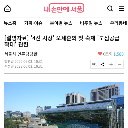
본
페
내
문
이
내
손
검
메
바
지
손
안
색
뉴
로
상
안
주
에
창
전
가
단
에
뉴스홈
기획·이슈
분야별 뉴스
비주얼 뉴스
우리동네
요
서
열
체
기
으
서
서
울
기
보
로
울
비
기
이
-
[설명자료] '4선 시장' 오세훈의 첫 숙제 '도심공급
스
동
서
확대' 관련
바
울
로
시
가
좋
서울시 언론담당관
0
조회
1,580
대
기
아
표
발행일
2022.06.03. 10:31
요
소
페
S
글
글
수정일
2022.06.03. 10:31
통
이
N
자
자
포
지
S
크
크
털
U
공
기
기
R
유
크
작
L
하
게
게
복
기
변
변
사
경
경
하
하
기
기