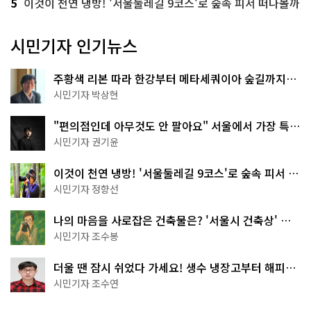
5
이것이 천연 냉방! '서울둘레길 9코스'로 숲속 피서 떠나볼까
시민기자 인기뉴스
주황색 리본 따라 한강부터 메타세쿼이아 숲길까지…
서울둘레길 15코스
시민기자 박상현
"편의점인데 아무것도 안 팔아요" 서울에서 가장 특별
한 편의점의 정체
시민기자 권기윤
이것이 천연 냉방! '서울둘레길 9코스'로 숲속 피서 떠
나볼까
시민기자 정향선
나의 마음을 사로잡은 건축물은? '서울시 건축상' 수
상작 공개!
시민기자 조수봉
더울 땐 잠시 쉬었다 가세요! 생수 냉장고부터 해피소
·무더위쉼터까지
시민기자 조수연