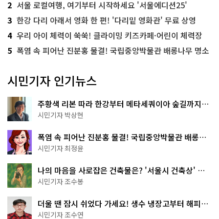
2
서울 로컬여행, 여기부터 시작하세요 '서울에디션25'
3
한강 다리 아래서 영화 한 편! '다리밑 영화관' 무료 상영
4
우리 아이 체력이 쑥쑥! 클라이밍 키즈카페·어린이 체력장
5
폭염 속 피어난 진분홍 물결! 국립중앙박물관 배롱나무 명소
시민기자 인기뉴스
주황색 리본 따라 한강부터 메타세쿼이아 숲길까지…
서울둘레길 15코스
시민기자 박상현
폭염 속 피어난 진분홍 물결! 국립중앙박물관 배롱나
무 명소
시민기자 최정윤
나의 마음을 사로잡은 건축물은? '서울시 건축상' 수
상작 공개!
시민기자 조수봉
더울 땐 잠시 쉬었다 가세요! 생수 냉장고부터 해피소
·무더위쉼터까지
시민기자 조수연