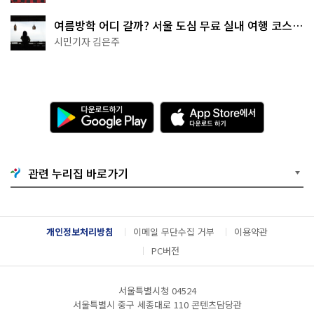
여름방학 어디 갈까? 서울 도심 무료 실내 여행 코스
추천
시민기자 김은주
다
A
운
p
로
p
드
S
하
t
기
o
관련 누리집 바로가기
G
r
o
e
o
에
g
서
l
다
개인정보처리방침
이메일 무단수집 거부
이용약관
e
운
P
로
PC버전
l
드
a
하
y
기
서울특별시청 04524
서울특별시 중구 세종대로 110 콘텐츠담당관