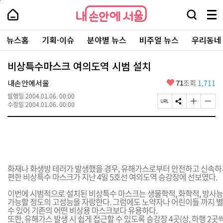
본
페
내
문
이
내
손
검
메
바
지
손
안
색
뉴
로
상
안
주
에
창
전
가
단
에
뉴스홈
기획·이슈
분야별 뉴스
비주얼 뉴스
우리동네
요
서
열
체
기
으
서
서
울
기
보
로
울
비
기
이
-
비상특수마스크 여의도역 시범 설치
스
동
서
바
울
좋
내손안에서울
71
조회
1,711
로
시
아
가
대
발행일
2004.01.06. 00:00
요
기
페
S
글
글
표
수정일
2004.01.06. 00:00
이
N
자
자
소
지
S
크
크
통
U
공
기
기
포
R
유
크
작
털
L
하
게
게
복
기
변
변
사
경
경
화재나 화생방 테러가 발생했을 경우, 유해가스로부터 안전하고 신속하게
하
하
편한 비상특수 마스크가 지난 4일 5호선 여의도역 승강장에 선보였다.
기
기
이번에 시범적으로 설치된 비상특수 마스크는 생물학적, 화학적, 방사
가능할 정도의 고성능을 자랑한다. 그럼에도 노약자나 어린이들 까지 별
수 있어 기존의 어떤 비상용 마스크보다 유용하다.
또한, 유해가스 발생 시 쉽게 접근할 수 있도록 승강장 4곳(상, 하행 2곳