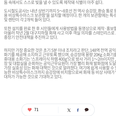
둠 속에서도 스스로 빛을 낼 수 있도록 제작돼 식별이 아주 쉽다.
도시철도공사는 내년 상반기까지 5～8호선 전 역사 승강장, 환승 통로 등 
용 비상특수마스크 보관함’을 설치할 예정이다. 한 개의 보관함에는 특수
및 렌턴이 각 2개씩 들어 있다.
또한 설치를 완료 한 후 시민들에게 사용방법을 동영상으로 제작·홍보할
아울러 작년 2월 대구지하철 화재 사고 이후 객실 의자를 스테인리스로
중장기 안전대책을 추진하고 있다.
하지만 가장 중요한 것은 초기 5분 이내 조치라고 판단, 148역 전역 
화기를 제공해 소지하고 근무토록 했으며, 승강장에 용량 20Kg 소화기
휴대용 소화기는 ‘스프레이식 하렘 400g'으로 방사 거리 1～2m이지만 
장 및 대합실을 순회하는 공익근무요원이 가장 빨리 화재 발화점에 도달
가장 실효성 있는 화재 대책인 것으로 알려졌다. 여기에 쉽게 사용할 수 
능한 비상특수마스크까지 승강장에 비치함으로써 화재 등 비상 사태가
대처가 가능한 것으로 기대하고 있다.
좋
71
카
트
페
아
카
위
이