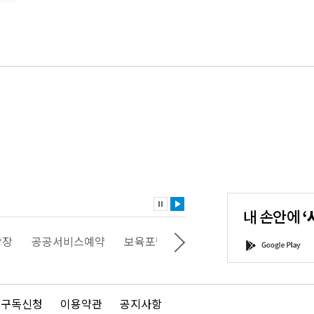
내
손
안
에
'서
광장
공공서비스예약
보육포털
일자리포털
문화포털
G
울'을
o
다
o
운
g
로
l
드
e
 구독신청
이용약관
공지사항
하
P
세