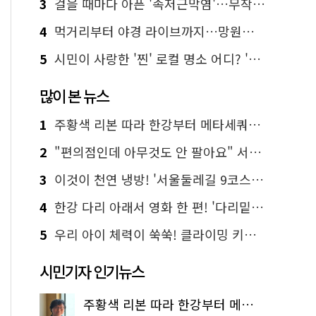
3
걸을 때마다 아픈 '족저근막염'…무작정 참지 말고 '이것' 해보세요!
4
먹거리부터 야경 라이브까지…망원한강공원 알짜 코스
5
시민이 사랑한 '찐' 로컬 명소 어디? '서울에디션25' 추천 코스
많이 본 뉴스
1
주황색 리본 따라 한강부터 메타세쿼이아 숲길까지…서울둘레길 15코스
2
"편의점인데 아무것도 안 팔아요" 서울에서 가장 특별한 편의점의 정체
3
이것이 천연 냉방! '서울둘레길 9코스'로 숲속 피서 떠나볼까
4
한강 다리 아래서 영화 한 편! '다리밑 영화관' 무료 상영
5
우리 아이 체력이 쑥쑥! 클라이밍 키즈카페·어린이 체력장
시민기자 인기뉴스
주황색 리본 따라 한강부터 메타세쿼이아 숲길까지…서울둘레길 15코스