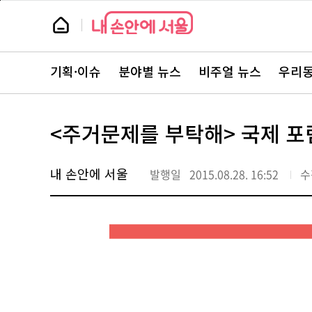
본
페
문
이
뉴
바
지
스
로
상
룸
가
단
뉴
기
으
스
로
기획·이슈
분야별 뉴스
비주얼 뉴스
우리동
주
이
요
동
서
비
스
<주거문제를 부탁해> 국제 포럼
바
로
가
기
내 손안에 서울
발행일
2015.08.28. 16:52
수