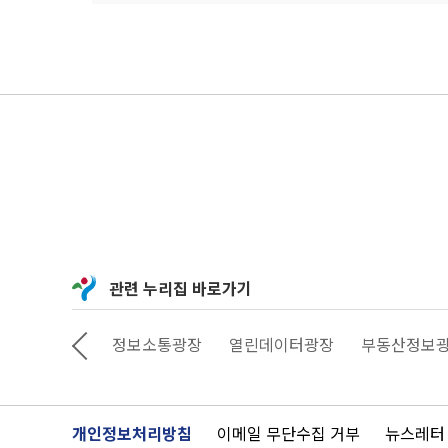
관련 누리집 바로가기
상상대로 서울
정보소통광장
열린데이터광장
부동산정보
개인정보처리방침
이메일 무단수집 거부
뉴스레터