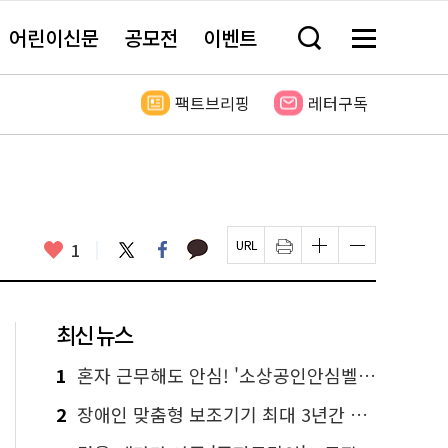
어린이신문
공모전
이벤트
검
메
색
뉴
창
전
열
체
팩트브리핑
레터구독
기
보
기
카
좋
트
페
1
페
인
글
글
카
위
이
아
이
쇄
자
자
오
터
스
요
지
하
크
크
톡
북
U
기
기
기
R
새
크
작
L
창
게
게
최신 뉴스
복
열
변
변
사
림
경
경
하
하
1
혼자 근무해도 안심! '소상공인안심벨' 신청하세요
기
기
2
장애인 맞춤형 보조기기 최대 3년간 무상 대여…삶의 질 높인다