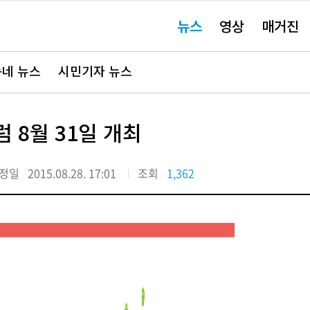
주
뉴스
영상
매거진
요
서
비
스
바
네 뉴스
시민기자 뉴스
로
가
기"
 8월 31일 개최
정일
2015.08.28. 17:01
조회
1,362