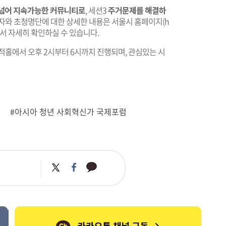
넘어 지속가능한 커뮤니티로
, 세션3
주거문제를 해결하
자와 초청명단에 대한 상세한 내용은 서울시 홈페이지
(h
서 자세히 확인하실 수 있습니다.
다목적홀에서 오후 2시부터 6시까지 진행되며, 관심있는 시
#아시아 청년 사회혁신가 국제포럼
카
트
페
카
위
이
오
터
스
톡
북