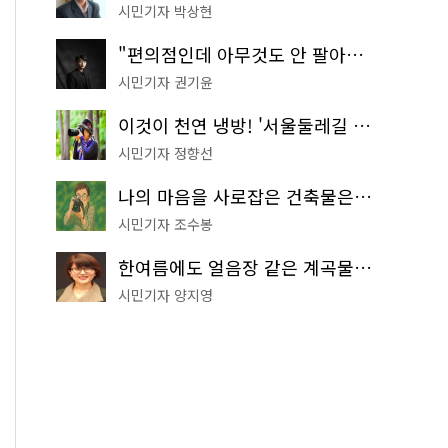
시민기자 박상현
"편의점인데 아무것도 안 팔아요" 서울에서 가장 특별한 편의점의 정체
시민기자 권기윤
이것이 천연 냉방! '서울둘레길 9코스'로 숲속 피서 떠나볼까
시민기자 정향선
나의 마음을 사로잡은 건축물은? '서울시 건축상' 수상작 공개!
시민기자 조수봉
한여름에도 얼음장 같은 계곡물! 서울 '진관사 계곡'이 천국이네~
시민기자 양지영