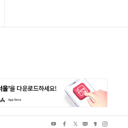
평생학습포털
청년포털
대기환경정보
에코마일리지
A
p
p
S
t
o
유
페
트
네
카
인
r
튜
이
위
이
카
스