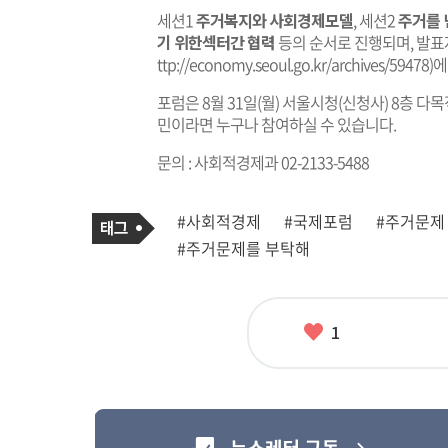
세션1
주거복지와 사회경제모델
, 세션2
주거를 
기 위한섹터간 협력
등의 순서로 진행되며, 발표
ttp://economy.seoul.go.kr/archives/59478)
에
포럼은 8월 31일(월) 서울시청(신청사) 8층 
민이라면 누구나 참여하실 수 있습니다.
문의 : 사회적경제과 02-2133-5488
기
태
#사회적경제
#국제포럼
#주거문제
사
그
관
#주거문제를 부탁해
련
태
그
좋
1
아
요