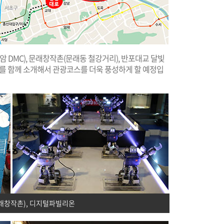
 DMC), 문래창작촌(문래동 철강거리), 반포대교 달빛
리를 함께 소개해서 관광코스를 더욱 풍성하게 할 예정입
래창작촌), 디지털파빌리온