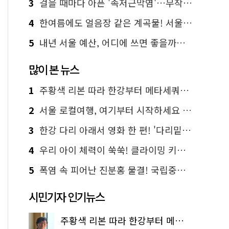
3
걸을 때마다 아픈 '족저근막염'…무작정 참지 말고 '이것' 해보세요!
4
한여름에도 얼음장 같은 계곡물! 서울 '진관사 계곡'이 천국이네~
5
내년 서울 예산, 어디에 쓰면 좋을까요? 온라인 투표
많이 본 뉴스
1
주황색 리본 따라 한강부터 메타세쿼이아 숲길까지…서울둘레길 15코스
2
서울 로컬여행, 여기부터 시작하세요 '서울에디션25'
3
한강 다리 아래서 영화 한 편! '다리밑 영화관' 무료 상영
4
우리 아이 체력이 쑥쑥! 클라이밍 키즈카페·어린이 체력장
5
폭염 속 피어난 진분홍 물결! 국립중앙박물관 배롱나무 명소
시민기자 인기뉴스
주황색 리본 따라 한강부터 메타세쿼이아 숲길까지…서울둘레길 15코스