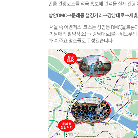
만큼 관광코스를 적극 홍보해 관객을 실제 관광
상암DMC→문래동 철강거리→강남대로→세빛섬
‘서울 속 어벤져스’ 코스는 상암동 DMC(울트
력 남매의 활약장소) → 강남대로(블랙위도우의 
화 속 주요 명소들로 구성됐습니다.