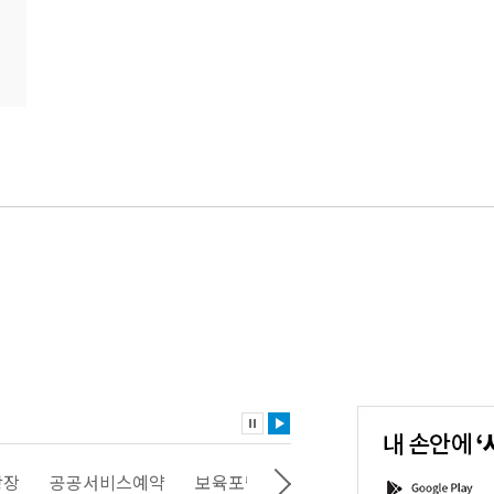
내
손
안
에
'서
광장
공공서비스예약
보육포털
일자리포털
문화포털
G