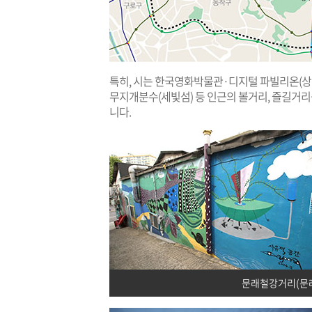
특히, 시는 한국영화박물관·디지털 파빌리온(상암
무지개분수(세빛섬) 등 인근의 볼거리, 즐길거
니다.
문래철강거리(문