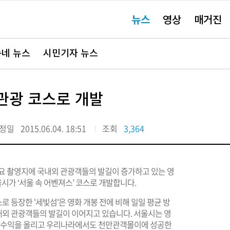
주
뉴스
영상
매거진
요
서
비
스
바
네 뉴스
시민기자 뉴스
로
가
기"
 관광 코스로 개발
정일
2015.06.04. 18:51
조회
3,364
주요 촬영지에 국내외 관광객들의 발길이 증가하고 있는 영
시가 ‘서울 속 어벤져스’ 코스로 개발합니다.
 등장한 '세빛섬'은 영화 개봉 전에 비해 일일 평균 방
내외 관광객들의 발길이 이어지고 있습니다. 서울시는 영
이상 수익을 올리고 우리나라에서도 천만관객몰이에 성공한