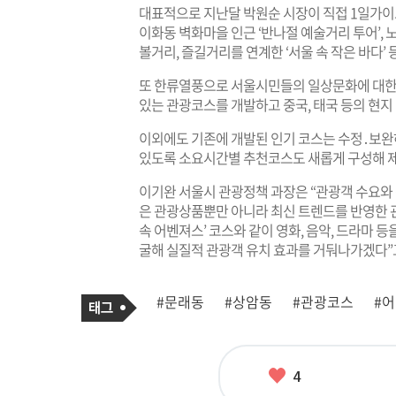
대표적으로 지난달 박원순 시장이 직접 1일가이
이화동 벽화마을 인근 ‘반나절 예술거리 투어’,
볼거리, 즐길거리를 연계한 ‘서울 속 작은 바다’ 
또 한류열풍으로 서울시민들의 일상문화에 대한
있는 관광코스를 개발하고 중국, 태국 등의 현지
이외에도 기존에 개발된 인기 코스는 수정․보완
있도록 소요시간별 추천코스도 새롭게 구성해 
이기완 서울시 관광정책 과장은 “관광객 수요와
은 관광상품뿐만 아니라 최신 트렌드를 반영한 관
속 어벤져스’ 코스와 같이 영화, 음악, 드라마 
굴해 실질적 관광객 유치 효과를 거둬나가겠다”
기
태
#문래동
#상암동
#관광코스
#
사
그
관
련
태
그
좋
4
아