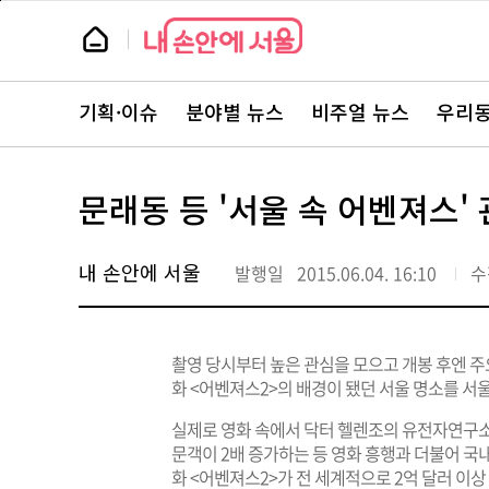
본
페
문
이
뉴
바
지
스
로
상
룸
가
단
뉴
기
으
스
로
기획·이슈
분야별 뉴스
비주얼 뉴스
우리동
주
이
요
동
서
비
스
문래동 등 '서울 속 어벤져스'
바
로
가
기
내 손안에 서울
발행일
2015.06.04. 16:10
수
촬영 당시부터 높은 관심을 모으고 개봉 후엔 
화 <어벤져스2>의 배경이 됐던 서울 명소를 서울
실제로 영화 속에서 닥터 헬렌조의 유전자연구소로
문객이 2배 증가하는 등 영화 흥행과 더불어 국
화 <어벤져스2>가 전 세계적으로 2억 달러 