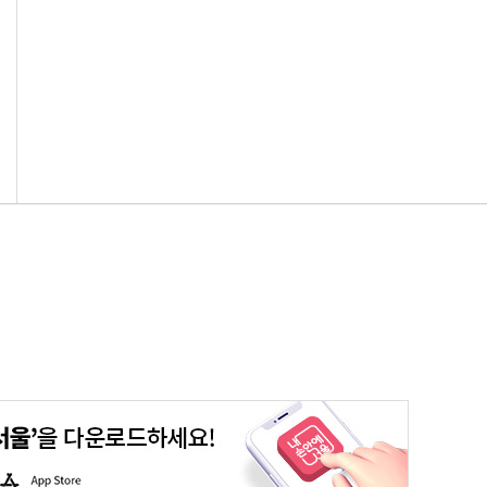
평생학습포털
청년포털
대기환경정보
에코마일리지
A