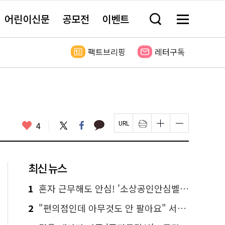
어린이신문
공모전
이벤트
검
메
색
뉴
창
전
열
체
팩트브리핑
레터구독
기
보
기
카
좋
트
페
4
페
인
글
글
카
위
이
아
이
쇄
자
자
오
터
스
요
지
하
크
크
톡
북
U
기
기
기
R
새
크
작
L
창
게
게
최신 뉴스
복
열
변
변
사
림
경
경
하
하
1
혼자 근무해도 안심! '소상공인안심벨' 신청하세요
기
기
2
"편의점인데 아무것도 안 팔아요" 서울에서 가장 특별한 편의점의 정체