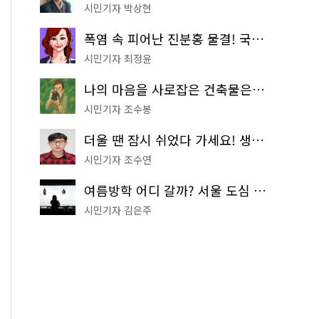
시민기자 박상현
폭염 속 피어난 진분홍 물결! 국립중앙박물관 배롱나무 명소
시민기자 최정윤
나의 마음을 사로잡은 건축물은? '서울시 건축상' 수상작 공개!
시민기자 조수봉
더울 땐 잠시 쉬었다 가세요! 생수 냉장고부터 해피소·무더위쉼터까지
시민기자 조수연
여름방학 어디 갈까? 서울 도심 무료 실내 여행 코스 추천
시민기자 김은주