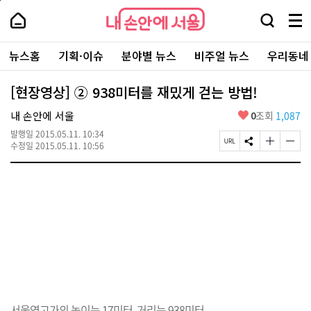
본
페
내
문
이
내
손
검
메
바
지
손
안
색
뉴
로
상
안
주
에
창
전
가
단
에
뉴스홈
기획·이슈
분야별 뉴스
비주얼 뉴스
우리동네
요
서
열
체
기
으
서
서
울
기
보
로
울
비
기
이
-
[현장영상] ② 938미터를 재밌게 걷는 방법!
스
동
서
바
울
좋
내 손안에 서울
0
조회
1,087
로
시
아
가
대
발행일
2015.05.11. 10:34
요
기
페
S
글
글
표
수정일
2015.05.11. 10:56
이
N
자
자
소
지
S
크
크
통
U
공
기
기
포
R
유
크
작
털
L
하
게
게
복
기
변
변
사
경
경
하
하
기
기
서울역고가의 높이는 17미터. 거리는 938미터.