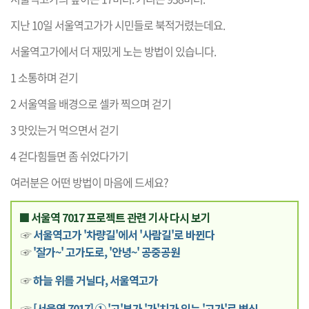
지난 10일 서울역고가가 시민들로 북적거렸는데요.
서울역고가에서 더 재밌게 노는 방법이 있습니다.
1 소통하며 걷기
2 서울역을 배경으로 셀카 찍으며 걷기
3 맛있는거 먹으면서 걷기
4 걷다힘들면 좀 쉬었다가기
여러분은 어떤 방법이 마음에 드세요?
■ 서울역 7017 프로젝트 관련 기사 다시 보기
☞
서울역고가 '차량길'에서 '사람길'로 바뀐다
☞
'잘가~' 고가도로, '안녕~' 공중공원
☞
하늘 위를 거닐다, 서울역고가
☞
[서울역 7017] ① '고'부가 '가'치가 있는 '고가'로 변신