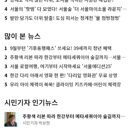
4
서울의 '핫템' 다 모였다! 서울숲 '더 서울마이소울 라운지' 오픈
5
발만 담가도 더위 탈출! 도심 피서는 청계천 '물 첨벙첨벙'
많이 본 뉴스
1
9월부턴 '기후동행패스' 쓰세요! 39세까지 청년 혜택
2
주황색 리본 따라 한강부터 메타세쿼이아 숲길까지…서울둘레길 15코스
3
서울 로컬여행, 여기부터 시작하세요 '서울에디션25'
4
한강 다리 아래서 영화 한 편! '다리밑 영화관' 무료 상영
5
우리 아이 체력이 쑥쑥! 클라이밍 키즈카페·어린이 체력장
시민기자 인기뉴스
주황색 리본 따라 한강부터 메타세쿼이아 숲길까지…
서울둘레길 15코스
시민기자 박상현