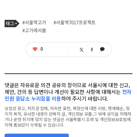
기
태
#서울역고가
#서울역7017프로젝트
사
그
관
#고가에서봄
련
태
그
좋
0
카
트
페
아
카
위
이
요
오
터
스
톡
북
댓글은 자유로운 의견 공유의 장이므로 서울시에 대한 신고,
제안, 건의 등 답변이나 개선이 필요한 사항에 대해서는
전자
민원 응답소 누리집을 이용
하여 주시기 바랍니다.
상업성 광고, 저작권 침해, 저속한 표현, 특정인에 대한 비방, 명예훼손, 정
치적 목적, 유사한 내용의 반복적 글, 개인정보 유출,그 밖에 공익을 저해하
거나 운영 취지에 맞지 않는 댓글은 서울특별시 조례 및 개인정보보호법에
의해 통보없이 삭제될 수 있습니다.