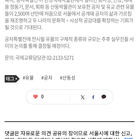
용 청동기, 문서, 회화 등 산둥박물관이 보유한 공자 및 유교 관련 유물
들이 2,500여 년만에 처음으로 서울에서 공개돼 공자의 삶과 가르침
을 재조명하고 두 나라의 문화적‧사상적 공감대를 확장하는 기회가
될 것으로 기대된다.
공자특별전에 전시될 유물의 구체적 종류와 규모는 추후 실무진들 사
이의 논의를 통해 결정될 예정이다.
문의: 국제교류담당관 02-2133-5271
기
태
#유물
#공자
#산둥성
사
그
관
련
태
좋
0
카
트
페
그
아
카
위
이
요
오
터
스
톡
북
댓글은 자유로운 의견 공유의 장이므로 서울시에 대한 신고,