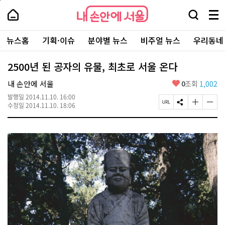
본
페
내
문
이
내
손
검
메
바
지
손
안
색
뉴
로
상
안
주
에
창
전
가
단
에
뉴스홈
기획·이슈
분야별 뉴스
비주얼 뉴스
우리동네
요
서
열
체
기
으
서
서
울
기
보
로
울
비
기
이
-
2500년 된 공자의 유물, 최초로 서울 온다
스
동
서
바
울
좋
내 손안에 서울
0
조회
1,002
로
시
아
가
대
발행일
2014.11.10. 16:00
요
기
페
S
글
글
표
수정일
2014.11.10. 18:06
이
N
자
자
소
지
S
크
크
통
U
공
기
기
포
R
유
크
작
털
L
하
게
게
복
기
변
변
사
경
경
하
하
기
기