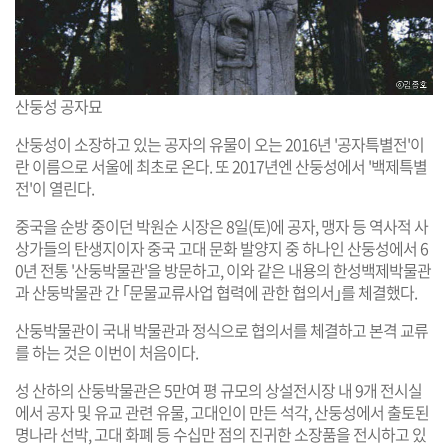
산둥성 공자묘
산둥성이 소장하고 있는 공자의 유물이 오는 2016년 '공자특별전'이
란 이름으로 서울에 최초로 온다. 또 2017년엔 산둥성에서 '백제특별
전'이 열린다.
중국을 순방 중이던 박원순 시장은 8일(토)에 공자, 맹자 등 역사적 사
상가들의 탄생지이자 중국 고대 문화 발양지 중 하나인 산둥성에서 6
0년 전통 '산둥박물관'을 방문하고, 이와 같은 내용의 한성백제박물관
과 산둥박물관 간 ｢문물교류사업 협력에 관한 협의서｣를 체결했다.
산둥박물관이 국내 박물관과 정식으로 협의서를 체결하고 본격 교류
를 하는 것은 이번이 처음이다.
성 산하의 산둥박물관은 5만여 평 규모의 상설전시장 내 9개 전시실
에서 공자 및 유교 관련 유물, 고대인이 만든 석각, 산둥성에서 출토된
명나라 선박, 고대 화폐 등 수십만 점의 진귀한 소장품을 전시하고 있