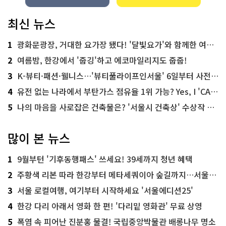
최신 뉴스
1
광화문광장, 거대한 요가장 됐다! '달빛요가'와 함께한 여름밤 힐링
2
여름밤, 한강에서 '줍깅'하고 에코마일리지도 줍줍!
3
K-뷰티·패션·웰니스…'뷰티풀라이프인서울' 6일부터 사전 예약
4
유전 없는 나라에서 부탄가스 점유율 1위 가능? Yes, I 'CAN'
5
나의 마음을 사로잡은 건축물은? '서울시 건축상' 수상작 공개!
많이 본 뉴스
1
9월부턴 '기후동행패스' 쓰세요! 39세까지 청년 혜택
2
주황색 리본 따라 한강부터 메타세쿼이아 숲길까지…서울둘레길 15코스
3
서울 로컬여행, 여기부터 시작하세요 '서울에디션25'
4
한강 다리 아래서 영화 한 편! '다리밑 영화관' 무료 상영
5
폭염 속 피어난 진분홍 물결! 국립중앙박물관 배롱나무 명소