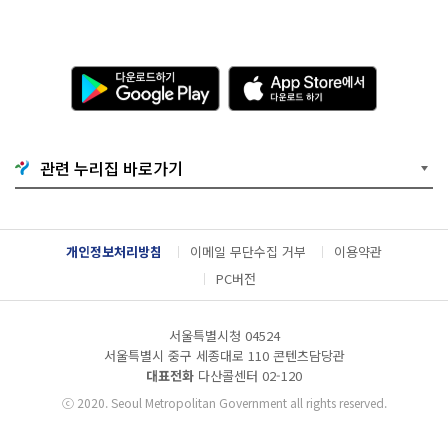
다
A
운
p
로
p
드
S
하
t
기
o
관련 누리집 바로가기
G
r
o
e
o
에
g
서
l
다
개인정보처리방침
이메일 무단수집 거부
이용약관
e
운
P
로
PC버전
l
드
a
하
y
기
서울특별시청 04524
서울특별시 중구 세종대로 110 콘텐츠담당관
대표전화
다산콜센터
02-120
ⓒ
2020. Seoul Metropolitan Government all rights reserved.