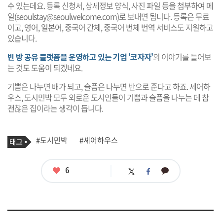
수 있는데요. 등록 신청서, 상세정보 양식, 사진 파일 등을 첨부하여 메
일(
seoulstay@seoulwelcome.com
)로 보내면 됩니다. 등록은 무료
이고, 영어, 일본어, 중국어 간체, 중국어 번체 번역 서비스도 지원하고
있습니다.
빈 방 공유 플랫폼을 운영하고 있는 기업 '코자자'
의 이야기를 들어보
는 것도 도움이 되겠네요.
기쁨은 나누면 배가 되고, 슬픔은 나누면 반으로 준다고 하죠. 셰어하
우스, 도시민박 모두 외로운 도시인들이 기쁨과 슬픔을 나누는 데 참
괜찮은 집이라는 생각이 듭니다.
기
태
#도시민박
#셰어하우스
사
그
관
련
태
좋
6
카
트
페
그
아
카
위
이
요
오
터
스
톡
북