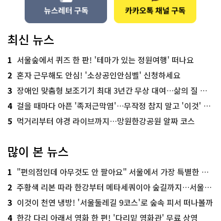
최신 뉴스
1
서울숲에서 퀴즈 한 판! '테마가 있는 정원여행' 떠나요
2
혼자 근무해도 안심! '소상공인안심벨' 신청하세요
3
장애인 맞춤형 보조기기 최대 3년간 무상 대여…삶의 질 높인다
4
걸을 때마다 아픈 '족저근막염'…무작정 참지 말고 '이것' 해보세요!
5
먹거리부터 야경 라이브까지…망원한강공원 알짜 코스
많이 본 뉴스
1
"편의점인데 아무것도 안 팔아요" 서울에서 가장 특별한 편의점의 정체
2
주황색 리본 따라 한강부터 메타세쿼이아 숲길까지…서울둘레길 15코스
3
이것이 천연 냉방! '서울둘레길 9코스'로 숲속 피서 떠나볼까
4
한강 다리 아래서 영화 한 편! '다리밑 영화관' 무료 상영