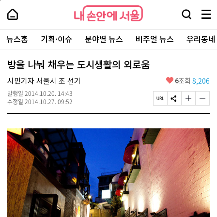
본
페
내
문
이
내
손
검
메
바
지
손
안
색
뉴
로
상
안
주
에
창
전
가
단
에
뉴스홈
기획·이슈
분야별 뉴스
비주얼 뉴스
우리동네
요
서
열
체
기
으
서
서
울
기
보
로
울
비
기
이
-
방을 나눠 채우는 도시생활의 외로움
스
동
서
바
울
좋
시민기자 서울시 조 선기
6
조회
8,206
로
시
아
가
대
발행일
2014.10.20. 14:43
요
기
페
S
글
글
표
수정일
2014.10.27. 09:52
이
N
자
자
소
지
S
크
크
통
U
공
기
기
포
R
유
크
작
털
L
하
게
게
복
기
변
변
사
경
경
하
하
기
기