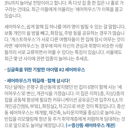
3%까지 늘어날 전망이라고 합니다. 즉 다섯 집 중 한 집은 나 홀로 가
구라는 건데요. 최근 이들에게 어울리는 '셰어하우스'가 이목을 끌고
있습니다.
셰어하우스, 쉽게 말해 집 하나를 여러 명이 빌릴 수 있는 걸 말합니다.
보통 개인이 쉴 방을 빼고, 화장실, 주방 등을 공유하는 경우가 많습니
다. '게스트하우스'가 서로 다른 여행자들이 한 집에 잠시 머무는 것이
라면 '셰어하우스'는 경우에 따라 자신의 관심과 취향이 비슷한 사람
들끼리 서로 교류하면서 머물 수 있다는 특징이 있습니다. 서울에도
최근 몇 년 사이에 관련 업종이 늘어나는 추세죠.
- 싱글족을 위한 기발한 아이템 #2 셰어하우스
- 셰어하우스가 뭐길래
- 함께 삽시다!
지난 달에는 은평구 증산동에 방치됐던 빈 집이 6명이 함께 사는 '셰
어하우스'로 변신, 개관식을 가졌습니다. 이 집은 지하1층, 지상2층의
집을 공동체 형성에 필요한 커뮤니케이션 공유공간과 입주자 6人의
개인공간(방6, 부엌1, 화장실2, 차고)으로 바꾼 것이 특징입니다. 증산
동 쉐어하우스는 재개발, 재건축, 뉴타운지역을 중심으로 늘어나는
빈집을 리모델링해 청년 등 주거 취약계층에게 저렴하게 임대하는 것
으로 앞으로도 늘어날 예정입니다.
(☞증산동 셰어하우스 개관)