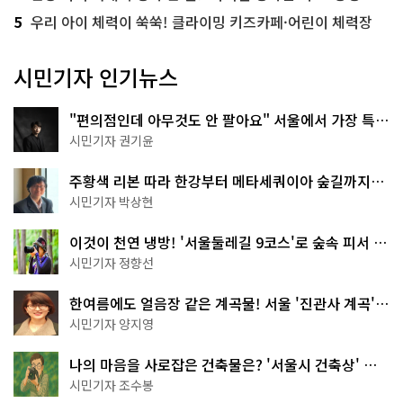
5
우리 아이 체력이 쑥쑥! 클라이밍 키즈카페·어린이 체력장
시민기자 인기뉴스
"편의점인데 아무것도 안 팔아요" 서울에서 가장 특별
한 편의점의 정체
시민기자 권기윤
주황색 리본 따라 한강부터 메타세쿼이아 숲길까지…
서울둘레길 15코스
시민기자 박상현
이것이 천연 냉방! '서울둘레길 9코스'로 숲속 피서 떠
나볼까
시민기자 정향선
한여름에도 얼음장 같은 계곡물! 서울 '진관사 계곡'이
천국이네~
시민기자 양지영
나의 마음을 사로잡은 건축물은? '서울시 건축상' 수
상작 공개!
시민기자 조수봉