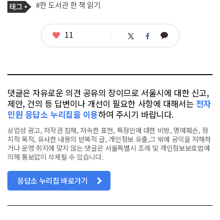
태
#한 도서관 한 책 읽기
사
그
관
련
태
좋
11
카
트
페
그
아
카
위
이
요
오
터
스
톡
북
댓글은 자유로운 의견 공유의 장이므로 서울시에 대한 신고,
제안, 건의 등 답변이나 개선이 필요한 사항에 대해서는
전자
민원 응답소 누리집을 이용
하여 주시기 바랍니다.
상업성 광고, 저작권 침해, 저속한 표현, 특정인에 대한 비방, 명예훼손, 정
치적 목적, 유사한 내용의 반복적 글, 개인정보 유출,그 밖에 공익을 저해하
거나 운영 취지에 맞지 않는 댓글은 서울특별시 조례 및 개인정보보호법에
의해 통보없이 삭제될 수 있습니다.
응답소 누리집 바로가기