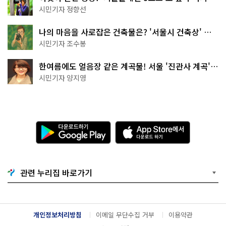
나볼까
시민기자 정향선
나의 마음을 사로잡은 건축물은? '서울시 건축상' 수
상작 공개!
시민기자 조수봉
한여름에도 얼음장 같은 계곡물! 서울 '진관사 계곡'이
천국이네~
시민기자 양지영
다
A
운
p
로
p
드
S
하
t
기
o
관련 누리집 바로가기
G
r
o
e
o
에
g
서
l
다
개인정보처리방침
이메일 무단수집 거부
이용약관
e
운