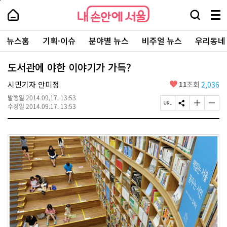
본
페
내
문
이
내
손
검
메
바
지
손
안
색
뉴
로
상
안
주
에
창
전
가
단
에
뉴스홈
기획·이슈
분야별 뉴스
비주얼 뉴스
우리동네
요
서
열
체
기
으
서
서
울
기
보
로
울
비
기
이
-
도서관에 야한 이야기가 가득?
스
동
서
바
울
좋
시민기자 안미정
11
조회
2,036
로
시
아
가
대
발행일
2014.09.17. 13:53
요
기
페
S
글
글
표
수정일
2014.09.17. 13:53
이
N
자
자
소
지
S
크
크
통
U
공
기
기
포
R
유
크
작
털
L
하
게
게
복
기
변
변
사
경
경
하
하
기
기