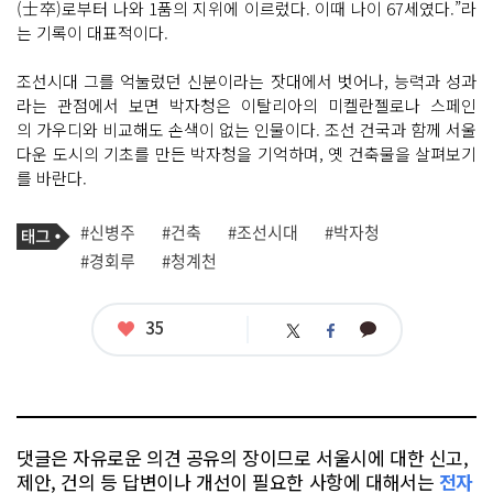
(士卒)로부터 나와 1품의 지위에 이르렀다. 이때 나이 67세였다.”라
는 기록이 대표적이다.
조선시대 그를 억눌렀던 신분이라는 잣대에서 벗어나, 능력과 성과
라는 관점에서 보면 박자청은 이탈리아의 미켈란젤로나 스페인
의 가우디와 비교해도 손색이 없는 인물이다. 조선 건국과 함께 서울
다운 도시의 기초를 만든 박자청을 기억하며, 옛 건축물을 살펴보기
를 바란다.
기
태
#신병주
#건축
#조선시대
#박자청
사
그
관
#경회루
#청계천
련
태
그
좋
35
카
트
페
아
카
위
이
요
오
터
스
톡
북
댓글은 자유로운 의견 공유의 장이므로 서울시에 대한 신고,
제안, 건의 등 답변이나 개선이 필요한 사항에 대해서는
전자