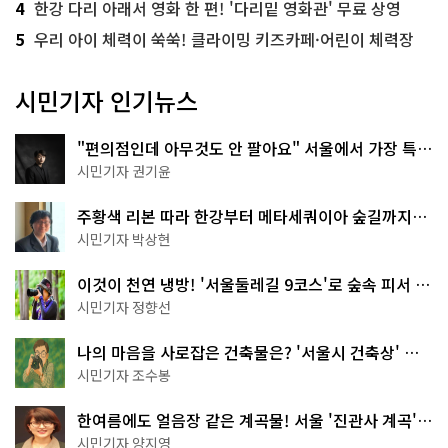
4
한강 다리 아래서 영화 한 편! '다리밑 영화관' 무료 상영
5
우리 아이 체력이 쑥쑥! 클라이밍 키즈카페·어린이 체력장
시민기자 인기뉴스
"편의점인데 아무것도 안 팔아요" 서울에서 가장 특별
한 편의점의 정체
시민기자 권기윤
주황색 리본 따라 한강부터 메타세쿼이아 숲길까지…
서울둘레길 15코스
시민기자 박상현
이것이 천연 냉방! '서울둘레길 9코스'로 숲속 피서 떠
나볼까
시민기자 정향선
나의 마음을 사로잡은 건축물은? '서울시 건축상' 수
상작 공개!
시민기자 조수봉
한여름에도 얼음장 같은 계곡물! 서울 '진관사 계곡'이
천국이네~
시민기자 양지영