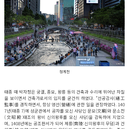
청계천
태종 때 박자청은 궁궐, 종묘, 왕릉 등의 건축과 수리에 뛰어난 자질
을 보이면서 건축가로서의 입지를 굳건히 하였다. “선공감사(繕工
監事)를 겸직하면서, 항상 영선(營繕)에 관한 일을 관장하였다. 140
7년(태종 7)에 성균관에서 공자를 모신 사당인 문묘(文廟)와 문소전
(文昭殿:태조의 왕비 신의왕후를 모신 사당)을 감독하여 지었으
며, 1408년에는 공조판서가 되어 제릉(齊陵:신의왕후의 무덤)과 건