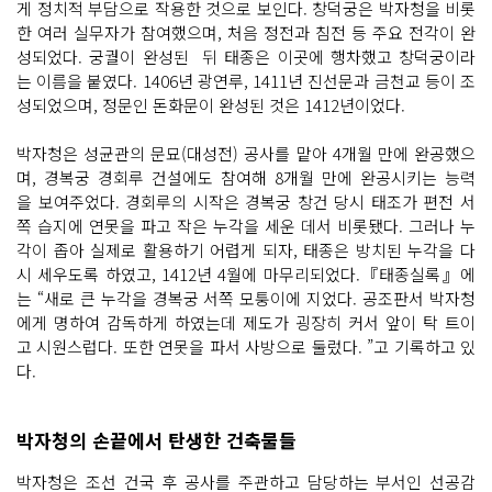
게 정치적 부담으로 작용한 것으로 보인다. 창덕궁은 박자청을 비롯
한 여러 실무자가 참여했으며, 처음 정전과 침전 등 주요 전각이 완
성되었다. 궁궐이 완성된 뒤 태종은 이곳에 행차했고 창덕궁이라
는 이름을 붙였다. 1406년 광연루, 1411년 진선문과 금천교 등이 조
성되었으며, 정문인 돈화문이 완성된 것은 1412년이었다.
박자청은 성균관의 문묘(대성전) 공사를 맡아 4개월 만에 완공했으
며, 경복궁 경회루 건설에도 참여해 8개월 만에 완공시키는 능력
을 보여주었다. 경회루의 시작은 경복궁 창건 당시 태조가 편전 서
쪽 습지에 연못을 파고 작은 누각을 세운 데서 비롯됐다. 그러나 누
각이 좁아 실제로 활용하기 어렵게 되자, 태종은 방치된 누각을 다
시 세우도록 하였고, 1412년 4월에 마무리되었다.『태종실록』에
는 “새로 큰 누각을 경복궁 서쪽 모퉁이에 지었다. 공조판서 박자청
에게 명하여 감독하게 하였는데 제도가 굉장히 커서 앞이 탁 트이
고 시원스럽다. 또한 연못을 파서 사방으로 둘렀다. ”고 기록하고 있
다.
박자청의 손끝에서 탄생한 건축물들
박자청은 조선 건국 후 공사를 주관하고 담당하는 부서인 선공감