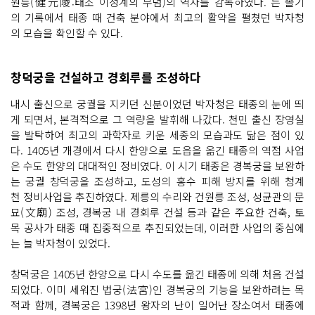
원릉(健元陵:태조 이성계의 무덤)의 역사를 감독하였다.”는 졸기
의 기록에서 태종 때 건축 분야에서 최고의 활약을 펼쳤던 박자청
의 모습을 확인할 수 있다.
창덕궁을 건설하고 경회루를 조성하다
내시 출신으로 궁궐을 지키던 신분이었던 박자청은 태종의 눈에 띄
게 되면서, 본격적으로 그 역량을 발휘해 나갔다. 천민 출신 장영실
을 발탁하여 최고의 과학자로 키운 세종의 모습과도 닮은 점이 있
다. 1405년 개경에서 다시 한양으로 도읍을 옮긴 태종의 역점 사업
은 수도 한양의 대대적인 정비였다. 이 시기 태종은 경복궁을 보완하
는 궁궐 창덕궁을 조성하고, 도성의 홍수 피해 방지를 위해 청계
천 정비사업을 추진하였다. 제릉의 수리와 건원릉 조성, 성균관의 문
묘(文廟) 조성, 경복궁 내 경회루 건설 등과 같은 주요한 건축, 토
목 공사가 태종 때 집중적으로 추진되었는데, 이러한 사업의 중심에
는 늘 박자청이 있었다.
창덕궁은 1405년 한양으로 다시 수도를 옮긴 태종에 의해 처음 건설
되었다. 이미 세워진 법궁(法宮)인 경복궁의 기능을 보완하려는 목
적과 함께, 경복궁은 1398년 왕자의 난이 일어난 장소여서 태종에