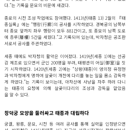
다.”는 기록을 문묘의 비문에 새겼다.
종로의 시전 조성 작업에도 참여했다. 1413년(태종 13) 2월의 『태
종실록』에는 “행랑(行廊)의 공사를 시작하였다. 경복궁의 남쪽부
터 종묘 앞까지 좌우 행랑이 모두 881간이고, 또 종묘의 남쪽 도로
에 층루(層樓) 5간을 세웠다.”고 기록되어 있는데, 박자청은 공조판
서로서 공사를 주관하였다.
세종 때에도 박자청의 활약은 이어졌다. 1419년(세종 1)에는 선공
감 제조로 있으면서 군인 200명을 부려, 태평관의 어실(御室)을 짓
기 시작하였다. 1420년(세종 2)에는 “상왕(태종)이 영의정 유정현
과 박자청에게 명하여 살곶이 개천에 다리를 놓는 일을 몸소 감독하
게 하였다.”는 기록이 보이는데, 아차산에 사냥을 자주 하러 다니
는 태종의 요청에 의해 살곶이다리의 조성과 감독을 맡았음
을 알 수 있다.
창덕궁 모양을 둘러싸고 태종과 대립하다
궁궐, 왕릉, 문묘, 시전 등 여러 공사를 통해 실력을 인정받으면