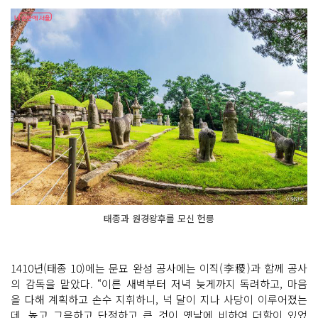
태종과 원경왕후를 모신 헌릉
1410년(태종 10)에는 문묘 완성 공사에는 이직(李稷)과 함께 공사
의 감독을 맡았다. “이른 새벽부터 저녁 늦게까지 독려하고, 마음
을 다해 계획하고 손수 지휘하니, 넉 달이 지나 사당이 이루어졌는
데, 높고 그윽하고 단정하고 큰 것이 옛날에 비하여 더함이 있었