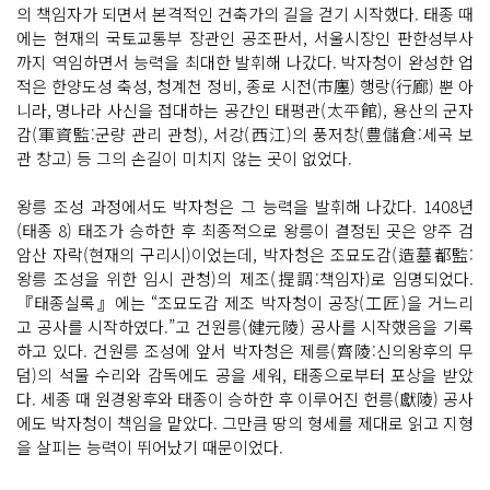
의 책임자가 되면서 본격적인 건축가의 길을 걷기 시작했다. 태종 때
에는 현재의 국토교통부 장관인 공조판서, 서울시장인 판한성부사
까지 역임하면서 능력을 최대한 발휘해 나갔다. 박자청이 완성한 업
적은 한양도성 축성, 청계천 정비, 종로 시전(市廛) 행랑(行廊) 뿐 아
니라, 명나라 사신을 접대하는 공간인 태평관(太平館), 용산의 군자
감(軍資監:군량 관리 관청), 서강(西江)의 풍저창(豊儲倉:세곡 보
관 창고) 등 그의 손길이 미치지 않는 곳이 없었다.
왕릉 조성 과정에서도 박자청은 그 능력을 발휘해 나갔다. 1408년
(태종 8) 태조가 승하한 후 최종적으로 왕릉이 결정된 곳은 양주 검
암산 자락(현재의 구리시)이었는데, 박자청은 조묘도감(造墓都監:
왕릉 조성을 위한 임시 관청)의 제조(提調:책임자)로 임명되었다.
『태종실록』에는 “조묘도감 제조 박자청이 공장(工匠)을 거느리
고 공사를 시작하였다.”고 건원릉(健元陵) 공사를 시작했음을 기록
하고 있다. 건원릉 조성에 앞서 박자청은 제릉(齊陵:신의왕후의 무
덤)의 석물 수리와 감독에도 공을 세워, 태종으로부터 포상을 받았
다. 세종 때 원경왕후와 태종이 승하한 후 이루어진 헌릉(獻陵) 공사
에도 박자청이 책임을 맡았다. 그만큼 땅의 형세를 제대로 읽고 지형
을 살피는 능력이 뛰어났기 때문이었다.