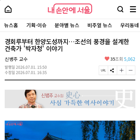
본
페
내
문
이
내
손
검
메
바
지
손
안
색
뉴
로
상
안
주
에
창
전
가
단
에
뉴스홈
기획·이슈
분야별 뉴스
비주얼 뉴스
우리동네
요
서
열
체
기
으
서
서
울
기
보
로
울
비
기
이
-
경회루부터 한양도성까지…조선의 풍경을 설계한
스
동
서
건축가 '박자청' 이야기
바
울
로
시
가
좋
신병주 교수
35
조회
5,062
대
기
아
표
발행일
2026.07.01. 15:50
요
소
페
S
글
글
수정일
2026.07.01. 16:35
통
이
N
자
자
포
지
S
크
크
털
U
공
기
기
R
유
크
작
L
하
게
게
복
기
변
변
사
경
경
하
하
기
기