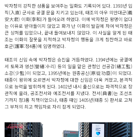
박자청의 강직한 성품을 보여주는 일화도 기록되어 있다. 1393년 입
직(入直) 군사로 궁궐 문을 지키고 있는데, 태조의 아우 의안대군(義
安大君) 이화(李和)가 들어오려 하였다. 이에 박자청은 왕명이 없다
는 이유로 받아들이지 않았고 화가 난 이화의 발길에 차여 박자청은
큰 상처를 입었으나, 끝내 들여보내지 않았다. 이 사실을 알게 된 태
조는 이화의 잘못을 지적하고 박자청의 행동을 크게 칭찬하고 바로
호군(護軍:정4품)에 임명하였다.
태조의 신임 속에 박자청은 승진을 거듭하였다. 1394년에는 궁궐에
서 토목과 영선(營繕:수리) 등의 일을 맡은 관청인 선공감(繕工監)
소감(少監)이 되었고, 1395년에는 원종공신(原從功臣)이 되었다.
태종이 왕위에 오르면서 박자청에 대한 신임은 더욱 커졌고, 본격적
으로 능력을 발휘하게 된다. 1402년 내시 출신으로는 파격적으로 장
관직에 올라, 공조전서와 예조전서를 지냈다. 전서(典書)는 조선초
기까지 정3품 직책이었으나, 태종 때인 1405년(태종 5) 판서로 고쳐
그 부처의 최고 책임자로 자리 잡게 되었다.