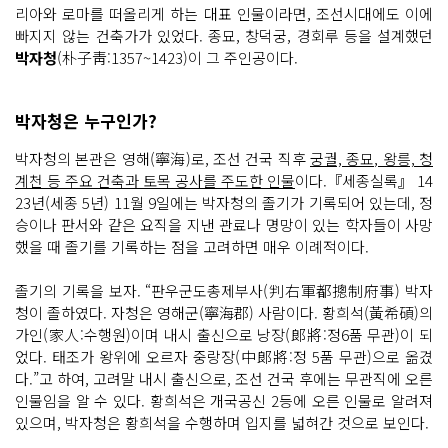
리아와 로마를 떠올리게 하는 대표 인물이라면, 조선시대에도 이에
빠지지 않는 건축가가 있었다. 종묘, 창덕궁, 경회루 등을 설계했던
박자청
(朴子靑:1357~1423)이 그 주인공이다.
박자청은 누구인가?
박자청의 본관은 영해(寧海)로, 조선 건국 직후
궁궐, 종묘, 왕릉, 청
계천 등 주요 건축과 토목 공사를 주도한 인물
이다.『세종실록』 14
23년(세종 5년) 11월 9일에는 박자청의 졸기가 기록되어 있는데, 정
승이나 판서와 같은 요직을 지낸 관료나 명망이 있는 학자들이 사망
했을 때 졸기를 기록하는 점을 고려하면 매우 이례적이다.
졸기의 기록을 보자. “판우군도총제부사(判右軍都摠制府事) 박자
청이 졸하였다. 자청은 영해군(寧海郡) 사람이다. 황희석(黃希碩)의
가인(家人:수행원)이며 내시 출신으로 낭장(郞將:정6품 무관)이 되
었다. 태조가 왕위에 오르자 중랑장(中郞將:정 5품 무관)으로 옮겼
다.”고 하여, 고려말 내시 출신으로, 조선 건국 후에는 무관직에 오른
인물임을 알 수 있다. 황희석은 개국공신 2등에 오른 인물로 알려져
있으며, 박자청은 황희석을 수행하며 입지를 넓혀간 것으로 보인다.