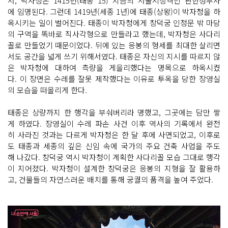
서, 박자청은 1415년(태종 15) 지금의 서울시장격인 판한성부사
에 임명된다. 그런데 1419년(세종 1년)에 태종(상왕)이 박자청을 하
옥시키는 일이 벌어진다. 태종이 박자청에게 창덕궁 인정문 밖 마당
의 구역을 똑바로 직사각형으로 만들라고 했는데, 박자청은 사다리
꼴로 만들었기 때문이었다. 뒤에 있는 응봉의 형세를 최대한 살리면
서도 공간을 넓게 쓰기 위해서였다. 태종은 자신의 지시를 따르지 않
은 박자청에 대하여 측량을 게을리했다는 명목으로 하옥시켰
다. 이 장면은 수레를 잘못 제작했다는 이유로 투옥을 당한 장영실
의 모습을 떠올리게 한다.
태종은 상량까지 한 행각을 부숴버리라 명했고, 그곳에는 담만 쌓
게 하였다. 장영실이 수레 파손 사건 이후 역사의 기록에서 완전
히 사라진 것과는 다르게 박자청은 한 달 후에 사면되었고, 이후로
도 태종과 세종의 깊은 신임 속에 국가의 주요 건축 사업을 주도
해 나갔다. 창덕궁 역시 박자청이 계획한 사다리꼴 모습 그대로 행각
이 지어졌다. 박자청이 설계한 창덕궁은 응봉의 지형을 잘 활용하
고, 건물들의 자연스러운 배치를 통해 궁궐의 품격을 높여 주었다.