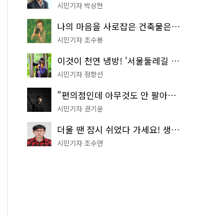
시민기자 박상현
나의 마음을 사로잡은 건축물은? '서울시 건축상' 수상작 공개!
시민기자 조수봉
이것이 천연 냉방! '서울둘레길 9코스'로 숲속 피서 떠나볼까
시민기자 정향선
"편의점인데 아무것도 안 팔아요" 서울에서 가장 특별한 편의점의 정체
시민기자 권기윤
더울 땐 잠시 쉬었다 가세요! 생수 냉장고부터 해피소·무더위쉼터까지
시민기자 조수연