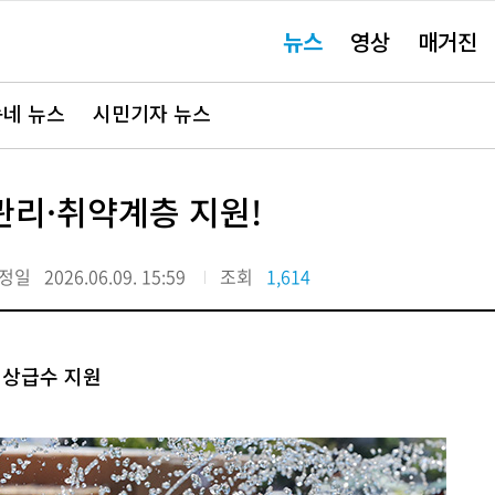
주
뉴스
영상
매거진
요
서
비
스
바
네 뉴스
시민기자 뉴스
로
가
기"
관리·취약계층 지원!
정일
2026.06.09. 15:59
조회
1,614
비상급수 지원