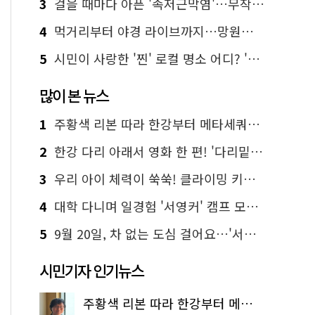
3
걸을 때마다 아픈 '족저근막염'…무작정 참지 말고 '이것' 해보세요!
4
먹거리부터 야경 라이브까지…망원한강공원 알짜 코스
5
시민이 사랑한 '찐' 로컬 명소 어디? '서울에디션25' 추천 코스
많이 본 뉴스
1
주황색 리본 따라 한강부터 메타세쿼이아 숲길까지…서울둘레길 15코스
2
한강 다리 아래서 영화 한 편! '다리밑 영화관' 무료 상영
3
우리 아이 체력이 쑥쑥! 클라이밍 키즈카페·어린이 체력장
4
대학 다니며 일경험 '서영커' 캠프 모집…전액 무료
5
9월 20일, 차 없는 도심 걸어요…'서울 걷자 페스티벌' 선착순 5천명
시민기자 인기뉴스
주황색 리본 따라 한강부터 메타세쿼이아 숲길까지…서울둘레길 15코스