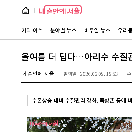
본
페
문
이
뉴
바
지
스
로
상
룸
가
단
뉴
기
으
스
로
기획·이슈
분야별 뉴스
비주얼 뉴스
우리동
주
이
요
동
서
비
스
올여름 더 덥다…아리수 수질
바
로
가
기
내 손안에 서울
발행일
2026.06.09. 15:53
수
수온상승 대비 수질관리 강화, 쪽방촌 등에 