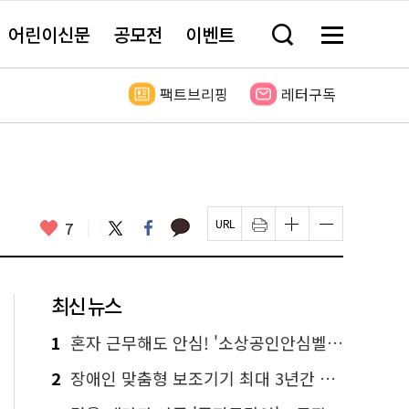
어린이신문
공모전
이벤트
검
메
색
뉴
창
전
열
체
팩트브리핑
레터구독
기
보
기
카
좋
트
페
7
페
인
글
글
카
위
이
아
이
쇄
자
자
오
터
스
요
지
하
크
크
톡
북
U
기
기
기
R
새
크
작
L
창
게
게
최신 뉴스
복
열
변
변
사
림
경
경
하
하
1
혼자 근무해도 안심! '소상공인안심벨' 신청하세요
기
기
2
장애인 맞춤형 보조기기 최대 3년간 무상 대여…삶의 질 높인다