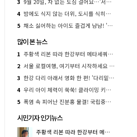
3
9월 20일, 차 없는 도심 걸어요…'서울 걷자 페스티벌' 선착순 5천명
4
밤에도 식지 않는 더위, 도시를 식히는 시원한 해법은?
5
채소 싫어하는 아이도 즐겁게 냠냠! '찾아가는 서울시 식생활 교육' 현장
많이 본 뉴스
1
주황색 리본 따라 한강부터 메타세쿼이아 숲길까지…서울둘레길 15코스
2
서울 로컬여행, 여기부터 시작하세요 '서울에디션25'
3
한강 다리 아래서 영화 한 편! '다리밑 영화관' 무료 상영
4
우리 아이 체력이 쑥쑥! 클라이밍 키즈카페·어린이 체력장
5
폭염 속 피어난 진분홍 물결! 국립중앙박물관 배롱나무 명소
시민기자 인기뉴스
주황색 리본 따라 한강부터 메타세쿼이아 숲길까지…서울둘레길 15코스