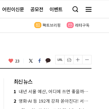
어린이신문
공모전
이벤트
검
메
색
뉴
창
전
열
체
팩트브리핑
레터구독
기
보
기
카
좋
트
페
23
페
인
글
글
카
위
이
아
이
쇄
자
자
오
터
스
요
지
하
크
크
톡
북
U
기
기
기
R
새
크
작
L
창
게
게
최신 뉴스
복
열
변
변
사
림
경
경
하
하
1
내년 서울 예산, 어디에 쓰면 좋을까요? 온라인 투표
기
기
2
영화·AI 등 192개 강좌 쏟아진다! 서울시민대학 선착순 신청