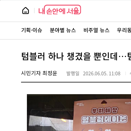
본
페
문
이
뉴
바
지
스
로
상
룸
가
단
뉴
기
으
스
로
기획·이슈
분야별 뉴스
비주얼 뉴스
우리동
주
이
요
동
서
비
스
텀블러 하나 챙겼을 뿐인데…텀
바
로
가
기
시민기자 최정윤
발행일
2026.06.05. 11:08