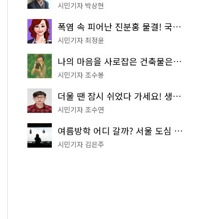
시민기자 박상현
폭염 속 피어난 진분홍 물결! 국립중앙박물관 배롱나무 명소
시민기자 최정윤
나의 마음을 사로잡은 건축물은? '서울시 건축상' 수상작 공개!
시민기자 조수봉
더울 땐 잠시 쉬었다 가세요! 생수 냉장고부터 해피소·무더위쉼터까지
시민기자 조수연
여름방학 어디 갈까? 서울 도심 무료 실내 여행 코스 추천
시민기자 김은주