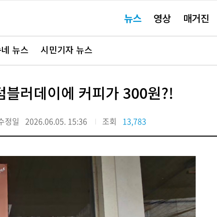
주
뉴스
영상
매거진
요
서
비
스
바
네 뉴스
시민기자 뉴스
로
가
기"
블러데이에 커피가 300원?!
수정일
2026.06.05. 15:36
조회
13,783