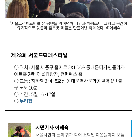
'서울드럼페스티벌'은 공연을 뛰어넘어 시민과 아티스트, 그리고 공간이
유기적으로 맞물려 춤추듯 리듬을 만들어낸 축제였다. ©이혜숙
제28회 서울드럼페스티벌
○ 위치 : 서울시 중구 을지로 281 DDP 동대문디자인플라자
아트홀 2관, 어울림광장, 컨퍼런스 홀
○ 교통 : 지하철 2·4·5호선 동대문역사문화공원역 1번 출
구 도보 10분
○ 기간 : 5월 16~17일
○
누리집
기
시민기자 이혜숙
사
서울시민의 눈과 귀가 되어 소외된 이웃들까지 보듬
작