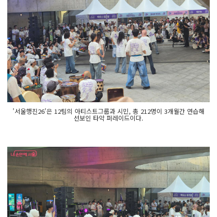
'서울행진26'은 12팀의 아티스트그룹과 시민, 총 212명이 3개월간 연습해
선보인 타악 퍼레이드이다.