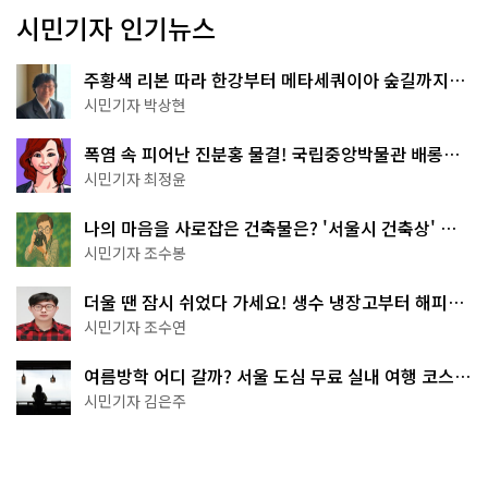
시민기자 인기뉴스
주황색 리본 따라 한강부터 메타세쿼이아 숲길까지…
서울둘레길 15코스
시민기자 박상현
폭염 속 피어난 진분홍 물결! 국립중앙박물관 배롱나
무 명소
시민기자 최정윤
나의 마음을 사로잡은 건축물은? '서울시 건축상' 수
상작 공개!
시민기자 조수봉
더울 땐 잠시 쉬었다 가세요! 생수 냉장고부터 해피소
·무더위쉼터까지
시민기자 조수연
여름방학 어디 갈까? 서울 도심 무료 실내 여행 코스
추천
시민기자 김은주