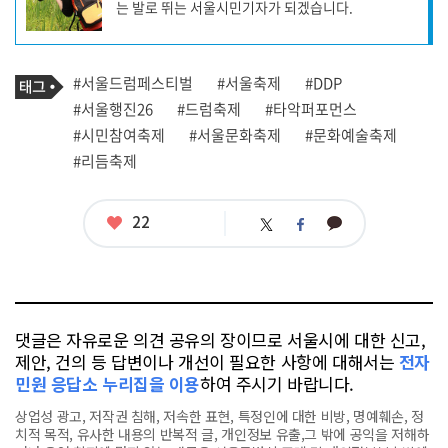
는 발로 뛰는 서울시민기자가 되겠습니다.
성
자
프
로
기
필
태
#서울드럼페스티벌
#서울축제
#DDP
사
그
관
#서울행진26
#드럼축제
#타악퍼포먼스
련
#시민참여축제
#서울문화축제
#문화예술축제
태
그
#리듬축제
좋
22
카
트
페
아
카
위
이
요
오
터
스
톡
북
댓글은 자유로운 의견 공유의 장이므로 서울시에 대한 신고,
제안, 건의 등 답변이나 개선이 필요한 사항에 대해서는
전자
민원 응답소 누리집을 이용
하여 주시기 바랍니다.
상업성 광고, 저작권 침해, 저속한 표현, 특정인에 대한 비방, 명예훼손, 정
치적 목적, 유사한 내용의 반복적 글, 개인정보 유출,그 밖에 공익을 저해하