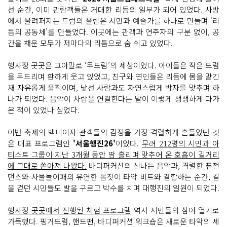
선 순간, 이미 관람객들은 거대한 리듬의 일부가 되어 있었다. 사방
에서 울려퍼지는 드럼의 울림은 시민과 예술가를 하나로 만들며 ‘리
듬의 공동체’를 만들었다. 이곳에는 관객과 연주자의 구분 없이, 공
간을 채운 모두가 저마다의 리듬으로 숨 쉬고 있었다.
행사장 곳곳은 그야말로 ‘두드림’의 세상이었다. 아이들은 작은 드럼
을 두드리며 환하게 웃고 있었고, 친구와 연인들은 리듬에 몸을 맡긴
채 자유롭게 움직이며, 낯선 사람과도 자연스럽게 박자를 맞추며 하
나가 되었다. 음악이 사람을 연결한다는 말이 이렇게 생생하게 다가
온 적이 있었나 싶었다.
이번 축제의 백미이자 관객들의 감정을 가장 격렬하게 흔들었던 것
은 대표 프로그램인
'서울행진26'
이었다.
무려 212명의 시민과 아
티스트 그룹이 지난 3개월 동안 땀 흘리며 맞추어 온 호흡이 길거리
에 그대로 쏟아져 나왔다.
바디퍼커션의 신나는 음악과, 격렬한 퓨전
댄스와 사물놀이패의 유연한 몸짓이 타악 비트와 결합하는 순간, 길
을 걷던 시민들도 발을 구르고 박수를 치며 대행진의 일원이 되었다.
행사장 곳곳에서 진행된 체험 프로그램
역시 시민들의 참여 열기로
가득했다. 핑거드럼, 핸드팬, 바디퍼커션 워크숍은 새로운 타악의 세