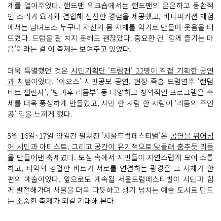
계를 열어주었다. 핸드팬 워크숍에서는 핸드팬의 은은하고 몽환적
인 소리가 요가와 결합해 신선한 경험을 제공했고, 바디퍼커션 체험
에서는 남녀노소 누구나 자신의 몸 자체를 악기로 만들며 웃음을 터
뜨렸다. 드럼을 잘 치지 못해도 괜찮았다. 중요한 건 ‘함께 즐기는 마
음’이라는 걸 이 축제는 보여주고 있었다.
더욱 특별했던 것은
시민기획단 ‘드럼팬’ 22명이 직접 기획한 공연
과 체험
이었다. ‘야오스’ 시민공모 공연, 현장 즉흥 드럼연주 ‘랜덤
비트 챌린지’, ‘방과후 리듬부’ 등 다양하고 창의적인 프로그램은 축
제를 더욱 풍성하게 만들었고, 시민 한 사람 한 사람이 ‘리듬의 주인
공’ 임을 느끼게 했다.
5월 16일~17일 양일간 펼쳐진 '서울드럼페스티벌'은
공연을 뛰어넘
어 시민과 아티스트, 그리고 공간이 유기적으로 맞물려 춤추듯 리듬
을 만들어낸 축제
였다. 도심 속에서 시민들이 자연스럽게 모여 소통
하고, 타악의 강렬한 비트가 서로를 연결하는 광경은 그 자체가 한
편의 예술이었다. 앞으로도 계속될 서울드럼페스티벌이 시민과 함
께 발전해가며 서울을 더욱 따뜻하고 생기 넘치는 예술 도시로 만드
는 소중한 축제가 되길 기대해 본다.