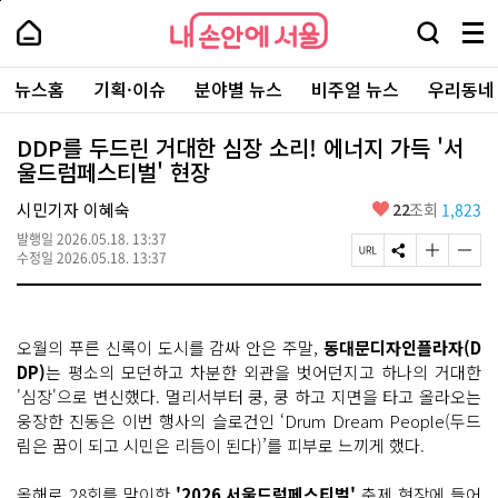
본
페
내
문
이
내
손
검
메
바
지
손
안
색
뉴
로
상
안
주
에
창
전
가
단
에
뉴스홈
기획·이슈
분야별 뉴스
비주얼 뉴스
우리동네
요
서
열
체
기
으
서
서
울
기
보
로
울
비
기
이
-
DDP를 두드린 거대한 심장 소리! 에너지 가득 '서
스
동
서
울드럼페스티벌' 현장
바
울
로
시
가
좋
시민기자 이혜숙
22
조회
1,823
대
기
아
표
발행일
2026.05.18. 13:37
요
소
페
S
글
글
수정일
2026.05.18. 13:37
통
이
N
자
자
포
지
S
크
크
털
U
공
기
기
R
유
크
작
오월의 푸른 신록이 도시를 감싸 안은 주말,
동대문디자인플라자(D
L
하
게
게
복
기
변
변
DP)
는 평소의 모던하고 차분한 외관을 벗어던지고 하나의 거대한
사
경
경
'심장'으로 변신했다. 멀리서부터 쿵, 쿵 하고 지면을 타고 올라오는
하
하
웅장한 진동은 이번 행사의 슬로건인 ‘Drum Dream People(두드
기
기
림은 꿈이 되고 시민은 리듬이 된다)’를 피부로 느끼게 했다.
올해로 28회를 맞이한
'2026 서울드럼페스티벌'
축제 현장에 들어