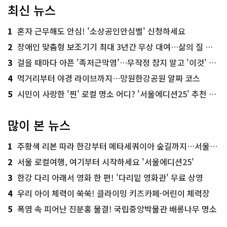
최신 뉴스
1
혼자 근무해도 안심! '소상공인안심벨' 신청하세요
2
장애인 맞춤형 보조기기 최대 3년간 무상 대여…삶의 질 높인다
3
걸을 때마다 아픈 '족저근막염'…무작정 참지 말고 '이것' 해보세요!
4
먹거리부터 야경 라이브까지…망원한강공원 알짜 코스
5
시민이 사랑한 '찐' 로컬 명소 어디? '서울에디션25' 추천 코스
많이 본 뉴스
1
주황색 리본 따라 한강부터 메타세쿼이아 숲길까지…서울둘레길 15코스
2
서울 로컬여행, 여기부터 시작하세요 '서울에디션25'
3
한강 다리 아래서 영화 한 편! '다리밑 영화관' 무료 상영
4
우리 아이 체력이 쑥쑥! 클라이밍 키즈카페·어린이 체력장
5
폭염 속 피어난 진분홍 물결! 국립중앙박물관 배롱나무 명소