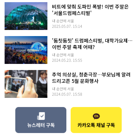
비트에 맞춰 도파민 폭발! 이번 주말은
'서울드럼페스티벌'
내 손안에 서울
2025.05.07. 15:14
'둠칫둠칫' 드럼페스티벌, 대학가요제…
이번 주말 축제 어때?
내 손안에 서울
2024.05.23. 15:55
추억 의상실, 청춘극장…부모님께 알려
드리고픈 5월 문화행사
내 손안에 서울
2024.05.07. 15:58