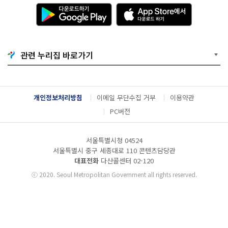
다
A
운
p
로
p
드
S
하
t
기
o
관련 누리집 바로가기
G
r
o
e
o
에
g
서
l
다
개인정보처리방침
이메일 무단수집 거부
이용약관
e
운
P
로
PC버전
l
드
a
하
y
기
서울특별시청 04524
서울특별시 중구 세종대로 110 콘텐츠담당관
대표전화
다산콜센터
02-120
ⓒ
2020. Seoul Metropolitan Government all rights reserved.