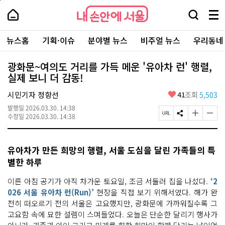
본
페
내
문
이
내
손
검
메
바
지
손
안
색
뉴
로
상
안
주
에
창
전
가
단
에
뉴스홈
기획·이슈
분야별 뉴스
비주얼 뉴스
우리동네
요
서
열
체
기
으
서
서
울
기
보
로
울
비
기
이
-
광화문~여의도 거리를 가득 메운 '유아차 런' 행렬,
스
동
서
실제 보니 더 감동!
바
울
로
시
가
좋
시민기자 정향선
41
조회
5,503
대
기
아
표
발행일
2026.03.30. 14:38
요
소
페
S
글
글
수정일
2026.03.30. 14:38
통
이
N
자
자
포
지
S
크
크
털
U
공
기
기
유아차가 만든 희망의 행렬, 서울 도심을 달린 가족들의 특
R
유
크
작
L
하
게
게
별한 하루
복
기
변
변
사
경
경
이른 아침 공기가 아직 차가운 토요일, 조금 서둘러 집을 나섰다.
‘2
하
하
026 서울 유아차 런(Run)’
현장을 직접 보기 위해서였다. 해가 완
기
기
전히 떠오르기 전의 서울은 고요했지만, 광화문에 가까워질수록 그
고요함 속에 묘한 설렘이 스며들었다. 오늘은 단순한 달리기 행사가