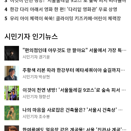
4
한강 다리 아래서 영화 한 편! '다리밑 영화관' 무료 상영
5
우리 아이 체력이 쑥쑥! 클라이밍 키즈카페·어린이 체력장
시민기자 인기뉴스
"편의점인데 아무것도 안 팔아요" 서울에서 가장 특별
한 편의점의 정체
시민기자 권기윤
주황색 리본 따라 한강부터 메타세쿼이아 숲길까지…
서울둘레길 15코스
시민기자 박상현
이것이 천연 냉방! '서울둘레길 9코스'로 숲속 피서 떠
나볼까
시민기자 정향선
나의 마음을 사로잡은 건축물은? '서울시 건축상' 수
상작 공개!
시민기자 조수봉
한여름에도 얼음장 같은 계곡물! 서울 '진관사 계곡'이