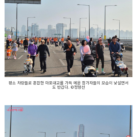
평소 차량들로 혼잡한 마포대교를 가득 메운 참가자들의 모습이 낯설면서
도 반갑다. ©정향선