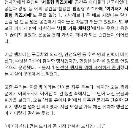
행사장에서 운영된
‘서울형 키즈카페’
공간은 아이들의 천국이었다.
공원과 광장 등 야외 공간을 활용한
팝업형 키즈카페
‘여기저기 서
울형 키즈카페’
도 문을 열었다. 지난해보다 두 배로 커졌다는 말이
실감 날 만큼 넓은 공간에서 아이들은 마음껏 뛰놀고 있었다. 또 부
모와 아이가 함께 체험하는
‘서울 가족 체력장’
에서는 웃음과 응원
이 끊이지 않았다. 운동을 통해 가족이 하나가 되는 순간들이 이어졌
다.
이날 행사에는 구급차와 의료진, 안전요원 등 수백 명의 인력이 배치
됐다. 수많은 가족이 참여한 행사였지만, 현장은 놀라울 정도로 안정
적으로 운영됐다. 서울시가
안전한 행사를 위해 세심하게 준비
했다
는 사실이 곳곳에서 느껴졌다.
요즘 우리는 ‘저출생’이라는 단어를 자주 듣는다. 하지만 오늘 광화
문에서 여의도까지 이어진 이 긴 행렬 속에서는 그 단어 대신 웃음과
희망을 보았다. 오늘 ‘서울 유아차 런’에서 마주한 풍경은 단순한 달
리기 행사를 넘어선 의미였다. 서울 도심을 가득 채운 유아차 행렬은
마치 이렇게 말하는 듯했다.
“아이와 함께 걷는 도시가 곧 가장 행복한 도시입니다.”