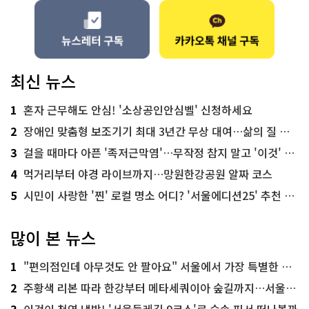
최신 뉴스
1
혼자 근무해도 안심! '소상공인안심벨' 신청하세요
2
장애인 맞춤형 보조기기 최대 3년간 무상 대여…삶의 질 높인다
3
걸을 때마다 아픈 '족저근막염'…무작정 참지 말고 '이것' 해보세요!
4
먹거리부터 야경 라이브까지…망원한강공원 알짜 코스
5
시민이 사랑한 '찐' 로컬 명소 어디? '서울에디션25' 추천 코스
많이 본 뉴스
1
"편의점인데 아무것도 안 팔아요" 서울에서 가장 특별한 편의점의 정체
2
주황색 리본 따라 한강부터 메타세쿼이아 숲길까지…서울둘레길 15코스
3
이것이 천연 냉방! '서울둘레길 9코스'로 숲속 피서 떠나볼까