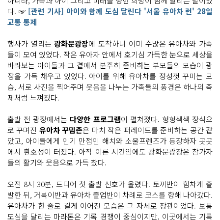
아니라, 가족과 아이 그리고 미래를 향한 희망이 함께 달리는 날이었
다. ☞
[관련 기사] 아이와 함께 도심 달린다 '서울 유아차 런' 28일
교통 통제
행사가 열리는
광화문광장
에 도착하니 이미 수많은 유아차와 가족
들이 모여 있었다. 작은 유아차 안에서 호기심 가득한 눈으로 세상을
바라보는 아이들과 그 곁에서 분주히 준비하는 부모들의 모습이 광
장을 가득 채우고 있었다. 아이를 위해 유아차를 정성껏 꾸미는 모
습, 서로 사진을 찍어주며 웃음을 나누는 가족들의 풍경은 하나의 축
제처럼 느껴졌다.
출발 전 광장에서는
다양한 프로그램
이 펼쳐졌다. 형형색색 장식으
로 꾸며진
유아차 꾸밈존
은 마치 작은 퍼레이드를 준비하는 공간 같
았고, 아이들에게 인기 만점인 해치와 소울프렌즈가 등장하자 곳곳
에서 환호성이 터졌다. 아직 이른 시간임에도 광화문광장은 참가자
들의 활기와 웃음으로 가득 찼다.
오전 8시 30분, 드디어 첫 출발 신호가 울렸다. 토끼반이 힘차게 출
발한 뒤, 거북이반과 유아차 졸업반이 차례로 코스를 향해 나아갔다.
유아차가 한 줄로 길게 이어진 모습은 그 자체로 장관이었다. 보통
도심을 달리는 마라톤은 기록 경쟁이 중심이지만, 이곳에서는 기록