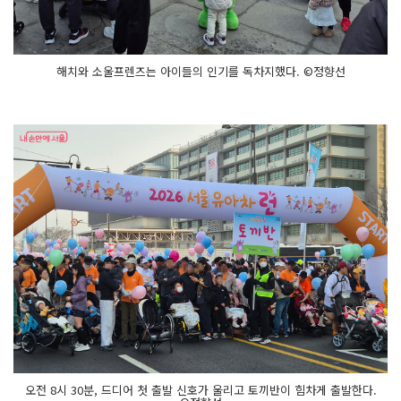
해치와 소울프렌즈는 아이들의 인기를 독차지했다. ©정향선
오전 8시 30분, 드디어 첫 출발 신호가 울리고 토끼반이 힘차게 출발한다.