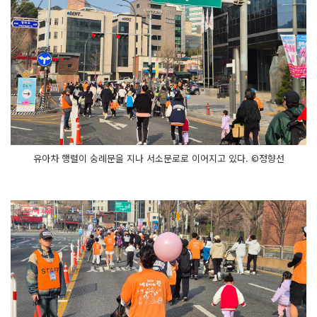
유아차 행렬이 숭례문을 지나 서소문로로 이어지고 있다. ©정향선