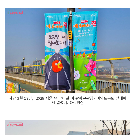
지난 3월 28일, ‘2026 서울 유아차 런’이 광화문광장∼여의도공원 일대에
서 열렸다. ©정향선