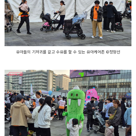
유아들의 기저귀를 갈고 수유를 할 수 있는 유아케어존 ©정향선