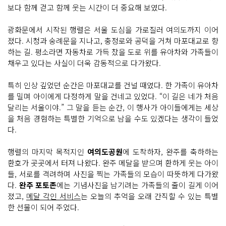
보다 함께 걷고 함께 웃는 시간이 더 중요해 보였다.
광화문에서 시작된 행렬은 서울 도심을 가로질러 여의도까지 이어
졌다. 시청과 숭례문을 지나고, 충정로와 공덕을 거쳐 마포대교로 향
하는 길. 평소라면 자동차로 가득 찼을 도로 위를 유아차와 가족들이
채우고 있다는 사실이 더욱 감동적으로 다가왔다.
특히 인상 깊었던 순간은 마포대교를 건널 때였다. 한 가족이 유아차
를 밀며 아이에게 다정하게 말을 건네고 있었다. “이 길은 네가 처음
달리는 서울이야.” 그 말을 듣는 순간, 이 행사가 아이들에게는 세상
을 처음 경험하는 특별한 기억으로 남을 수도 있겠다는 생각이 들었
다.
행렬의 마지막 목적지인
여의도공원
에 도착하자, 완주를 축하하는
환호가 곳곳에서 터져 나왔다. 완주 메달을 받으며 환하게 웃는 아이
들, 서로를 격려하며 사진을 찍는 가족들의 모습이 따뜻하게 다가왔
다.
완주 포토존
에는 기념사진을 남기려는 가족들의 줄이 길게 이어
졌고,
메달 각인 서비스
는 오늘의 추억을 오래 간직할 수 있는 특별
한 선물이 되어 주었다.