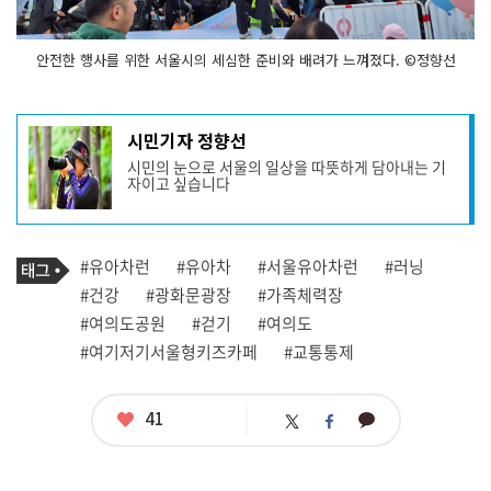
안전한 행사를 위한 서울시의 세심한 준비와 배려가 느껴졌다. ©정향선
기
시민기자 정향선
사
시민의 눈으로 서울의 일상을 따뜻하게 담아내는 기
작
자이고 싶습니다
성
자
프
로
기
필
태
#유아차런
#유아차
#서울유아차런
#러닝
사
그
관
#건강
#광화문광장
#가족체력장
련
#여의도공원
#걷기
#여의도
태
그
#여기저기서울형키즈카페
#교통통제
좋
41
카
트
페
아
카
위
이
요
오
터
스
톡
북