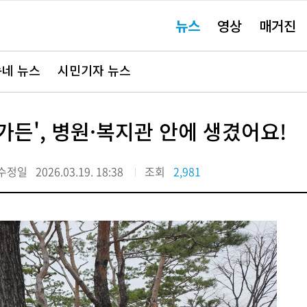
주
뉴스
영상
매거진
요
서
비
스
바
네 뉴스
시민기자 뉴스
로
가
기"
든', 병원·복지관 안에 생겼어요!
수정일
2026.03.19. 18:38
조회
2,981