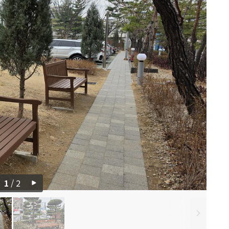
1
/
2