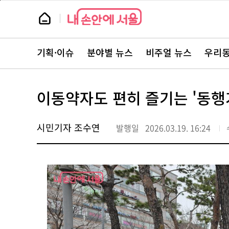
본
페
문
이
뉴
바
지
스
로
상
룸
가
단
뉴
기
으
스
로
기획·이슈
분야별 뉴스
비주얼 뉴스
우리동
주
이
요
동
서
비
스
이동약자도 편히 즐기는 '동행가
바
로
가
기
시민기자 조수연
발행일
2026.03.19. 16:24