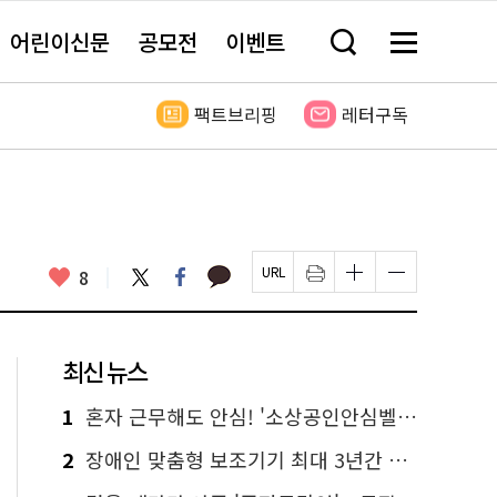
어린이신문
공모전
이벤트
검
메
색
뉴
창
전
열
체
팩트브리핑
레터구독
기
보
기
카
좋
트
페
8
페
인
글
글
카
위
이
아
이
쇄
자
자
오
터
스
요
지
하
크
크
톡
북
U
기
기
기
R
새
크
작
L
창
게
게
최신 뉴스
복
열
변
변
사
림
경
경
하
하
1
혼자 근무해도 안심! '소상공인안심벨' 신청하세요
기
기
2
장애인 맞춤형 보조기기 최대 3년간 무상 대여…삶의 질 높인다