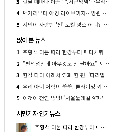
3
걸을 때마다 아픈 '족저근막염'…무작정 참지 말고 '이것' 해보세요!
4
먹거리부터 야경 라이브까지…망원한강공원 알짜 코스
5
시민이 사랑한 '찐' 로컬 명소 어디? '서울에디션25' 추천 코스
많이 본 뉴스
1
주황색 리본 따라 한강부터 메타세쿼이아 숲길까지…서울둘레길 15코스
2
"편의점인데 아무것도 안 팔아요" 서울에서 가장 특별한 편의점의 정체
3
한강 다리 아래서 영화 한 편! '다리밑 영화관' 무료 상영
4
우리 아이 체력이 쑥쑥! 클라이밍 키즈카페·어린이 체력장
5
이것이 천연 냉방! '서울둘레길 9코스'로 숲속 피서 떠나볼까
시민기자 인기뉴스
주황색 리본 따라 한강부터 메타세쿼이아 숲길까지…서울둘레길 15코스