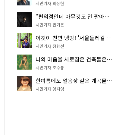
시민기자 박상현
"편의점인데 아무것도 안 팔아요" 서울에서 가장 특별한 편의점의 정체
시민기자 권기윤
이것이 천연 냉방! '서울둘레길 9코스'로 숲속 피서 떠나볼까
시민기자 정향선
나의 마음을 사로잡은 건축물은? '서울시 건축상' 수상작 공개!
시민기자 조수봉
한여름에도 얼음장 같은 계곡물! 서울 '진관사 계곡'이 천국이네~
시민기자 양지영