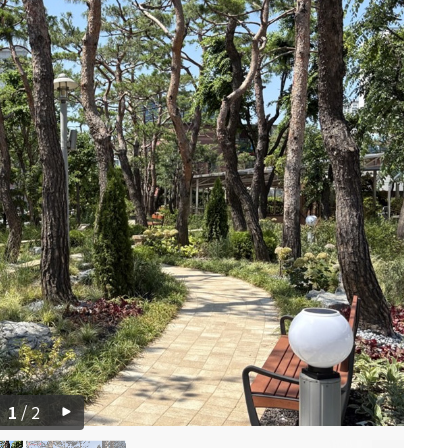
1
/
2