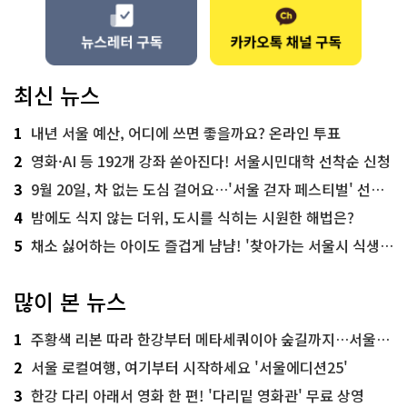
최신 뉴스
1
내년 서울 예산, 어디에 쓰면 좋을까요? 온라인 투표
2
영화·AI 등 192개 강좌 쏟아진다! 서울시민대학 선착순 신청
3
9월 20일, 차 없는 도심 걸어요…'서울 걷자 페스티벌' 선착순 5천명
4
밤에도 식지 않는 더위, 도시를 식히는 시원한 해법은?
5
채소 싫어하는 아이도 즐겁게 냠냠! '찾아가는 서울시 식생활 교육' 현장
많이 본 뉴스
1
주황색 리본 따라 한강부터 메타세쿼이아 숲길까지…서울둘레길 15코스
2
서울 로컬여행, 여기부터 시작하세요 '서울에디션25'
3
한강 다리 아래서 영화 한 편! '다리밑 영화관' 무료 상영