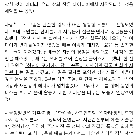
창한 것이 아니라, 우리 삶의 작은 아이디어에서 시작된다’는 것을
깨달을 수 있었다.
사람책 프로그램은 단순한 강의가 아닌 쌍방향 소통으로 진행되었
다. 후배 위원들은 선배들에게 자유롭게 질문을 던지며 궁금증을 해
소했다. “정책 제안 후 실현되기까지 어떻게 설득하셨나요?”, “아이
디어가 받아들여지지 않았을 때는 어떻게 대처했나요?” 등 솔직한
질문들이 이어졌다. 선배들은 자신의 경험을 바탕으로 구체적인 조
언을 해주었고, 때로는 유머를 섞어 긴장을 풀어주기도 했다. 한 선
배 위원은
“청년이 포기하지 않고 꾸준히 제안하면 결국 변화가 시
작된다”
는 말을 남겼고, 이 말은 필자를 포함한 참석자들의 마음에
깊은 울림을 주었다. 2부를 마칠 즈음, 홀 안에는 처음보다 더 큰 연
대감과 자신감의 에너지가 넘쳐흘렀다. 모두가 서로를 향해 응원의
미소를 보내며 올해 활동에 대한 기대감을 나누는 모습이 인상적이
었다.
서울청정넷은
기후·환경, 문화·예술, 사회안전망, 일자리·창업, 주거
까지 총 5개 분과로 구성
되어 운영된다. 자원순환부터 예술·기술융
합, 정신건강, 일경험, 주거안전 등 청년 삶과 직결된 폭넓은 의제들
이 논의된다고 하니, 문화·예술 분과에서도 다양한 창의적 정책 제안