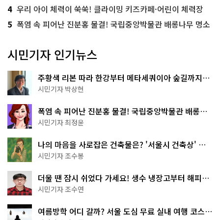
4
우리 아이 체력이 쑥쑥! 클라이밍 키즈카페·어린이 체력장
5
폭염 속 피어난 진분홍 물결! 국립중앙박물관 배롱나무 명소
시민기자 인기뉴스
주황색 리본 따라 한강부터 메타세쿼이아 숲길까지…
서울둘레길 15코스
시민기자 박상현
폭염 속 피어난 진분홍 물결! 국립중앙박물관 배롱나
무 명소
시민기자 최정윤
나의 마음을 사로잡은 건축물은? '서울시 건축상' 수
상작 공개!
시민기자 조수봉
더울 땐 잠시 쉬었다 가세요! 생수 냉장고부터 해피소
·무더위쉼터까지
시민기자 조수연
여름방학 어디 갈까? 서울 도심 무료 실내 여행 코스