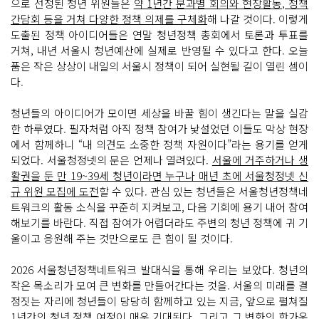
으로 선정된 청년 위원들은
약 1년간 분과별 회의와 현장활동, 정책
간담회 등을 거쳐 다양한 정책 의제를 구체화
해 나갈 것이다. 이렇게
도출된 정책 아이디어들은 연말 청년정책 총회에서 토론과 투표를
거쳐, 내년 서울시 청년예산에 실제로 반영될 수 있다고 한다. 오늘
품은 작은 상상이 내일의 서울시 정책이 되어 실현될 길이 열린 셈이
다.
청년들의 아이디어가 모이면 세상을 바꿀 힘이 생긴다는 말을 실감
한 하루였다. 필자처럼 아직 정책 참여가 낯설었던 이들도 막상 현장
에서 함께하니 “내 의견도 소중한 정책 자원이다”라는 용기를 얻게
되었다. 서울청정넷의 문은 언제나 열려있다.
서울에 거주하거나 생
활권을 둔 만 19~39세 청년이라면 누구나 매년 초에 서울청정넷 신
규 위원 모집에 도전
할 수 있다. 관심 있는 청년들은 서울청년정책네
트워크의 활동 소식을 꾸준히 지켜보고, 다음 기회에 용기 내어 참여
해보기를 바란다. 직접 참여가 어렵더라도 주변의 청년 정책에 귀 기
울이고 응원해 주는 것만으로도 큰 힘이 될 것이다.
2026 서울청년정책네트워크 발대식을 통해 우리는 보았다. 청년의
작은 목소리가 모여 큰 변화를 만들어간다는 것을. 서울의 미래를 결
정짓는 자리에 청년들이 당당히 함께하고 있는 지금, 앞으로 펼쳐질
1년간의 청년 정책 여정이 매우 기대된다. 그리고 그 변화의 한가운