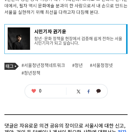
데에서, 필자 역시 문화예술 분과의 한 사람으로서 내 손으로 만드는
서울을 실현하기 위해 최선을 다하고자 다짐해 본다.
기
시민기자 권기윤
사
청년·문화 정책을 현장에서 검증해 쉽게 전하는 서울
작
시민기자가 되고 싶습니다.
성
자
프
로
기
필
태
#서울청년정책네트워크
#청년
#서울청정넷
사
그
관
#청년정책
련
태
그
좋
0
카
트
페
아
카
위
이
요
오
터
스
톡
북
댓글은 자유로운 의견 공유의 장이므로 서울시에 대한 신고,
제안, 건의 등 답변이나 개선이 필요한 사항에 대해서는
전자