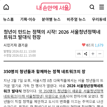
본
페
내
문
이
내
손
검
메
바
지
손
안
색
뉴
로
상
안
주
에
창
전
가
단
에
뉴스홈
기획·이슈
분야별 뉴스
비주얼 뉴스
우리동네
요
서
열
체
기
으
서
서
울
기
보
로
울
비
기
이
-
청년이 만드는 정책의 시작! 2026 서울청년정책네
스
동
서
트워크 발대식 현장
바
울
로
시
가
좋
시민기자 권기윤
0
조회
1,679
대
기
아
표
발행일
2026.02.11. 13:00
요
소
페
S
글
글
수정일
2026.02.11. 15:00
통
이
N
자
자
포
지
S
크
크
털
U
공
기
기
350명의 청년들과 함께하는 정책 네트워크의 장
R
유
크
작
L
하
게
게
복
기
변
변
지난 2월 7일 오후, 서울시청 8층 다목적홀에서는 서울 청년들의 뜨
사
경
경
거운 열기로 가득 찬 행사가 열렸다. 바로
2026 서울청년정책네트
하
하
워크 발대식
현장이다.
약 350명의 청년들이 새로운 서울청년정책
기
기
네트워크(이하 서울청정넷) 위원으로 위촉
되어 한자리에 모였다. 청
년들이 직접 정책을 제안하고 도시의 변화를 이끄는 주역으로 나선
순간으로, 필자도 한 청년으로서 이 역사적인 현장에 참석했다. 행사