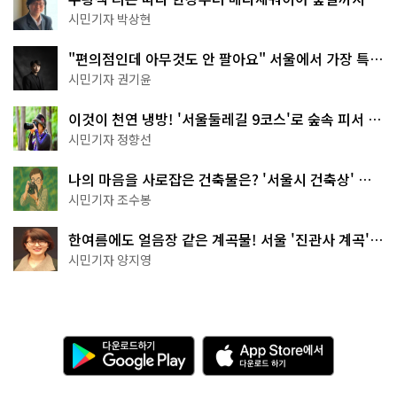
서울둘레길 15코스
시민기자 박상현
"편의점인데 아무것도 안 팔아요" 서울에서 가장 특별
한 편의점의 정체
시민기자 권기윤
이것이 천연 냉방! '서울둘레길 9코스'로 숲속 피서 떠
나볼까
시민기자 정향선
나의 마음을 사로잡은 건축물은? '서울시 건축상' 수
상작 공개!
시민기자 조수봉
한여름에도 얼음장 같은 계곡물! 서울 '진관사 계곡'이
천국이네~
시민기자 양지영
다
A
운
p
로
p
드
S