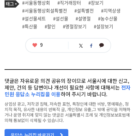
필
태
#서울동행상회
#직거래장터
#장보기
사
그
관
#서울동행상회설특별전
#설특별전
#지역상생
련
#설선물세트
#설선물
#설명절
#농수산물
태
그
#특산물
#할인
#명절장보기
#설장보기
좋
9
카
트
페
아
카
위
이
요
오
터
스
톡
북
댓글은 자유로운 의견 공유의 장이므로 서울시에 대한 신고,
제안, 건의 등 답변이나 개선이 필요한 사항에 대해서는
전자
민원 응답소 누리집을 이용
하여 주시기 바랍니다.
상업성 광고, 저작권 침해, 저속한 표현, 특정인에 대한 비방, 명예훼손, 정
치적 목적, 유사한 내용의 반복적 글, 개인정보 유출,그 밖에 공익을 저해하
거나 운영 취지에 맞지 않는 댓글은 서울특별시 조례 및 개인정보보호법에
의해 통보없이 삭제될 수 있습니다.
응답소 누리집 바로가기