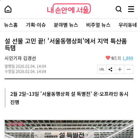
본
페
내
문
이
내
손
검
메
바
지
손
안
색
뉴
로
상
안
주
에
창
전
가
단
에
뉴스홈
기획·이슈
분야별 뉴스
비주얼 뉴스
우리동네
요
서
열
체
기
으
서
서
울
기
보
로
울
비
기
이
-
설 선물 고민 끝! '서울동행상회'에서 지역 특산품
스
동
서
득템
바
울
로
시
가
좋
시민기자 김경선
9
조회
1,899
대
기
아
표
발행일
2026.02.04. 14:04
요
소
페
S
글
글
수정일
2026.02.04. 14:04
통
이
N
자
자
포
지
S
크
크
털
U
공
기
기
R
유
크
작
2월 2일~13일 '서울동행상회 설 특별전' 온·오프라인 동시
L
하
게
게
진행
복
기
변
변
사
경
경
하
하
기
기