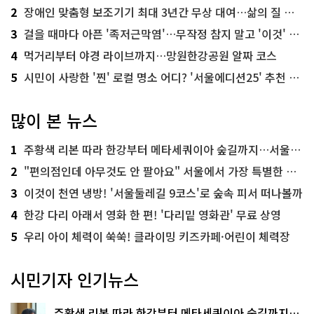
2
장애인 맞춤형 보조기기 최대 3년간 무상 대여…삶의 질 높인다
3
걸을 때마다 아픈 '족저근막염'…무작정 참지 말고 '이것' 해보세요!
4
먹거리부터 야경 라이브까지…망원한강공원 알짜 코스
5
시민이 사랑한 '찐' 로컬 명소 어디? '서울에디션25' 추천 코스
많이 본 뉴스
1
주황색 리본 따라 한강부터 메타세쿼이아 숲길까지…서울둘레길 15코스
2
"편의점인데 아무것도 안 팔아요" 서울에서 가장 특별한 편의점의 정체
3
이것이 천연 냉방! '서울둘레길 9코스'로 숲속 피서 떠나볼까
4
한강 다리 아래서 영화 한 편! '다리밑 영화관' 무료 상영
5
우리 아이 체력이 쑥쑥! 클라이밍 키즈카페·어린이 체력장
시민기자 인기뉴스
주황색 리본 따라 한강부터 메타세쿼이아 숲길까지…