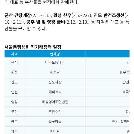
의 대표 농·수산물을 현장에서 판매한다.
군산 간장게장
(2.2.~2.3.),
횡성 한우
(2.5.~2.6.),
진도 반건조생선
(2.
10.~2.11.),
공주 밤 및 영광 굴비
(2.12.~2.13.) 등 지역별 대표 농·특
산물을 구매할 수 있다.
서울동행상회 직거래장터 일정
지역
업체명
품
군산
비응도등대가
간장
횡성
횡성맑
한우 등심
진도
진도사랑
반건조생
연천
해피트리
떡국떡,
영광
미성영어조합법인
생
무안
무안수산
김, 
공주
풀꽃마을
깐밤, 탈피밤,
파주
피터팜
송이