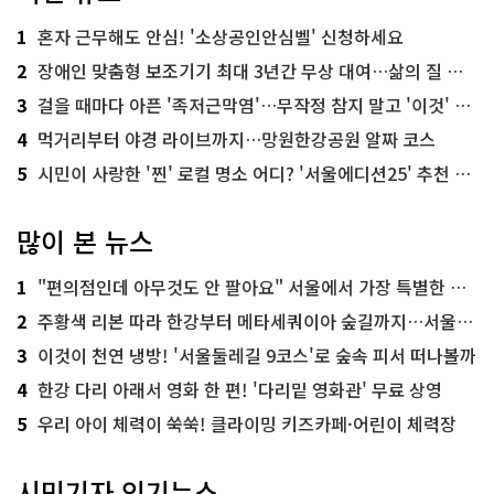
1
혼자 근무해도 안심! '소상공인안심벨' 신청하세요
2
장애인 맞춤형 보조기기 최대 3년간 무상 대여…삶의 질 높인다
3
걸을 때마다 아픈 '족저근막염'…무작정 참지 말고 '이것' 해보세요!
4
먹거리부터 야경 라이브까지…망원한강공원 알짜 코스
5
시민이 사랑한 '찐' 로컬 명소 어디? '서울에디션25' 추천 코스
많이 본 뉴스
1
"편의점인데 아무것도 안 팔아요" 서울에서 가장 특별한 편의점의 정체
2
주황색 리본 따라 한강부터 메타세쿼이아 숲길까지…서울둘레길 15코스
3
이것이 천연 냉방! '서울둘레길 9코스'로 숲속 피서 떠나볼까
4
한강 다리 아래서 영화 한 편! '다리밑 영화관' 무료 상영
5
우리 아이 체력이 쑥쑥! 클라이밍 키즈카페·어린이 체력장
시민기자 인기뉴스