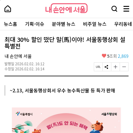
본
페
내
문
이
내
손
검
메
바
지
손
안
색
뉴
로
상
안
주
에
창
전
가
단
에
뉴스홈
기획·이슈
분야별 뉴스
비주얼 뉴스
우리동네
요
서
열
체
기
으
서
서
울
기
보
로
울
비
기
이
-
최대 30% 할인 떴단 말(馬)이야! 서울동행상회 설
스
동
서
특별전
바
울
로
시
가
좋
내 손안에 서울
5
조회
2,869
대
기
아
표
발행일
2026.02.02. 16:12
요
소
페
S
글
글
수정일
2026.02.02. 16:14
통
이
N
자
자
포
지
S
크
크
털
U
공
기
기
R
유
크
작
~2.13, 서울동행상회서 우수 농수특산물 등 특가 판매
L
하
게
게
복
기
변
변
사
경
경
하
하
기
기