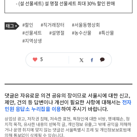
- (설 선물세트) 설 명절 선물세트 최대 30% 할인 판매
기
태
#할인
#직거래장터
#서울동행상회
사
그
관
#선물세트
#설명절
#농수산물
#특산물
련
#지역상생
태
그
좋
5
카
트
페
아
카
위
이
요
오
터
스
톡
북
댓글은 자유로운 의견 공유의 장이므로 서울시에 대한 신고,
제안, 건의 등 답변이나 개선이 필요한 사항에 대해서는
전자
민원 응답소 누리집을 이용
하여 주시기 바랍니다.
상업성 광고, 저작권 침해, 저속한 표현, 특정인에 대한 비방, 명예훼손, 정
치적 목적, 유사한 내용의 반복적 글, 개인정보 유출,그 밖에 공익을 저해하
거나 운영 취지에 맞지 않는 댓글은 서울특별시 조례 및 개인정보보호법에
의해 통보없이 삭제될 수 있습니다.