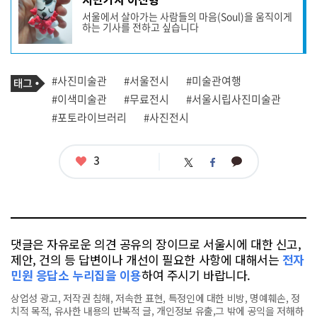
사
서울에서 살아가는 사람들의 마음(Soul)을 움직이게
작
하는 기사를 전하고 싶습니다
성
자
프
로
기
필
태
#사진미술관
#서울전시
#미술관여행
사
그
관
#이색미술관
#무료전시
#서울시립사진미술관
련
#포토라이브러리
#사진전시
태
그
좋
3
카
트
페
아
카
위
이
요
오
터
스
톡
북
댓글은 자유로운 의견 공유의 장이므로 서울시에 대한 신고,
제안, 건의 등 답변이나 개선이 필요한 사항에 대해서는
전자
민원 응답소 누리집을 이용
하여 주시기 바랍니다.
상업성 광고, 저작권 침해, 저속한 표현, 특정인에 대한 비방, 명예훼손, 정
치적 목적, 유사한 내용의 반복적 글, 개인정보 유출,그 밖에 공익을 저해하