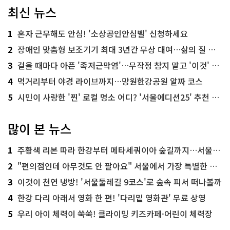
최신 뉴스
1
혼자 근무해도 안심! '소상공인안심벨' 신청하세요
2
장애인 맞춤형 보조기기 최대 3년간 무상 대여…삶의 질 높인다
3
걸을 때마다 아픈 '족저근막염'…무작정 참지 말고 '이것' 해보세요!
4
먹거리부터 야경 라이브까지…망원한강공원 알짜 코스
5
시민이 사랑한 '찐' 로컬 명소 어디? '서울에디션25' 추천 코스
많이 본 뉴스
1
주황색 리본 따라 한강부터 메타세쿼이아 숲길까지…서울둘레길 15코스
2
"편의점인데 아무것도 안 팔아요" 서울에서 가장 특별한 편의점의 정체
3
이것이 천연 냉방! '서울둘레길 9코스'로 숲속 피서 떠나볼까
4
한강 다리 아래서 영화 한 편! '다리밑 영화관' 무료 상영
5
우리 아이 체력이 쑥쑥! 클라이밍 키즈카페·어린이 체력장