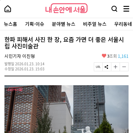
본
페
내
문
이
내
손
검
메
바
지
손
안
색
뉴
로
상
안
주
에
창
전
가
단
에
뉴스홈
기획·이슈
분야별 뉴스
비주얼 뉴스
우리동네
요
서
열
체
기
으
서
서
울
기
보
로
울
비
기
이
-
한파 피해서 사진 한 장, 요즘 가면 더 좋은 서울시
스
동
서
립 사진미술관
바
울
로
시
가
좋
시민기자 이진형
3
조회
1,161
대
기
아
표
발행일
2026.01.23. 10:14
요
소
페
S
글
글
수정일
2026.01.23. 15:03
통
이
N
자
자
포
지
S
크
크
털
U
공
기
기
R
유
크
작
L
하
게
게
복
기
변
변
사
경
경
하
하
기
기