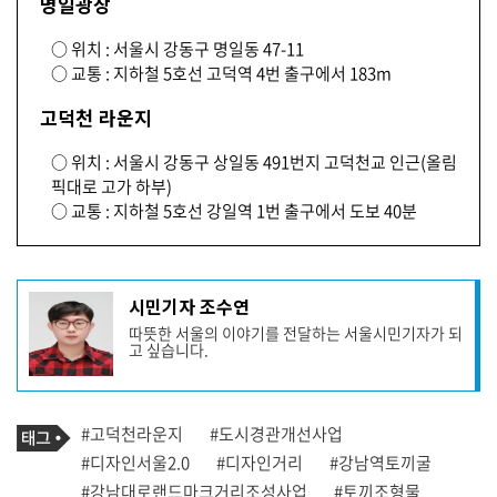
명일광장
○ 위치 : 서울시 강동구 명일동 47-11
○ 교통 : 지하철 5호선 고덕역 4번 출구에서 183m
고덕천 라운지
○ 위치 : 서울시 강동구 상일동 491번지 고덕천교 인근(올림
픽대로 고가 하부)
○ 교통 : 지하철 5호선 강일역 1번 출구에서 도보 40분
기
시민기자 조수연
사
따뜻한 서울의 이야기를 전달하는 서울시민기자가 되
작
고 싶습니다.
성
자
프
로
기
필
태
#고덕천라운지
#도시경관개선사업
사
그
관
#디자인서울2.0
#디자인거리
#강남역토끼굴
련
#강남대로랜드마크거리조성사업
#토끼조형물