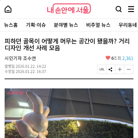
본
페
내
문
이
내
손
검
메
바
지
손
안
색
뉴
로
상
안
주
에
창
전
가
단
에
뉴스홈
기획·이슈
분야별 뉴스
비주얼 뉴스
우리동네
요
서
열
체
기
으
서
서
울
기
보
로
울
비
기
이
-
피하던 골목이 어떻게 머무는 공간이 됐을까? 거리
스
동
서
디자인 개선 사례 모음
바
울
로
시
가
좋
시민기자 조수연
6
조회
2,361
대
기
아
표
발행일
2026.01.22. 14:22
요
소
페
S
글
글
수정일
2026.01.22. 16:37
통
이
N
자
자
포
지
S
크
크
털
U
공
기
기
R
유
크
작
L
하
게
게
복
기
변
변
사
경
경
하
하
기
기