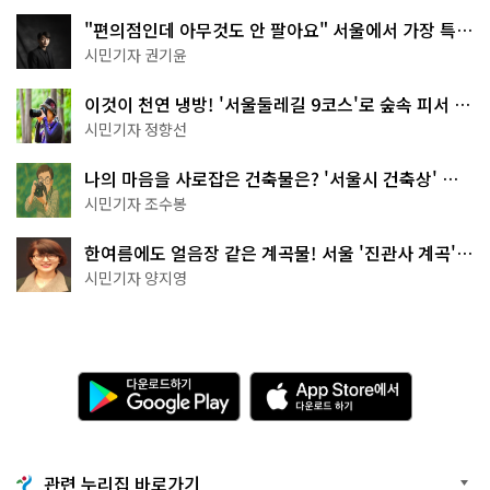
"편의점인데 아무것도 안 팔아요" 서울에서 가장 특별
한 편의점의 정체
시민기자 권기윤
이것이 천연 냉방! '서울둘레길 9코스'로 숲속 피서 떠
나볼까
시민기자 정향선
나의 마음을 사로잡은 건축물은? '서울시 건축상' 수
상작 공개!
시민기자 조수봉
한여름에도 얼음장 같은 계곡물! 서울 '진관사 계곡'이
천국이네~
시민기자 양지영
다
A
운
p
로
p
드
S
하
t
기
o
관련 누리집 바로가기