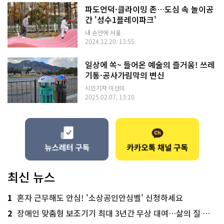
파도언덕·클라이밍 존…도심 속 놀이공
간 '성수1플레이파크'
내 손안에 서울
2024.12.20. 13:55
일상에 쏙~ 들어온 예술의 즐거움! 쓰레
기통·공사가림막의 변신
시민기자 이선미
2025.02.07. 13:10
최신 뉴스
1
혼자 근무해도 안심! '소상공인안심벨' 신청하세요
2
장애인 맞춤형 보조기기 최대 3년간 무상 대여…삶의 질 높인다