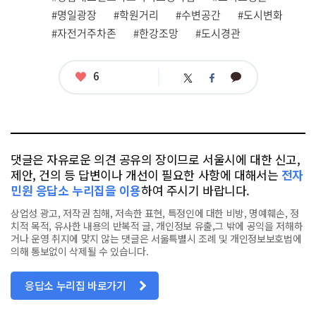
태
그
#명일광장
#학원거리
#수변공간
#도시변화
#자전거주차존
#한강조망
#도시경관
좋
6
카
트
페
아
카
위
이
요
오
터
스
톡
북
댓글은 자유로운 의견 공유의 장이므로 서울시에 대한 신고,
제안, 건의 등 답변이나 개선이 필요한 사항에 대해서는
전자
민원 응답소 누리집을 이용
하여 주시기 바랍니다.
상업성 광고, 저작권 침해, 저속한 표현, 특정인에 대한 비방, 명예훼손, 정
치적 목적, 유사한 내용의 반복적 글, 개인정보 유출,그 밖에 공익을 저해하
거나 운영 취지에 맞지 않는 댓글은 서울특별시 조례 및 개인정보보호법에
의해 통보없이 삭제될 수 있습니다.
응답소 누리집 바로가기