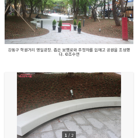
강동구 학원거리 명일광장. 좁은 보행로와 주정차를 없애고 공원을 조성했
다. ©조수연
1
/
2