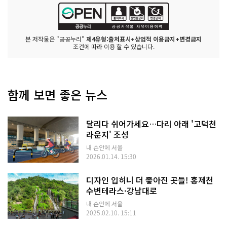
본 저작물은 "공공누리"
제4유형:출처표시+상업적 이용금지+변경금지
조건에 따라 이용 할 수 있습니다.
함께 보면 좋은 뉴스
달리다 쉬어가세요…다리 아래 '고덕천
라운지' 조성
내 손안에 서울
2026.01.14. 15:30
디자인 입히니 더 좋아진 곳들! 홍제천
수변테라스·강남대로
내 손안에 서울
2025.02.10. 15:11