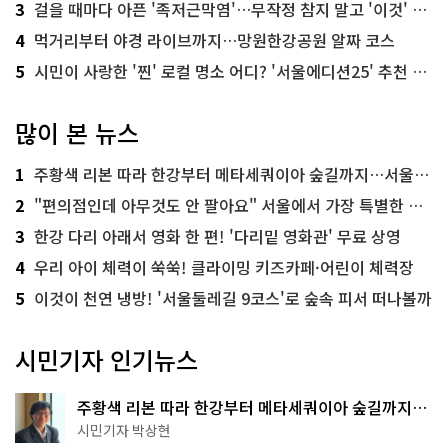
3
걸을 때마다 아픈 '족저근막염'…무작정 참지 말고 '이것' 해보세요!
4
먹거리부터 야경 라이브까지…망원한강공원 알짜 코스
5
시민이 사랑한 '찐' 로컬 명소 어디? '서울에디션25' 추천 코스
많이 본 뉴스
1
주황색 리본 따라 한강부터 메타세쿼이아 숲길까지…서울둘레길 15코스
2
"편의점인데 아무것도 안 팔아요" 서울에서 가장 특별한 편의점의 정체
3
한강 다리 아래서 영화 한 편! '다리밑 영화관' 무료 상영
4
우리 아이 체력이 쑥쑥! 클라이밍 키즈카페·어린이 체력장
5
이것이 천연 냉방! '서울둘레길 9코스'로 숲속 피서 떠나볼까
시민기자 인기뉴스
주황색 리본 따라 한강부터 메타세쿼이아 숲길까지…
서울둘레길 15코스
시민기자 박상현