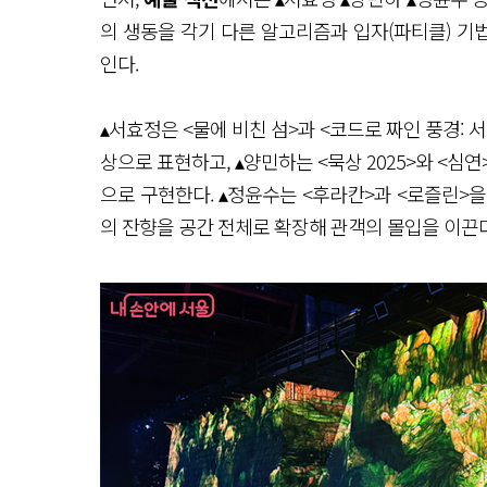
의 생동을 각기 다른 알고리즘과 입자(파티클) 
인다.
▴서효정은 <물에 비친 섬>과 <코드로 짜인 풍경:
상으로 표현하고, ▴양민하는 <묵상 2025>와 <심
으로 구현한다. ▴정윤수는 <후라칸>과 <로즐린>
의 잔향을 공간 전체로 확장해 관객의 몰입을 이끈다