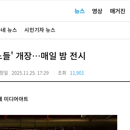
주
뉴스
영상
매거진
요
서
비
스
바
네 뉴스
시민기자 뉴스
로
가
기"
노들' 개장…매일 밤 전시
정일
2025.11.25. 17:29
조회
11,901
부에 미디어아트