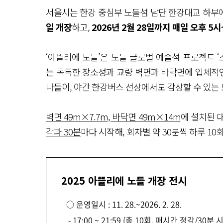
서울시는 한강 중심부 노들섬 남단 한강대교 하부
일 개장
하고,
2026년 2월 28일까지 매일 오후 5
‘아뜰리에 노들’은 노들 글로벌 예술섬 프로젝트 ‘소
는 독특한 장소성과 교량 벽면과 바닥면에 입체적
나들이, 야간 한강버스 선상에서도 감상할 수 있는
벽면 49m×7.7m, 바닥면 49m×14m
에 설치된 
각과 30분
마다 시작해, 회차별 약 30분씩 하루 10
2025 아뜰리에 노들 개장 전시
○ 운영일시 : 11. 28.~2026. 2. 28.
- 17:00 ~ 21:59 (총 10회, 매시간 정각/30분 