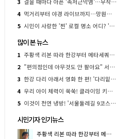
3
걸을 때마다 아픈 '족저근막염'…무작정 참지 말고 '이것' 해보세요!
4
먹거리부터 야경 라이브까지…망원한강공원 알짜 코스
5
시민이 사랑한 '찐' 로컬 명소 어디? '서울에디션25' 추천 코스
많이 본 뉴스
1
주황색 리본 따라 한강부터 메타세쿼이아 숲길까지…서울둘레길 15코스
2
"편의점인데 아무것도 안 팔아요" 서울에서 가장 특별한 편의점의 정체
3
한강 다리 아래서 영화 한 편! '다리밑 영화관' 무료 상영
4
우리 아이 체력이 쑥쑥! 클라이밍 키즈카페·어린이 체력장
5
이것이 천연 냉방! '서울둘레길 9코스'로 숲속 피서 떠나볼까
시민기자 인기뉴스
주황색 리본 따라 한강부터 메타세쿼이아 숲길까지…서울둘레길 15코스