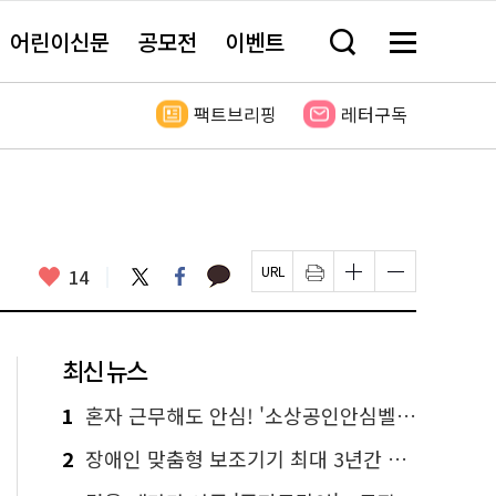
어린이신문
공모전
이벤트
검
메
색
뉴
창
전
열
체
팩트브리핑
레터구독
기
보
기
카
좋
트
페
14
페
인
글
글
카
위
이
아
이
쇄
자
자
오
터
스
요
지
하
크
크
톡
북
U
기
기
기
R
새
크
작
L
창
게
게
최신 뉴스
복
열
변
변
사
림
경
경
하
하
1
혼자 근무해도 안심! '소상공인안심벨' 신청하세요
기
기
2
장애인 맞춤형 보조기기 최대 3년간 무상 대여…삶의 질 높인다