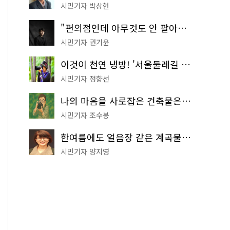
시민기자 박상현
"편의점인데 아무것도 안 팔아요" 서울에서 가장 특별한 편의점의 정체
시민기자 권기윤
이것이 천연 냉방! '서울둘레길 9코스'로 숲속 피서 떠나볼까
시민기자 정향선
나의 마음을 사로잡은 건축물은? '서울시 건축상' 수상작 공개!
시민기자 조수봉
한여름에도 얼음장 같은 계곡물! 서울 '진관사 계곡'이 천국이네~
시민기자 양지영