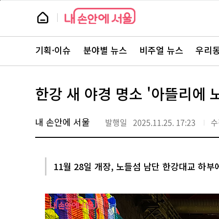
본
페
문
이
뉴
바
지
스
로
상
룸
가
단
뉴
기
으
스
로
기획·이슈
분야별 뉴스
비주얼 뉴스
우리동
주
이
요
동
서
비
스
한강 새 야경 명소 '아뜰리에 
바
로
가
기
내 손안에 서울
발행일
2025.11.25. 17:23
수
11월 28일 개장, 노들섬 남단 한강대교 하