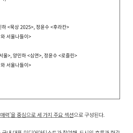
민하 <묵상 2025>, 정윤수 <후라칸>
해치와 서울나들이>
: 서울>, 양민하 <심연>, 정윤수 <로즐린>
해치와 서울나들이>
’, ‘매력’을 중심으로 세 가지 주요 섹션
으로 구성된다.
등 국내 대표 미디어아티스트가 참여해, 도시의 흐름과 한강