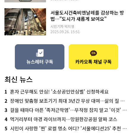
서울도시건축비엔날레를 감상하는 방
법…"도시가 새롭게 보여요"
시민기자 박지영
2025.09.26. 15:51
최신 뉴스
1
혼자 근무해도 안심! '소상공인안심벨' 신청하세요
2
장애인 맞춤형 보조기기 최대 3년간 무상 대여…삶의 질 높인다
3
걸을 때마다 아픈 '족저근막염'…무작정 참지 말고 '이것' 해보세요!
4
먹거리부터 야경 라이브까지…망원한강공원 알짜 코스
5
시민이 사랑한 '찐' 로컬 명소 어디? '서울에디션25' 추천 코스