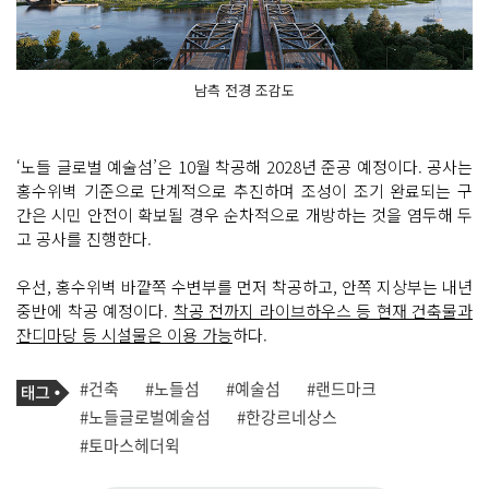
남측 전경 조감도
‘노들 글로벌 예술섬’은 10월 착공해 2028년 준공 예정이다. 공사는
홍수위벽 기준으로 단계적으로 추진하며 조성이 조기 완료되는 구
간은 시민 안전이 확보될 경우 순차적으로 개방하는 것을 염두해 두
고 공사를 진행한다.
우선, 홍수위벽 바깥쪽 수변부를 먼저 착공하고, 안쪽 지상부는 내년
중반에 착공 예정이다.
착공 전까지 라이브하우스 등 현재 건축물과
잔디마당 등 시설물은 이용 가능
하다.
기
태
#건축
#노들섬
#예술섬
#랜드마크
사
그
관
#노들글로벌예술섬
#한강르네상스
련
#토마스헤더윅
태
그