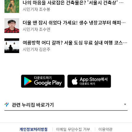
나의 마음을 사로잡은 건축물은? '서울시 건축상' 수
상작 공개!
시민기자 조수봉
더울 땐 잠시 쉬었다 가세요! 생수 냉장고부터 해피소
·무더위쉼터까지
시민기자 조수연
여름방학 어디 갈까? 서울 도심 무료 실내 여행 코스
추천
시민기자 김은주
다
A
운
p
로
p
드
S
하
t
기
o
관련 누리집 바로가기
G
r
o
e
o
에
g
서
l
다
개인정보처리방침
이메일 무단수집 거부
이용약관
e
운