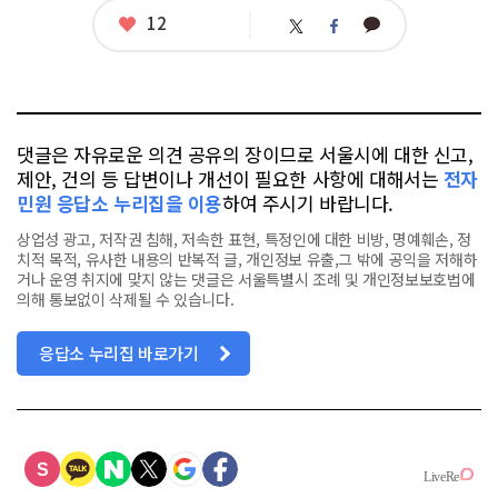
좋
12
카
트
페
아
카
위
이
요
오
터
스
톡
북
댓글은 자유로운 의견 공유의 장이므로 서울시에 대한 신고,
제안, 건의 등 답변이나 개선이 필요한 사항에 대해서는
전자
민원 응답소 누리집을 이용
하여 주시기 바랍니다.
상업성 광고, 저작권 침해, 저속한 표현, 특정인에 대한 비방, 명예훼손, 정
치적 목적, 유사한 내용의 반복적 글, 개인정보 유출,그 밖에 공익을 저해하
거나 운영 취지에 맞지 않는 댓글은 서울특별시 조례 및 개인정보보호법에
의해 통보없이 삭제될 수 있습니다.
응답소 누리집 바로가기