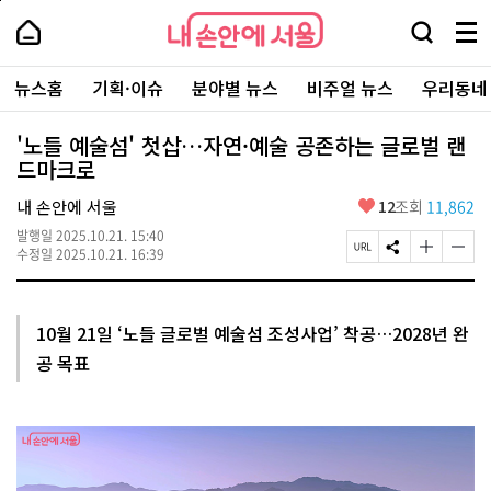
본
페
내
문
이
내
손
검
메
바
지
손
안
색
뉴
로
상
안
주
에
창
전
가
단
에
뉴스홈
기획·이슈
분야별 뉴스
비주얼 뉴스
우리동네
요
서
열
체
기
으
서
서
울
기
보
로
울
비
기
이
-
'노들 예술섬' 첫삽…자연·예술 공존하는 글로벌 랜
스
동
서
드마크로
바
울
로
시
가
좋
내 손안에 서울
12
조회
11,862
대
기
아
표
발행일
2025.10.21. 15:40
요
소
페
S
글
글
수정일
2025.10.21. 16:39
통
이
N
자
자
포
지
S
크
크
털
U
공
기
기
R
유
크
작
10월 21일 ‘노들 글로벌 예술섬 조성사업’ 착공…2028년 완
L
하
게
게
공 목표
복
기
변
변
사
경
경
하
하
기
기