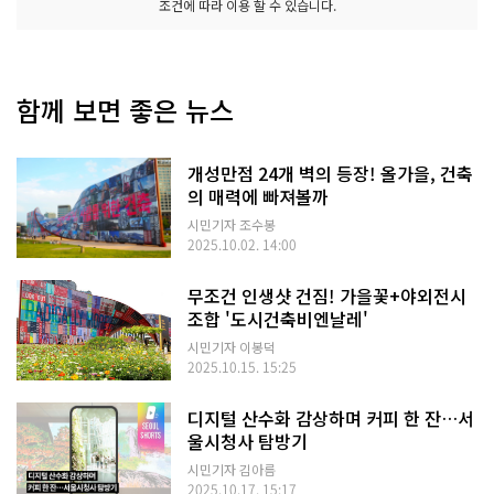
조건에 따라 이용 할 수 있습니다.
함께 보면 좋은 뉴스
개성만점 24개 벽의 등장! 올가을, 건축
의 매력에 빠져볼까
시민기자 조수봉
2025.10.02. 14:00
무조건 인생샷 건짐! 가을꽃+야외전시
조합 '도시건축비엔날레'
시민기자 이봉덕
2025.10.15. 15:25
디지털 산수화 감상하며 커피 한 잔…서
울시청사 탐방기
시민기자 김아름
2025.10.17. 15:17