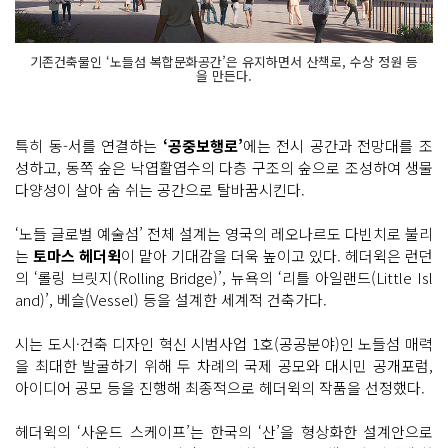
기존건축물인 ‘노들섬 복합문화공간’은 유지하면서 산책로, 수상 정원 등
을 만든다.
특히 동-서를 연결하는
‘공중보행로’
에는 전시 공간과 전망대를 조
성하고, 동쪽 숲은 낙엽활엽수의 다층 구조의 숲으로 조성하여 생물
다양성이 살아 숨 쉬는 공간으로 탈바꿈시킨다.
‘노들 글로벌 예술섬’ 전체 설계는 영국의 레오나르도 다빈치로 불리
는
토마스 헤더윅
이 맡아 기대감을 더욱 높이고 있다. 헤더윅은 런던
의 ‘롤링 브릿지(Rolling Bridge)’, 뉴욕의 ‘리틀 아일랜드(Little Isl
and)’, 베슬(Vessel) 등을 설계한 세계적 건축가다.
시는 도시·건축 디자인 혁신 시범사업 1호(공공분야)인 노들섬 매력
을 최대한 발굴하기 위해 두 차례의 국제 공모와 대시민 공개포럼,
아이디어 공모 등을 진행해 최종적으로 헤더윅의 작품을 선정했다.
헤더윅의 ‘사운드 스케이프’는 한국의 ‘산’을 형상화한 설계안으로