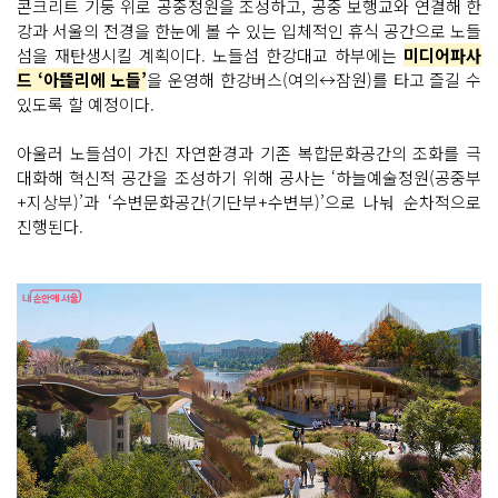
콘크리트 기둥 위로 공중정원을 조성하고, 공중 보행교와 연결해 한
강과 서울의 전경을 한눈에 볼 수 있는 입체적인 휴식 공간으로 노들
섬을 재탄생시킬 계획이다. 노들섬 한강대교 하부에는
미디어파사
드 ‘아뜰리에 노들’
을 운영해 한강버스(여의↔잠원)를 타고 즐길 수
있도록 할 예정이다.
아울러 노들섬이 가진 자연환경과 기존 복합문화공간의 조화를 극
대화해 혁신적 공간을 조성하기 위해 공사는 ‘하늘예술정원(공중부
+지상부)’과 ‘수변문화공간(기단부+수변부)’으로 나눠 순차적으로
진행된다.