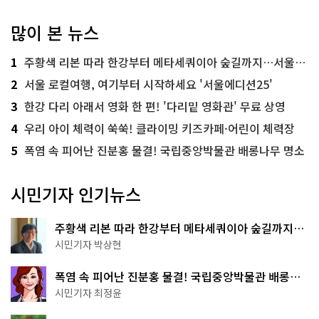
많이 본 뉴스
1
주황색 리본 따라 한강부터 메타세쿼이아 숲길까지…서울둘레길 15코스
2
서울 로컬여행, 여기부터 시작하세요 '서울에디션25'
3
한강 다리 아래서 영화 한 편! '다리밑 영화관' 무료 상영
4
우리 아이 체력이 쑥쑥! 클라이밍 키즈카페·어린이 체력장
5
폭염 속 피어난 진분홍 물결! 국립중앙박물관 배롱나무 명소
시민기자 인기뉴스
주황색 리본 따라 한강부터 메타세쿼이아 숲길까지…
서울둘레길 15코스
시민기자 박상현
폭염 속 피어난 진분홍 물결! 국립중앙박물관 배롱나
무 명소
시민기자 최정윤