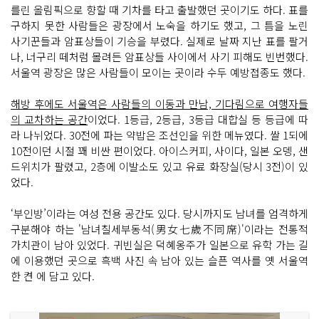
를린 올림픽으로 향할 때 기차를 타고 출발했던 곳이기도 하다. 표를
구하지 못한 사람들은 광장에서 노숙을 하기도 했고, 그 틈을 노린
사기꾼들과 암표상들이 기승을 부렸다. 실제로 날짜 지난 표를 팔거
나, 너구리 떼처럼 몰려든 암표상들 사이에서 사기 피해도 빈번했다.
서울역 광장은 많은 사람들이 모이는 곳이라 수두 예방접종도 했다.
해방 후에도 서울역은 사람들의 이동과 만남, 기다림으로 여행자들
의 교차하는 공간
이었다. 1등급, 2등급, 3등급 대합실 등 등급에 따
라 나뉘었다. 30전에 파는 약밥은 조선인을 위한 메뉴였다. 쌀 1되에
10전이던 시절 꽤 비싼 편이었다. 아이스커피, 사이다, 일본 오뎅, 샌
드위치가 팔렸고, 2층에 이발소도 있고 유료 화장실(당시 3전)이 있
었다.
‘부인방’이라는 여성 전용 공간도 있다. 당시까지도 남녀를 엄격하게
구분해야 하는 '남녀칠세부동석(男女七歲不同席)'이라는 전통적
가치관이 남아 있었다. 귀빈실은 덕혜옹주가 일본으로 유학 가는 길
에 이용했던 곳으로 흑백 사진 속 남아 있는 슬픈 역사를 옛 서울역
한 켠 에 담고 있다.