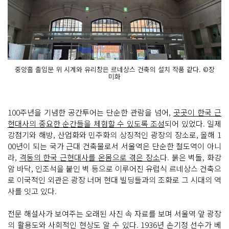
중앙홀 출입문 위 시계와 유리창은 르네상스 건축의 설치 작품 같다. ©장
미화
100주년을 기념한 공간투어는 단순한 관람을 넘어,
곳곳이 한국 근
현대사의 중요한 순간들을 체험할 수 있도록 조성
되어 있었다. 일제
강점기와 해방, 산업화와 민주화의 상징적인 광장의 장소로, 올해 1
00년이 되는 국가 근대 건축물로서 서울역은 단순한 철도역이 아니
라,
격동의 한국 근현대사를 온몸으로 겪은 장소
다. 붉은 벽돌, 화강
암 바닥, 인조석을 붙인 벽 등으로 이루어진 유럽식 르네상스 건축으
로 이국적인 외관은 광장 너머 현대 빌딩들과의 조화로 그 시대의 역
사를 잇고 있다.
전문 해설사가 보여주는 오래된 사진 속 자료를 보며 서울역 앞 광장
의 활용도와 사회적인 현상도 알 수 있다. 1936년 손기정 선수가 베