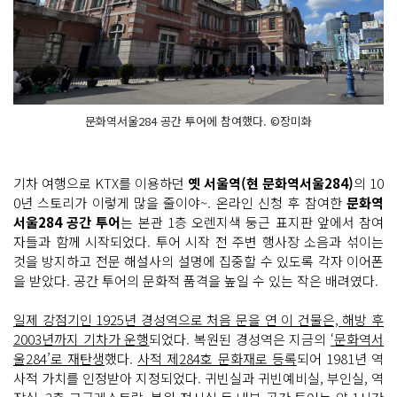
문화역서울284 공간 투어에 참여했다. ©장미화
기차 여행으로 KTX를 이용하던
옛 서울역(현 문화역서울284)
의 10
0년 스토리가 이렇게 많을 줄이야~. 온라인 신청 후 참여한
문화역
서울284 공간 투어
는 본관 1층 오렌지색 둥근 표지판 앞에서 참여
자들과 함께 시작되었다. 투어 시작 전 주변 행사장 소음과 섞이는
것을 방지하고 전문 해설사의 설명에 집중할 수 있도록 각자 이어폰
을 받았다. 공간 투어의 문화적 품격을 높일 수 있는 작은 배려였다.
일제 강점기인 1925년 경성역으로 처음 문을 연 이 건물은, 해방 후
2003년까지 기차가 운행
되었다. 복원된 경성역은 지금의
‘문화역서
울284’로 재탄생
했다.
사적 제284호 문화재로 등록
되어 1981년 역
사적 가치를 인정받아 지정되었다. 귀빈실과 귀빈예비실, 부인실, 역