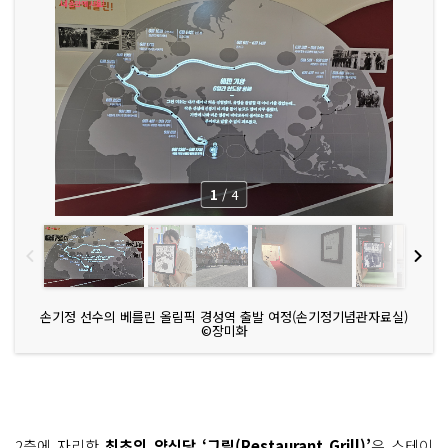
1
/
4
손기정 선수의 베를린 올림픽 경성역 출발 여정(손기정기념관자료실)
©장미화
2층에 자리한
최초의 양식당 ‘그릴(Restaurant Grill)’
은 스테이