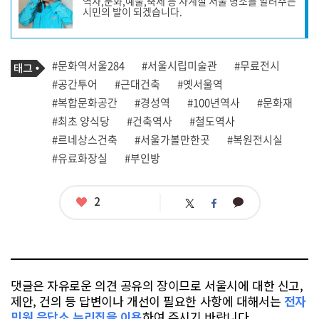
역사,문화,예술,축제 등 사계절 서울 명소를 알려주는
작
시민의 발이 되겠습니다.
성
자
프
로
기
필
태
#문화역서울284
#서울시립미술관
#무료전시
사
그
관
#공간투어
#근대건축
#옛서울역
련
#복합문화공간
#경성역
#100년역사
#문화재
태
그
#최초 양식당
#건축역사
#철도역사
#르네상스건축
#서울가볼만한곳
#복원전시실
#유료화장실
#부인방
좋
2
카
트
페
아
카
위
이
요
오
터
스
톡
북
댓글은 자유로운 의견 공유의 장이므로 서울시에 대한 신고,
제안, 건의 등 답변이나 개선이 필요한 사항에 대해서는
전자
민원 응답소 누리집을 이용
하여 주시기 바랍니다.