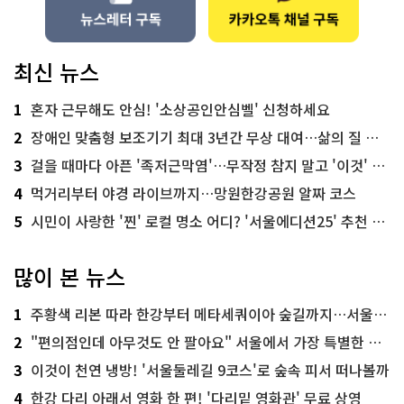
최신 뉴스
1
혼자 근무해도 안심! '소상공인안심벨' 신청하세요
2
장애인 맞춤형 보조기기 최대 3년간 무상 대여…삶의 질 높인다
3
걸을 때마다 아픈 '족저근막염'…무작정 참지 말고 '이것' 해보세요!
4
먹거리부터 야경 라이브까지…망원한강공원 알짜 코스
5
시민이 사랑한 '찐' 로컬 명소 어디? '서울에디션25' 추천 코스
많이 본 뉴스
1
주황색 리본 따라 한강부터 메타세쿼이아 숲길까지…서울둘레길 15코스
2
"편의점인데 아무것도 안 팔아요" 서울에서 가장 특별한 편의점의 정체
3
이것이 천연 냉방! '서울둘레길 9코스'로 숲속 피서 떠나볼까
4
한강 다리 아래서 영화 한 편! '다리밑 영화관' 무료 상영