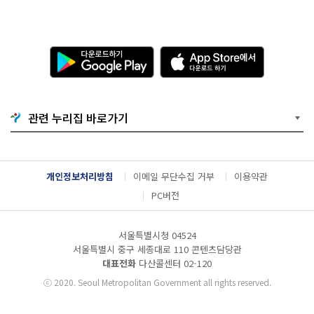
다
A
운
p
로
p
드
S
하
t
기
o
관련 누리집 바로가기
G
r
o
e
o
에
g
서
l
다
개인정보처리방침
이메일 무단수집 거부
이용약관
e
운
P
로
PC버전
l
드
a
하
y
기
서울특별시청 04524
서울특별시 중구 세종대로 110 콘텐츠담당관
대표전화
다산콜센터
02-120
ⓒ
2020. Seoul Metropolitan Government all rights reserved.