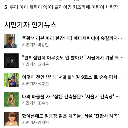
5
우리 아이 체력이 쑥쑥! 클라이밍 키즈카페·어린이 체력장
시민기자 인기뉴스
주황색 리본 따라 한강부터 메타세쿼이아 숲길까지…
서울둘레길 15코스
시민기자 박상현
"편의점인데 아무것도 안 팔아요" 서울에서 가장 특별
한 편의점의 정체
시민기자 권기윤
이것이 천연 냉방! '서울둘레길 9코스'로 숲속 피서 떠
나볼까
시민기자 정향선
나의 마음을 사로잡은 건축물은? '서울시 건축상' 수
상작 공개!
시민기자 조수봉
한여름에도 얼음장 같은 계곡물! 서울 '진관사 계곡'이
천국이네~
시민기자 양지영