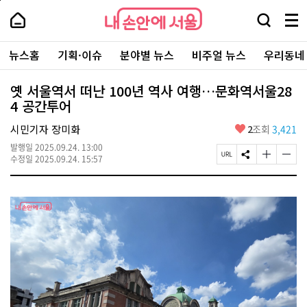
본
페
내
문
이
내
손
검
메
바
지
손
안
색
뉴
로
상
안
주
에
창
전
가
단
에
뉴스홈
기획·이슈
분야별 뉴스
비주얼 뉴스
우리동네
요
서
열
체
기
으
서
서
울
기
보
로
울
비
기
이
-
옛 서울역서 떠난 100년 역사 여행…문화역서울28
스
동
서
4 공간투어
바
울
로
시
가
좋
시민기자 장미화
2
조회
3,421
대
기
아
표
발행일
2025.09.24. 13:00
요
소
페
S
글
글
수정일
2025.09.24. 15:57
통
이
N
자
자
포
지
S
크
크
털
U
공
기
기
R
유
크
작
L
하
게
게
복
기
변
변
사
경
경
하
하
기
기