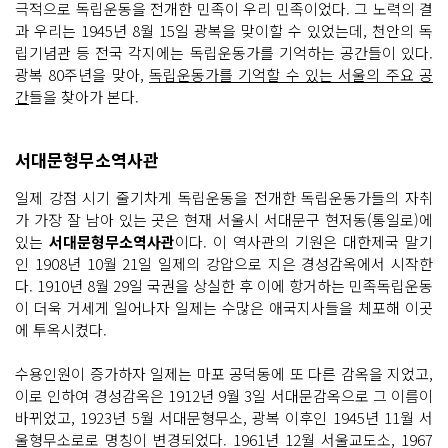
극적으로 독립운동을 전개한 민족이 우리 민족이었다. 그 노력의 결
과 우리는 1945년 8월 15일 광복을 맞이할 수 있었는데, 천안의 독
립기념관 등 전국 각지에는 독립운동가를 기억하는 공간들이 있다.
광복 80주년을 맞아,
독립운동가를 기억할 수 있는 서울의 주요 공
간
들을 찾아가 본다.
서대문형무소역사관
일제 강점 시기 줄기차게 독립운동을 전개한 독립운동가들의 자취
가 가장 잘 남아 있는 곳은 현재 서울시 서대문구 현저동(통일로)에
있는
서대문형무소역사관
이다. 이 역사관의 기원은 대한제국 말기
인 1908년 10월 21일 일제의 강압으로 지은 경성감옥에서 시작한
다. 1910년 8월 29일 국권을 상실한 후 이에 항거하는 민족독립운동
이 더욱 거세게 일어나자 일제는 수많은 애국지사들을 체포해 이곳
에 투옥시켰다.
수용인원이 증가하자 일제는 마포 공덕동에 또 다른 감옥을 지었고,
이로 인하여 경성감옥은 1912년 9월 3일 서대문감옥으로 그 이름이
바뀌었고, 1923년 5월 서대문형무소, 광복 이후인 1945년 11월 서
울형무소로로 명칭이 변경되었다. 1961년 12월 서울교도소, 1967