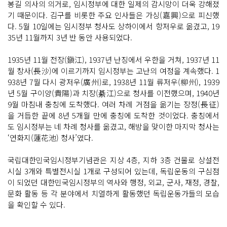
봉길 의사의 의거로, 임시정부에 대한 일제의 감시망이 더욱 강해졌
기 때문이다. 김구를 비롯한 주요 인사들은 가싱(嘉興)으로 피신했
다. 5월 10일에는 임시정부 청사도 상하이에서 항저우로 옮겼고, 19
35년 11월까지 3년 반 동안 사용되었다.
1935년 11월 전장(鎭江), 1937년 난징에서 우한을 거쳐, 1937년 11
월 창사(長沙)에 이르기까지 임시정부는 고난의 여정을 계속했다. 1
938년 7월 다시 광저우(廣州)로, 1938년 11월 류저우(柳州), 1939
년 5월 구이양(貴陽)과 치장(綦江)으로 청사를 이전했으며, 1940년
9월 마침내 충칭에 도착했다. 여러 차례 거점을 옮기는 장정(長征)
을 거듭한 끝에 8년 5개월 만에 충칭에 도착한 것이었다. 충칭에서
도 임시정부는 네 차례 청사를 옮겼고, 해방을 맞이한 마지막 청사는
‘연화지(蓮花池) 청사’였다.
국립대한민국임시정부기념관은 지상 4층, 지하 3층 건물로 상설전
시실 3개와 특별전시실 1개로 구성되어 있는데, 독립운동의 구심점
이 되었던 대한민국임시정부의 역사와 행정, 외교, 군사, 재정, 경찰,
문화 활동 등 각 분야에서 치열하게 활동했던 독립운동가들의 모습
을 확인할 수 있다.