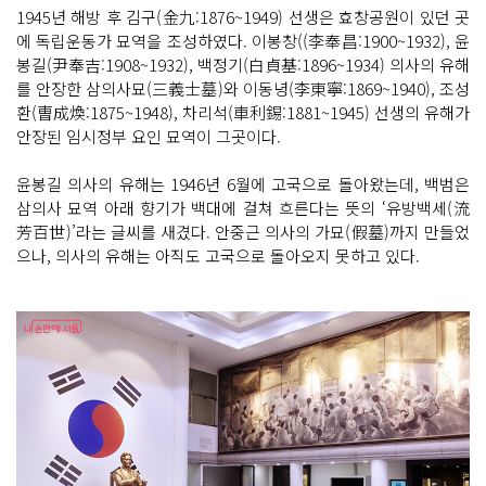
1945년 해방 후 김구(金九:1876~1949) 선생은 효창공원이 있던 곳
에 독립운동가 묘역을 조성하였다. 이봉창((李奉昌:1900~1932), 윤
봉길(尹奉吉:1908~1932), 백정기(白貞基:1896~1934) 의사의 유해
를 안장한 삼의사묘(三義士墓)와 이동녕(李東寧:1869~1940), 조성
환(曺成煥:1875~1948), 차리석(車利錫:1881~1945) 선생의 유해가
안장된 임시정부 요인 묘역이 그곳이다.
윤봉길 의사의 유해는 1946년 6월에 고국으로 돌아왔는데, 백범은
삼의사 묘역 아래 향기가 백대에 걸쳐 흐른다는 뜻의 ‘유방백세(流
芳百世)’라는 글씨를 새겼다. 안중근 의사의 가묘(假墓)까지 만들었
으나, 의사의 유해는 아직도 고국으로 돌아오지 못하고 있다.