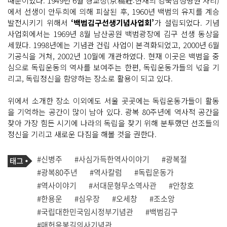
때문이었다. 1949년 6월 경교장(京橋莊:현재의 강북삼성병원 자리)
에서 선생이 안두희에 의해 피살된 후, 1960년 백범의 유지를 계승
발전시키기 위해서
‘백범김구선생기념사업회’
가 설립되었다. 기념
사업회에서는 1969년 8월 남산공원 백범광장에 김구 선생 동상을
세웠다. 1998년에는 기념관 건립 사업이 본격화되었고, 2000년 6월
기공식을 거쳐, 2002년 10월에 개관하였다. 현재 이곳은 백범을 중
심으로 독립운동의 역사를 보여주는 한편, 독립운동가들의 넋을 기
리고, 독립정신을 함양하는 장소로 활용이 되고 있다.
위에서 소개한 장소 이외에도 서울 곳곳에는 독립운동가들이 활동
을 기억하는 공간이 많이 남아 있다. 광복 80주년에 역사적 공간을
찾아 가장 힘든 시기에 나라의 독립을 찾기 위해 분투했던 선조들의
정신을 기리고 새로운 다짐을 해볼 것을 권한다.
기
태
#신병주
#사심가득한역사이야기
#광복절
사
그
관
#광복80주년
#역사칼럼
#독립운동가
련
#역사이야기
#서대문형무소역사관
#안창호
태
그
#한용운
#심우장
#오세창
#조소앙
#국립대한민국임시정부기념관
#백범김구
#매헌윤봉길의사기념관