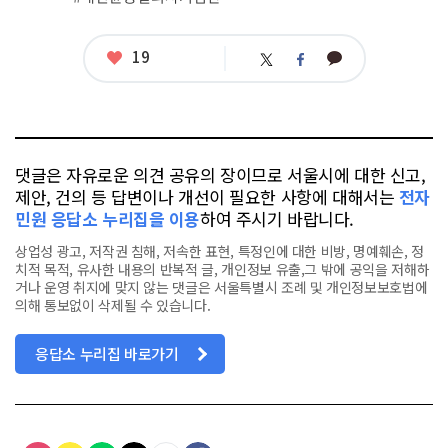
좋
19
카
트
페
아
카
위
이
요
오
터
스
톡
북
댓글은 자유로운 의견 공유의 장이므로 서울시에 대한 신고,
제안, 건의 등 답변이나 개선이 필요한 사항에 대해서는
전자
민원 응답소 누리집을 이용
하여 주시기 바랍니다.
상업성 광고, 저작권 침해, 저속한 표현, 특정인에 대한 비방, 명예훼손, 정
치적 목적, 유사한 내용의 반복적 글, 개인정보 유출,그 밖에 공익을 저해하
거나 운영 취지에 맞지 않는 댓글은 서울특별시 조례 및 개인정보보호법에
의해 통보없이 삭제될 수 있습니다.
응답소 누리집 바로가기