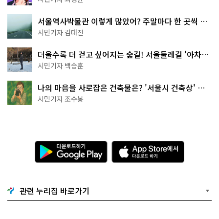
서울역사박물관 이렇게 많았어? 주말마다 한 곳씩 떠
나는 역사 산책
시민기자 김대진
더울수록 더 걷고 싶어지는 숲길! 서울둘레길 '아차산
코스'
시민기자 백승훈
나의 마음을 사로잡은 건축물은? '서울시 건축상' 수
상작 공개!
시민기자 조수봉
다
A
운
p
로
p
드
S
하
t
기
o
관련 누리집 바로가기
G
r
o
e
o
에