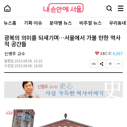
본
페
내
문
이
내
손
검
메
바
지
손
안
색
뉴
로
상
안
주
에
창
전
가
단
에
뉴스홈
기획·이슈
분야별 뉴스
비주얼 뉴스
우리동네
요
서
열
체
기
으
서
서
울
기
보
로
울
비
기
이
-
광복의 의미를 되새기며…서울에서 가볼 만한 역사
스
동
서
적 공간들
바
울
로
시
가
좋
신병주 교수
19
조회
4,067
대
기
아
표
발행일
2025.08.06. 15:10
요
소
페
S
글
글
수정일
2025.08.06. 18:00
통
이
N
자
자
포
지
S
크
크
털
U
공
기
기
R
유
크
작
L
하
게
게
복
기
변
변
사
경
경
하
하
기
기