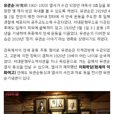
유관순
(柳寬順:1902~1920) 열사가 수감 되었던 여옥사 8호실을 포
함한 몇 개의 방은 옥내를 볼 수 있도록 하였다. 유관순은 1919년 4
월 1일 천안의 병천 아우내 장터에 서 만세 운동을 주도한 후 일제
경찰에 체포되어 공주교도소에 수감되었다. 서대문형무소로 이감된
후에도 일제의 회유에 굴복하지 않고, 1920년 3월 1일 3·1 운동 1주
년을 기념하여 옥중에서 만세 운동을 이끌었다. 유관순의 이러한 모
습은 2019년 ‘항거: 유관순 이야기’라는 영화로 상영되기도 하였다.
감옥에서의 만세 운동 주동 혐의로 유관순은 지하감방에 수감되었
고, 고문에 의한 장독이 겹쳐서 1920년 19세의 어린 나이로 순국하
였다. 서대문형무소역사관을 지나 독립문으로 가는 길에서 유관순
열사 동상을 만날 수 있으며, 열사가 재학했던
이화학당(현재의 이
화여고)
안에도 유관순동상과 열사의 사진과 자료 등을 전시한 유관
순기념관이 있다.