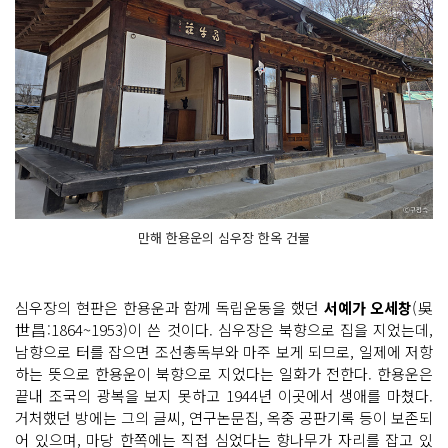
만해 한용운의 심우장 한옥 건물
심우장의 현판은 한용운과 함께 독립운동을 했던
서예가 오세창
(吳
世昌:1864~1953)이 쓴 것이다. 심우장은 북향으로 집을 지었는데,
남향으로 터를 잡으면 조선총독부와 마주 보게 되므로, 일제에 저항
하는 뜻으로 한용운이 북향으로 지었다는 일화가 전한다. 한용운은
끝내 조국의 광복을 보지 못하고 1944년 이곳에서 생애를 마쳤다.
거처했던 방에는 그의 글씨, 연구논문집, 옥중 공판기록 등이 보존되
어 있으며, 마당 한쪽에는 직접 심었다는 향나무가 자리를 잡고 있