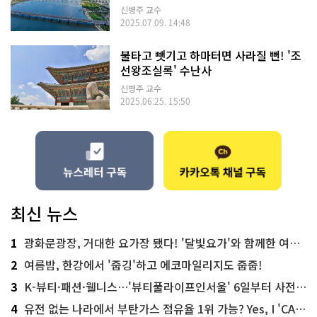
신병주 교수
2025.07.09. 14:48
불타고 뺏기고 하마터면 사라질 뻔! '조
선왕조실록' 수난사
신병주 교수
2025.06.25. 15:50
최신 뉴스
1
광화문광장, 거대한 요가장 됐다! '달빛요가'와 함께한 여름밤 힐링
2
여름밤, 한강에서 '줍깅'하고 에코마일리지도 줍줍!
3
K-뷰티·패션·웰니스…'뷰티풀라이프인서울' 6일부터 사전 예약
4
유전 없는 나라에서 부탄가스 점유율 1위 가능? Yes, I 'CAN'