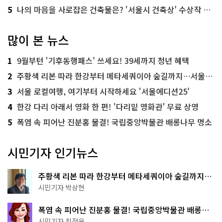
5
나의 마음을 사로잡은 건축물은? '서울시 건축상' 수상작 공개!
많이 본 뉴스
1
9월부턴 '기후동행패스' 쓰세요! 39세까지 청년 혜택
2
주황색 리본 따라 한강부터 메타세쿼이아 숲길까지…서울둘레길 15코스
3
서울 로컬여행, 여기부터 시작하세요 '서울에디션25'
4
한강 다리 아래서 영화 한 편! '다리밑 영화관' 무료 상영
5
폭염 속 피어난 진분홍 물결! 국립중앙박물관 배롱나무 명소
시민기자 인기뉴스
주황색 리본 따라 한강부터 메타세쿼이아 숲길까지…
서울둘레길 15코스
시민기자 박상현
폭염 속 피어난 진분홍 물결! 국립중앙박물관 배롱나
무 명소
시민기자 최정윤