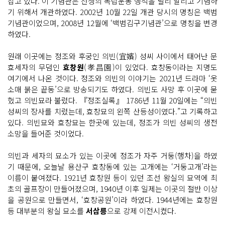
잡고 있다. 이 기념관은 선생의 독립운동 행적을 널리 알리고 기념하
기 위해서 개관하였다. 2002년 10월 22일 개관 당시의 명칭은 백범
기념관이었으며, 2008년 12월에 ‘백범김구기념관’으로 명칭을 변경
하였다.
원래 이곳에는 정조와 후궁인 의빈(宜嬪) 성씨 사이에서 태어난 문
효세자의 무덤인
효창원
(孝昌園)이 있었다. 효창동이라는 지명도
여기에서 나온 것이다. 정조와 의빈의 이야기는 2021년 드라마 ‘옷
소매 붉은 끝동’으로 방송되기도 하였다. 의빈도 사망 후 이곳에 묻
혔고 의빈묘라 불렀다. 『정조실록』 1786년 11월 20일에는 “의빈
성씨의 장사를 치렀는데, 효창묘의 왼쪽 산등성이였다.”고 기록하고
있다. 의빈묘와 효창묘는 한곳에 있는데, 정조가 의빈 성씨의 생전
소망을 들어준 것이었다.
의빈과 세자의 묘소가 있는 이곳에 정조가 자주 거둥(행차)을 하였
기 때문에, 오늘날 용산구 효창동에 있는 고개에는 ‘거둥고개’라는
이름이 붙여졌다. 1921년 효창원 등이 있던 조선 왕실의 묘역에 최
초의 골프장이 만들어졌으며, 1940년 이후 일제는 이곳의 절반 이상
을 공원으로 만들면서, ‘효창공원’이라 하였다. 1944년에는 효창원
등 대부분의 왕실 묘소를
서삼릉
으로 강제 이전시켰다.