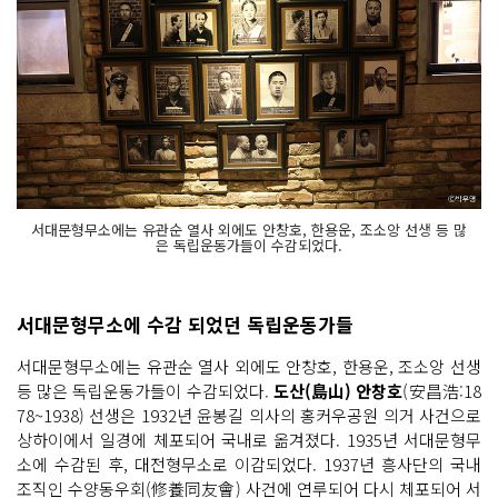
서대문형무소에는 유관순 열사 외에도 안창호, 한용운, 조소앙 선생 등 많
은 독립운동가들이 수감되었다.
서대문형무소에 수감 되었던 독립운동가들
서대문형무소에는 유관순 열사 외에도 안창호, 한용운, 조소앙 선생
등 많은 독립운동가들이 수감되었다.
도산(島山) 안창호
(安昌浩:18
78~1938) 선생은 1932년 윤봉길 의사의 홍커우공원 의거 사건으로
상하이에서 일경에 체포되어 국내로 옮겨졌다. 1935년 서대문형무
소에 수감된 후, 대전형무소로 이감되었다. 1937년 흥사단의 국내
조직인 수양동우회(修養同友會) 사건에 연루되어 다시 체포되어 서