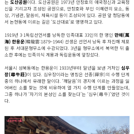
는
도산공원
이다. 도산공원은 1973년 안창호의 애국정신과 교육정
신을 기리고자 조성된 공원으로, 안창호와 부인 이혜련의 묘소, 동
상, 기념관, 말씀비, 체육시설 등이 조성되어 있다. 공원 앞 청담동에
서 논현동에 이르는 길은 ‘도산대로’로 명명하고 있다.
1919년 3·1독립선언서를 낭독한 민족대표 33인의 한 명인
만해(萬
海) 한용운
(韓龍雲:1879~1944) 선생은 선언서 낭독 후 자진해 체포
된 후 서대문형무소에 수감되었다. 3년을 형무소에서 복역한 뒤 출
소한 후에는 민족의식 계몽과 독립운동에 앞장섰다.
서울시 성북동에는 한용운이 1933년부터 말년을 보낸 거처인
심우
장(尋牛莊)
이 있다. 심우장이라는 명칭은 선종(禪宗)의 수행 단계
중의 하나에서 유래한 말이다. ‘깨달음’의 경지에 이르는 과정을 잃
어버린 소를 찾는 것에 비유하여 열 가지 수행 단계를 만들었는데,
그중 하나가 ‘자기의 본성인 소를 찾는다’는 ‘심우(尋牛)’였던 것이
다.