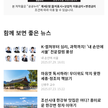
본 저작물은 "공공누리"
제4유형:출처표시+상업적 이용금지+변경금지
조건에 따라 이용 할 수 있습니다.
함께 보면 좋은 뉴스
K-컬처부터 심리, 과학까지! '내 손안에
서울' 전문칼럼 풍성
내 손안에 서울
2025.07.29. 16:01
마음껏 독서하라! 무더위도 막지 못한
세종·정조의 책읽기
신병주 교수
2025.07.23. 15:22
조선시대 한강뷰 맛집은 어디? 흥미로
운 한강변 정자 이야기