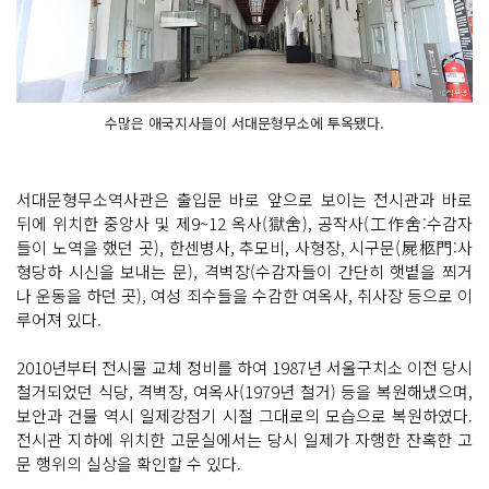
수많은 애국지사들이 서대문형무소에 투옥됐다.
서대문형무소역사관은 출입문 바로 앞으로 보이는 전시관과 바로
뒤에 위치한 중앙사 및 제9~12 옥사(獄舍), 공작사(工作舍:수감자
들이 노역을 했던 곳), 한센병사, 추모비, 사형장, 시구문(屍柩門:사
형당하 시신을 보내는 문), 격벽장(수감자들이 간단히 햇볕을 쬐거
나 운동을 하던 곳), 여성 죄수들을 수감한 여옥사, 취사장 등으로 이
루어져 있다.
2010년부터 전시물 교체 정비를 하여 1987년 서울구치소 이전 당시
철거되었던 식당, 격벽장, 여옥사(1979년 철거) 등을 복원해냈으며,
보안과 건물 역시 일제강점기 시절 그대로의 모습으로 복원하였다.
전시관 지하에 위치한 고문실에서는 당시 일제가 자행한 잔혹한 고
문 행위의 실상을 확인할 수 있다.