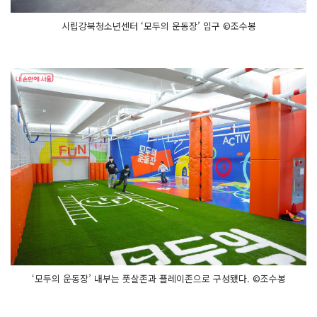
시립강북청소년센터 ‘모두의 운동장’ 입구 ©조수봉
‘모두의 운동장’ 내부는 풋살존과 플레이존으로 구성됐다. ©조수봉