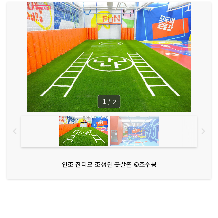
1
/
2
인조 잔디로 조성된 풋살존 ©조수봉