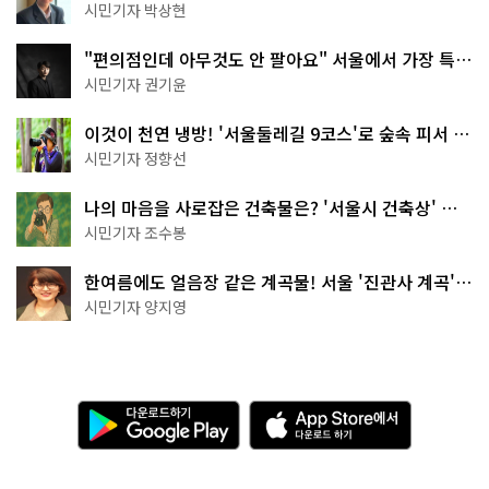
서울둘레길 15코스
시민기자 박상현
"편의점인데 아무것도 안 팔아요" 서울에서 가장 특별
한 편의점의 정체
시민기자 권기윤
이것이 천연 냉방! '서울둘레길 9코스'로 숲속 피서 떠
나볼까
시민기자 정향선
나의 마음을 사로잡은 건축물은? '서울시 건축상' 수
상작 공개!
시민기자 조수봉
한여름에도 얼음장 같은 계곡물! 서울 '진관사 계곡'이
천국이네~
시민기자 양지영
다
A
운
p
로
p
드
S
하
t