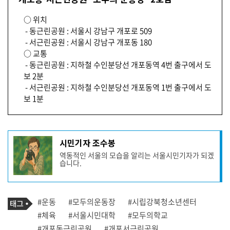
○ 위치
- 동근린공원 : 서울시 강남구 개포로 509
- 서근린공원 : 서울시 강남구 개포동 180
○ 교통
- 동근린공원 : 지하철 수인분당선 개포동역 4번 출구에서 도
보 2분
- 서근린공원 : 지하철 수인분당선 개포동역 1번 출구에서 도
보 1분
기
시민기자 조수봉
사
역동적인 서울의 모습을 알리는 서울시민기자가 되겠
작
습니다.
성
자
프
로
기
필
태
#운동
#모두의운동장
#시립강북청소년센터
사
그
관
#체육
#서울시민대학
#모두의학교
련
#개포동근린공원
#개포서근린공원