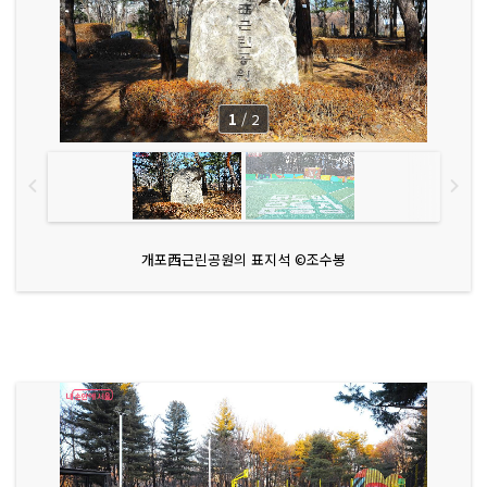
1
/
2
개포西근린공원의 표지석 ©조수봉