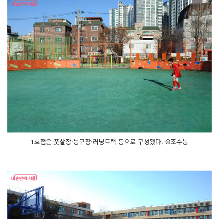
1호점은 풋살장·농구장·러닝트랙 등으로 구성됐다. ©조수봉