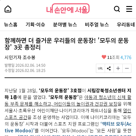
본
페
내
문
이
내
손
검
메
바
지
손
안
색
뉴
로
상
안
주
에
창
전
가
단
에
뉴스홈
기획·이슈
분야별 뉴스
비주얼 뉴스
우리동네
요
서
열
체
기
으
서
서
울
기
보
로
울
비
기
이
-
함께하면 더 즐거운 우리들의 운동장! '모두의 운동
스
동
서
장' 3곳 총정리
바
울
로
시
가
좋
시민기자 조수봉
11
조회
4,776
대
기
아
표
발행일
2026.02.06. 14:50
요
소
페
S
글
글
수정일
2026.02.06. 18:25
통
이
N
자
자
포
지
S
크
크
털
U
공
기
기
지난달 1월 28일,
‘모두의 운동장’ 3호점
이
시립강북청소년센터 지
R
유
크
작
L
하
게
게
하 1층
에 문을 열었다.
‘모두의 운동장’
은
아동과 청소년의 신체 활
복
기
변
변
동 부족 문제를 해소하고, 어린이들의 놀이권과 건강권 보장
을 위해
사
경
경
서울시·초록우산 어린이재단·나이키코리아가 파트너십을 통해
열린
하
하
기
기
스포츠 공간
을 조성 운영하는 사업이다. 이에 나이키코리아는 ‘모두
의 운동장’ 시작과 더불어 스포츠 지원 프로그램인
‘액티브 모두(Ac
tive Modoo)’
를 이어간다. ‘모두(Modoo)’는 ‘모든 사람’을 뜻한