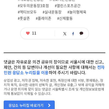
태
그
#모두의운동장3호점
#열린스포츠공간
#액티브모두
#실내운동장
#놀이형체육
#풋살존
#플레이존
#신체활동
좋
11
카
트
페
아
카
위
이
요
오
터
스
톡
북
댓글은 자유로운 의견 공유의 장이므로 서울시에 대한 신고,
제안, 건의 등 답변이나 개선이 필요한 사항에 대해서는
전자
민원 응답소 누리집을 이용
하여 주시기 바랍니다.
상업성 광고, 저작권 침해, 저속한 표현, 특정인에 대한 비방, 명예훼손, 정
치적 목적, 유사한 내용의 반복적 글, 개인정보 유출,그 밖에 공익을 저해하
거나 운영 취지에 맞지 않는 댓글은 서울특별시 조례 및 개인정보보호법에
의해 통보없이 삭제될 수 있습니다.
응답소 누리집 바로가기