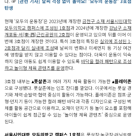
다. ☞
[관련 기사] 날씨 걱정 없이 놀아요! '모두의 운동장' 3호점
탄생
현재 ‘모두의 운동장’은 2023년에 개장한
금천구 소재 서울시민대학
모두의학교 캠퍼스에 조성된 1호점
과 2024년에 개장한
강남구 소재
개포동·서(東·西)근린공원의 2호점
이 운영되고 있으며 뒤를 이어 이
번에 3호점이 개장한 것이다. 특히 3호점의 특징은
실외에 조성된 1·
2호점과 달리 실내에 조성
돼 날씨의 변화나 미세먼지 등 기상 여건
에 영향을 받지 않고 이용할 수 있다는 점이다. 더욱이 운동이 익숙
하지 않은 아동도 쉽게 이용할 수 있도록
바닥을 컬러 패턴으로 조성
하고 놀이형 체육 콘텐츠를 운영
한다.
3호점 내부는
▴풋살존
과 여러 가지 체육 활동이 가능한
▴플레이존
으로 구성됐다. 풋살존에는 인조 잔디를 깔았다. 이곳에서는 풋살 경
기와 체력·순발력·협력 중심의 활동이 가능하다. 플레이존은 점프·균
형·던지기 등이 가능한 컬러 패턴 바닥과 각종 디자인으로 구성된 벽
체를 활동 공간으로 이용하고, 오재미 던지기 등 놀이 요소를 포함해
아이들이 쉽게 접근할 수 있는 ‘놀이형 체육 콘텐츠’ 중심으로 운영
된다.
서울시민대학 모두의학교 캠퍼스 1호점
은
풋살장·농구장·러닝트랙