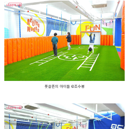
풋살존의 아이들 ©조수봉