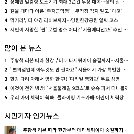
2
장애인 맞춤형 보조기기 최대 3년간 무상 대여…삶의 질 높인다
3
걸을 때마다 아픈 '족저근막염'…무작정 참지 말고 '이것' 해보세요!
4
먹거리부터 야경 라이브까지…망원한강공원 알짜 코스
5
시민이 사랑한 '찐' 로컬 명소 어디? '서울에디션25' 추천 코스
많이 본 뉴스
1
주황색 리본 따라 한강부터 메타세쿼이아 숲길까지…서울둘레길 15코스
2
"편의점인데 아무것도 안 팔아요" 서울에서 가장 특별한 편의점의 정체
3
한강 다리 아래서 영화 한 편! '다리밑 영화관' 무료 상영
4
이것이 천연 냉방! '서울둘레길 9코스'로 숲속 피서 떠나볼까
5
우리 아이 체력이 쑥쑥! 클라이밍 키즈카페·어린이 체력장
시민기자 인기뉴스
주황색 리본 따라 한강부터 메타세쿼이아 숲길까지…