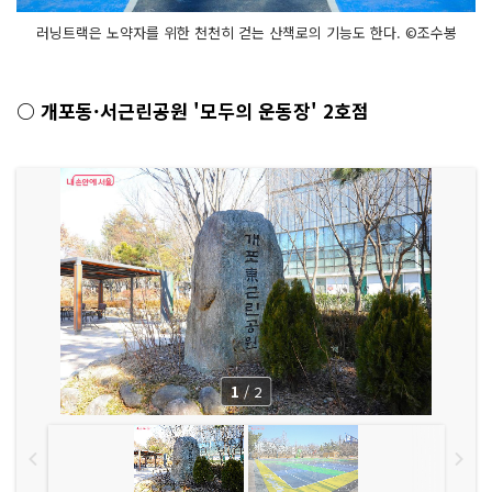
러닝트랙은 노약자를 위한 천천히 걷는 산책로의 기능도 한다. ©조수봉
○ 개포동·서근린공원 '모두의 운동장' 2호점
1
/
2