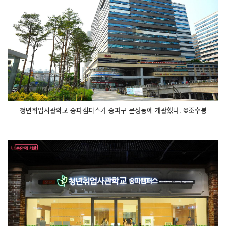
청년취업사관학교 송파캠퍼스가 송파구 문정동에 개관했다. ©조수봉