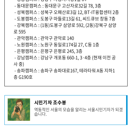
- 동대문캠퍼스 : 동대문구 고산자로32길 78, 3층
- 성북캠퍼스 : 성북구 오패산로3길 12, BT-IT융합센터 2층
- 도봉캠퍼스 : 도봉구 마들로13길 61, 씨드큐브 창동 7층
- 강북캠퍼스 : (1동)도봉구 삼양로 592, (2동)강북구 삼양
로 595
- 관악캠퍼스 : 관악구 관악로 140
- 노원캠퍼스 : 노원구 동일로174길 27, C동 1층
- 은평캠퍼스 : 은평구 은평로 245, 3층
- 강남캠퍼스 : 강남구 개포동 660-1, 3·4층 (현재 이전 공
사 중)
- 송파캠퍼스 : 송파구 송파대로167, 테라타워 A동 지하1
층 G190호
기
시민기자 조수봉
사
역동적인 서울의 모습을 알리는 서울시민기자가 되겠
작
습니다.
성
자
프
로