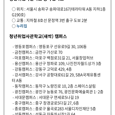
○ 위치 : 서울시 송파구 송파대로167(테라타워 A동 지하1층
G190호)
○ 교통 : 지하철 8호선 문정역 3번 출구 도보 2분
○
누리집
청년취업사관학교(새싹) 캠퍼스
- 영등포캠퍼스 : 영등포구 선유로9길 30, 106동
- 금천캠퍼스 : 금천구 가산로 70
- 마포캠퍼스 : 마포구 백점로31길 21, 서울창업허브
- 용산캠퍼스 : 용산구 청파로 109, 나진전자월드상가 3층
- 강동캠퍼스 : 강동구 고덕로 429, 4층
- 강서캠퍼스 : 강서구 공항대로61길 29, SBA국제유통센
터 A동
- 동작캠퍼스 : 동작구 노량진로 10, 2층 스페이스살림
- 광진캠퍼스 : 광진구 능동로 76, 광진문화예술회관 1·2층
- 서대문캠퍼스 : 서대문구 연세로5나길 19
- 중구캠퍼스 : 중구 창경궁로5다길 27, 6층
- 종로캠퍼스 : 종로구 율곡로283 서울디자인재단 5층
- 성동캠퍼스 : 성동구 자동차시장1길 64