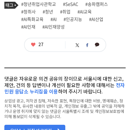
기
필
태
#청년취업사관학교
#SeSAC
#송파캠퍼스
사
그
관
#청취사
#청년
#취업
#AI교육
련
#AI특화교육
#AI
#인공지능
#AI산업
태
그
#AI인재
#AI인재양성
좋
27
카
트
페
아
카
위
이
요
오
터
스
톡
북
댓글은 자유로운 의견 공유의 장이므로 서울시에 대한 신고,
제안, 건의 등 답변이나 개선이 필요한 사항에 대해서는
전자
민원 응답소 누리집을 이용
하여 주시기 바랍니다.
상업성 광고, 저작권 침해, 저속한 표현, 특정인에 대한 비방, 명예훼손, 정
치적 목적, 유사한 내용의 반복적 글, 개인정보 유출,그 밖에 공익을 저해하
거나 운영 취지에 맞지 않는 댓글은 서울특별시 조례 및 개인정보보호법에
의해 통보없이 삭제될 수 있습니다.