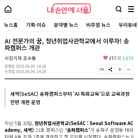
본
페
내
문
이
내
손
검
메
바
지
손
안
색
뉴
로
상
안
주
에
창
전
가
단
에
뉴스홈
기획·이슈
분야별 뉴스
비주얼 뉴스
우리동네
요
서
열
체
기
으
서
서
울
기
보
로
울
비
기
이
-
AI 전문가의 꿈, 청년취업사관학교에서 이루자! 송
스
동
서
파캠퍼스 개관
바
울
로
시
가
좋
시민기자 조수봉
27
조회
3,679
대
기
아
표
발행일
2025.06.09. 14:28
요
소
페
S
글
글
수정일
2025.06.09. 14:28
통
이
N
자
자
포
지
S
크
크
털
U
공
기
기
R
유
크
작
새싹(SeSAC) 송파캠퍼스부터 ‘AI 특화교육’으로 교육과정
L
하
게
게
전면 개편 운영
복
기
변
변
사
경
경
하
하
기
기
지난 5월 30일,
청년취업사관학교(SeSAC : Seoul Software AC
ademy, 새싹)
21호 캠퍼스인
‘송파캠퍼스’
가 송파구 문정동 테라
타워 A동 지하 1층에 개관하고 첫 강의를 시작했다. 송파캠퍼스는 8