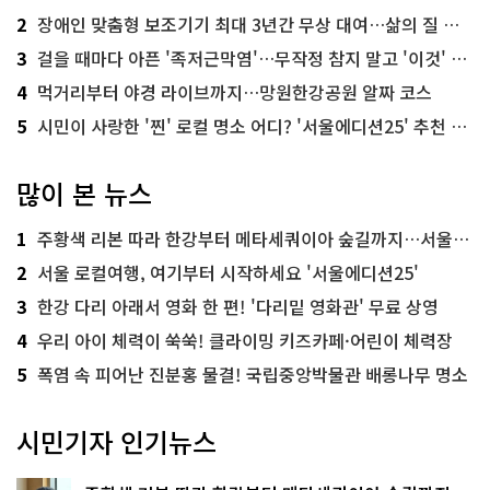
2
장애인 맞춤형 보조기기 최대 3년간 무상 대여…삶의 질 높인다
3
걸을 때마다 아픈 '족저근막염'…무작정 참지 말고 '이것' 해보세요!
4
먹거리부터 야경 라이브까지…망원한강공원 알짜 코스
5
시민이 사랑한 '찐' 로컬 명소 어디? '서울에디션25' 추천 코스
많이 본 뉴스
1
주황색 리본 따라 한강부터 메타세쿼이아 숲길까지…서울둘레길 15코스
2
서울 로컬여행, 여기부터 시작하세요 '서울에디션25'
3
한강 다리 아래서 영화 한 편! '다리밑 영화관' 무료 상영
4
우리 아이 체력이 쑥쑥! 클라이밍 키즈카페·어린이 체력장
5
폭염 속 피어난 진분홍 물결! 국립중앙박물관 배롱나무 명소
시민기자 인기뉴스