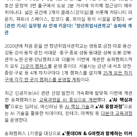
호선 문정역 3번 출구에서 도보 2분 거리에 위치해 접근성이 매우
뛰어나다. 넓은 공간에 2개의 클래스(강의실)를 비롯해 커뮤니티 라
운지, 파트너 스페이스, 잡코디 룸, 회의실 등의 시설을 갖췄다. ☞
[관련 기사] 실무형 AI 인재 키운다! '청년취업사관학교' 송파에 개
관
2020년에 처음 문을 연 청년취업사관학교는 영등포·금천·마포·용산·
강동·강서·동작·광진·서대문 ·중구·종로·성동·동대문·성북·도봉·강북·
관악·노원·은평·강남캠퍼스와 더불어 이번에 개관한 송파캠퍼스까
지 모두
21곳의 캠퍼스
를 운영 중이다. 서울시는 금년 내 서초·양천·
중랑·구로 등 4개 자치구마다 1개 캠퍼스를 설치해
25개 모든 자치
구에 각각 한 곳의 캠퍼스를 운영할 계획
이다.
최근 인공지능(AI) 관련 산업 발전의 가속화에 발맞춰 이번에 개관
한 송파캠퍼스는
교육과정을 AI 중심으로 개편
했다.
▴‘AI 핵심과
정’
으로는 딥러닝, 머신러닝 등
AI 핵심 기술
과
▴‘AI 융합과정’
으로
는 AI 기술을 활용한 빅데이터, 핀테크, 마케팅 등
다분야 교육과정
을 운영한다.
송파캠퍼스 1기생을 대상으로
▴‘롯데ON & G마켓과 함께하는 이커