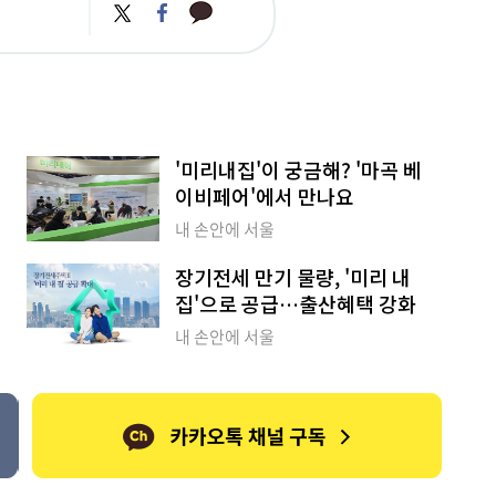
카
트
페
카
위
이
오
터
스
톡
북
'미리내집'이 궁금해? '마곡 베
이비페어'에서 만나요
내 손안에 서울
장기전세 만기 물량, '미리 내
집'으로 공급…출산혜택 강화
내 손안에 서울