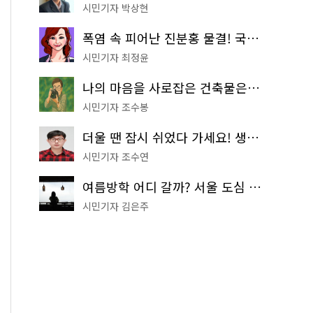
시민기자 박상현
폭염 속 피어난 진분홍 물결! 국립중앙박물관 배롱나무 명소
시민기자 최정윤
나의 마음을 사로잡은 건축물은? '서울시 건축상' 수상작 공개!
시민기자 조수봉
더울 땐 잠시 쉬었다 가세요! 생수 냉장고부터 해피소·무더위쉼터까지
시민기자 조수연
여름방학 어디 갈까? 서울 도심 무료 실내 여행 코스 추천
시민기자 김은주