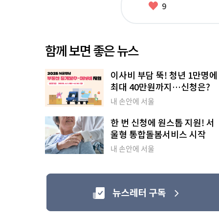
좋
9
아
요
함께 보면 좋은 뉴스
이사비 부담 뚝! 청년 1만명에
최대 40만원까지…신청은?
내 손안에 서울
한 번 신청에 원스톱 지원! 서
울형 통합돌봄서비스 시작
내 손안에 서울