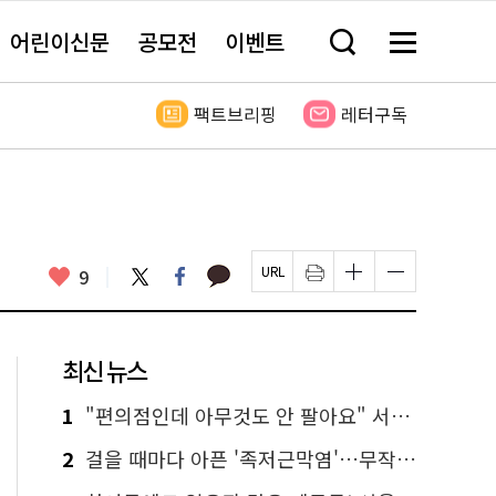
어린이신문
공모전
이벤트
검
메
색
뉴
창
전
열
체
팩트브리핑
레터구독
기
보
기
카
좋
트
페
9
페
인
글
글
카
위
이
아
이
쇄
자
자
오
터
스
요
지
하
크
크
톡
북
U
기
기
기
R
새
크
작
L
창
게
게
최신 뉴스
복
열
변
변
사
림
경
경
하
하
1
"편의점인데 아무것도 안 팔아요" 서울에서 가장 특별한 편의점의 정체
기
기
2
걸을 때마다 아픈 '족저근막염'…무작정 참지 말고 '이것' 해보세요!