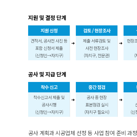
지원 및 결정 단계
지원 신청
검토 / 현장조사
견적서, 공사전 사진 등
제출 서류검토 및
현장조
➜
➜
포함 신청서 제출
사전 현장조사
(신청인→자치구)
(자치구, 전문관)
공사 및 지급 단계
착수 신고
중간 점검
착수신고서 제출 및
공사 중 현장
➜
➜
공사시행
표본점검 실시
(신청인→자치구)
(자치구 필요시)
(신
공사 계획과 시공업체 선정 등 사업 참여 준비 과