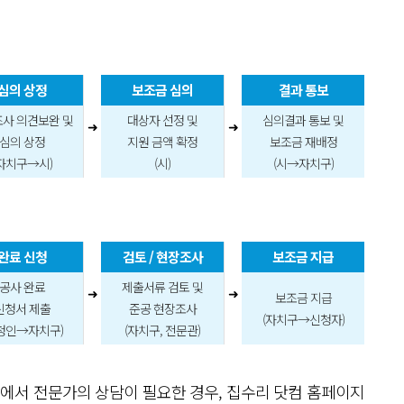
심의 상정
보조금 심의
결과 통보
사 의견보완 및
대상자 선정 및
심의결과 통보 및
➜
➜
심의 상정
지원 금액 확정
보조금 재배정
(자치구→시)
(시)
(시→자치구)
완료 신청
검토 / 현장조사
보조금 지급
공사 완료
제출서류 검토 및
➜
➜
보조금 지급
신청서 제출
준공 현장조사
(자치구→신청자)
청인→자치구)
(자치구, 전문관)
정에서 전문가의 상담이 필요한 경우, 집수리 닷컴 홈페이지