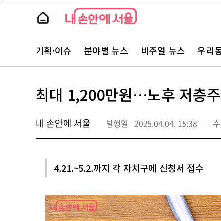
본
페
문
이
뉴
바
지
스
로
상
룸
가
단
뉴
기
으
스
로
기획·이슈
분야별 뉴스
비주얼 뉴스
우리동
주
이
요
동
서
비
스
최대 1,200만원…노후 저층
바
로
가
기
내 손안에 서울
발행일
2025.04.04. 15:38
수
4.21.~5.2.까지 각 자치구에 신청서 접수