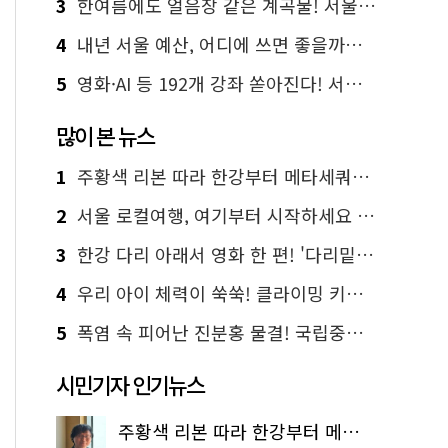
3
한여름에도 얼음장 같은 계곡물! 서울 '진관사 계곡'이 천국이네~
4
내년 서울 예산, 어디에 쓰면 좋을까요? 온라인 투표
5
영화·AI 등 192개 강좌 쏟아진다! 서울시민대학 선착순 신청
많이 본 뉴스
1
주황색 리본 따라 한강부터 메타세쿼이아 숲길까지…서울둘레길 15코스
2
서울 로컬여행, 여기부터 시작하세요 '서울에디션25'
3
한강 다리 아래서 영화 한 편! '다리밑 영화관' 무료 상영
4
우리 아이 체력이 쑥쑥! 클라이밍 키즈카페·어린이 체력장
5
폭염 속 피어난 진분홍 물결! 국립중앙박물관 배롱나무 명소
시민기자 인기뉴스
주황색 리본 따라 한강부터 메타세쿼이아 숲길까지…서울둘레길 15코스