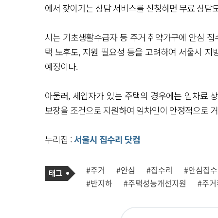
에서 찾아가는 상담 서비스를 신청하면 무료 상담도
시는 기초생활수급자 등 주거 취약가구에 안심 집수
택 노후도, 지원 필요성 등을 고려하여 서울시 
예정이다.
아울러, 세입자가 있는 주택의 경우에는 임차료 상
보장을 조건으로 지원하여 임차인이 안정적으로 거주
누리집 :
서울시 집수리 닷컴
기
태
#주거
#안심
#집수리
#안심집
사
그
관
#반지하
#주택성능개선지원
#주거
련
태
그