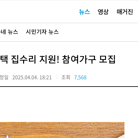
주
뉴스
영상
매거진
요
서
비
스
바
네 뉴스
시민기자 뉴스
로
가
기"
주택 집수리 지원! 참여가구 모집
정일
2025.04.04. 18:21
조회
7,568