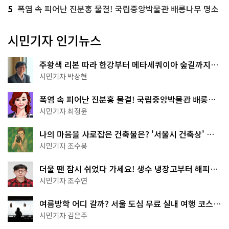
5
폭염 속 피어난 진분홍 물결! 국립중앙박물관 배롱나무 명소
시민기자 인기뉴스
주황색 리본 따라 한강부터 메타세쿼이아 숲길까지…
서울둘레길 15코스
시민기자 박상현
폭염 속 피어난 진분홍 물결! 국립중앙박물관 배롱나
무 명소
시민기자 최정윤
나의 마음을 사로잡은 건축물은? '서울시 건축상' 수
상작 공개!
시민기자 조수봉
더울 땐 잠시 쉬었다 가세요! 생수 냉장고부터 해피소
·무더위쉼터까지
시민기자 조수연
여름방학 어디 갈까? 서울 도심 무료 실내 여행 코스
추천
시민기자 김은주