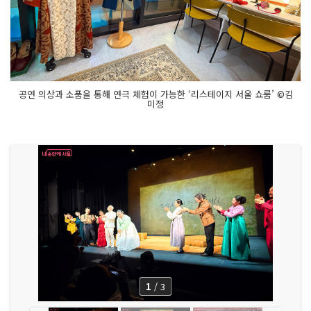
험
적
인 퍼
포
먼
스
들
을
기
대
공연 의상과 소품을 통해 연극 체험이 가능한 ‘리스테이지 서울 쇼룸’ ©김
해 본
미정
다
1
/
3