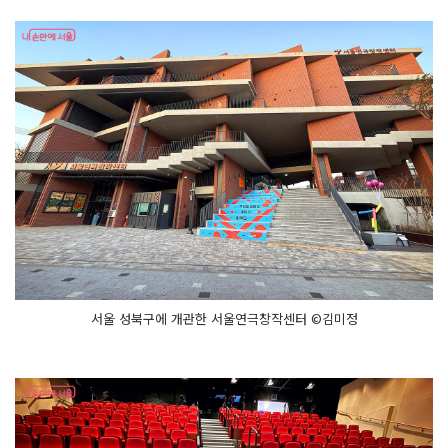
극 체
험
을 해
볼 수 있
는
리
스
테
이
지 서
울 쇼
룸
연
극 자
료
를 열
람
할 수 있
는
연
극
인
라
서울 성북구에 개관한 서울연극창작센터 ©김미정
운
지
외
부 계
단
을 따
라 올
라
가