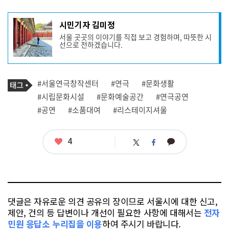
기
시민기자 김미정
사
서울 곳곳의 이야기를 직접 보고 경험하며, 따뜻한 시
작
선으로 전하겠습니다.
성
자
프
로
기
필
태
#서울연극창작센터
#연극
#문화생활
사
그
관
#시립문화시설
#문화예술공간
#연극공연
련
#공연
#소품대여
#리스테이지셔울
태
그
좋
4
카
트
페
아
카
위
이
요
오
터
스
톡
북
댓글은 자유로운 의견 공유의 장이므로 서울시에 대한 신고,
제안, 건의 등 답변이나 개선이 필요한 사항에 대해서는
전자
민원 응답소 누리집을 이용
하여 주시기 바랍니다.