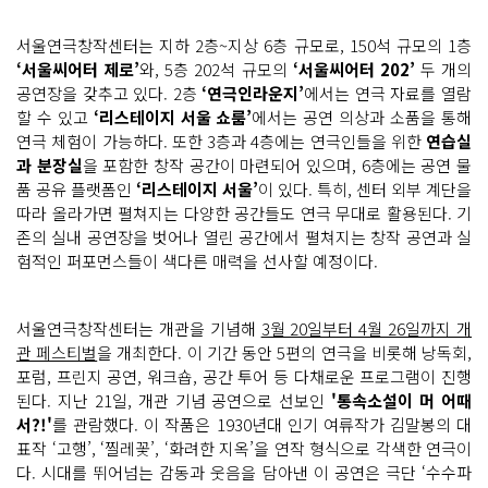
극
극
단 '수
서울연극창작센터는 지하 2층~지상 6층 규모로, 150석 규모의 1층
수
파
‘서울씨어터 제로’
와, 5층 202석 규모의
‘서울씨어터 202’
두 개의
보
공연장을 갖추고 있다. 2층
‘연극인라운지’
에서는 연극 자료를 열람
리' 공
연
할 수 있고
‘리스테이지 서울 쇼룸’
에서는 공연 의상과 소품을 통해
서
연극 체험이 가능하다. 또한 3층과 4층에는 연극인들을 위한
연습실
울 성
북
과 분장실
을 포함한 창작 공간이 마련되어 있으며, 6층에는 공연 물
구
에 연
품 공유 플랫폼인
‘리스테이지 서울’
이 있다. 특히, 센터 외부 계단을
극
따라 올라가면 펼쳐지는 다양한 공간들도 연극 무대로 활용된다. 기
인
을 위
존의 실내 공연장을 벗어나 열린 공간에서 펼쳐지는 창작 공연과 실
한 새
험적인 퍼포먼스들이 색다른 매력을 선사할 예정이다.
로
운 창
작 공
간
이 생
서울연극창작센터는 개관을 기념해
3월 20일부터 4월 26일까지 개
겼
관 페스티벌
을 개최한다. 이 기간 동안 5편의 연극을 비롯해 낭독회,
다! (서
울
포럼, 프린지 공연, 워크숍, 공간 투어 등 다채로운 프로그램이 진행
연
된다. 지난 21일, 개관 기념 공연으로 선보인
'통속소설이 머 어때
극
창
서?!'
를 관람했다. 이 작품은 1930년대 인기 여류작가 김말봉의 대
작
센
표작 ‘고행’, ‘찔레꽃’, ‘화려한 지옥’을 연작 형식으로 각색한 연극이
터)
다. 시대를 뛰어넘는 감동과 웃음을 담아낸 이 공연은 극단 ‘수수파
야