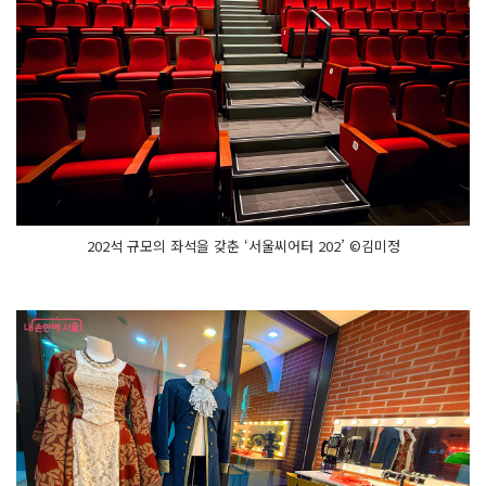
면
펼
쳐
지
는 다
양
한 공
간
들
도
연
극
무
대
로 활
용
202석 규모의 좌석을 갖춘 ‘서울씨어터 202’ ©김미정
된
다
열
린 공
간
에
서 펼
쳐
질
다
양
한 창
작 공
연
과
실