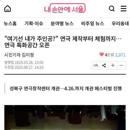
본
페
내
문
이
내
손
검
메
바
지
손
안
색
뉴
로
상
안
주
에
창
전
가
단
에
뉴스홈
기획·이슈
분야별 뉴스
비주얼 뉴스
우리동네
요
서
열
체
기
으
서
서
울
기
보
로
울
비
기
이
-
"여기선 내가 주인공?" 연극 제작부터 체험까지…
스
동
서
연극 특화공간 오픈
바
울
로
시
가
좋
시민기자 김미정
4
조회
2,071
대
기
아
표
발행일
2025.03.28. 13:00
요
소
페
S
글
글
수정일
2025.08.27. 14:20
통
이
N
자
자
포
지
S
크
크
털
U
공
기
기
R
유
크
작
성북구 연극창작센터 개관…4.26.까지 개관 페스티벌 진행
L
하
게
게
복
기
변
변
사
경
경
하
하
기
기