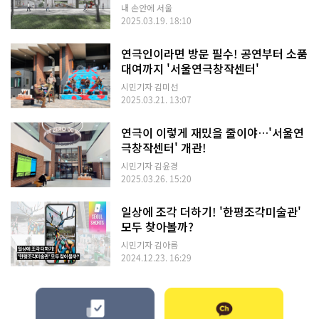
내 손안에 서울
2025.03.19. 18:10
연극인이라면 방문 필수! 공연부터 소품
대여까지 '서울연극창작센터'
시민기자 김미선
2025.03.21. 13:07
연극이 이렇게 재밌을 줄이야…'서울연
극창작센터' 개관!
시민기자 김윤경
2025.03.26. 15:20
일상에 조각 더하기! '한평조각미술관'
모두 찾아볼까?
시민기자 김아름
2024.12.23. 16:29