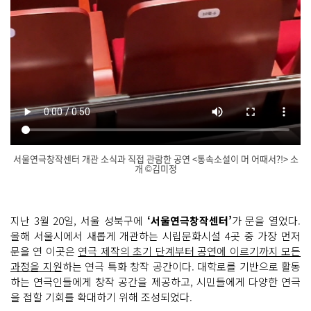
서울연극창작센터 개관 소식과 직접 관람한 공연 <통속소설이 머 어때서?!> 소
개 ©김미정
통
닫
속
기
소
설
지난 3월 20일, 서울 성북구에
‘서울연극창작센터’
가 문을 열었다.
이 머 어
올해 서울시에서 새롭게 개관하는 시립문화시설 4곳 중 가장 먼저
때
서?!
문을 연 이곳은
연극 제작의 초기 단계부터 공연에 이르기까지 모든
'김
말
과정을 지원
하는 연극 특화 창작 공간이다. 대학로를 기반으로 활동
봉' 대
하는 연극인들에게 창작 공간을 제공하고, 시민들에게 다양한 연극
표
작 각
을 접할 기회를 확대하기 위해 조성되었다.
색 연