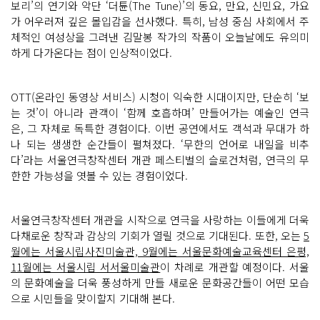
외
보리’의 연기와 악단 ‘더튠(The Tune)’의 동요, 만요, 신민요, 가요
마
가 어우러져 깊은 몰입감을 선사했다. 특히, 남성 중심 사회에서 주
당
서
체적인 여성상을 그려낸 김말봉 작가의 작품이 오늘날에도 유의미
울
하게 다가온다는 점이 인상적이었다.
씨
어
터 제
로
(1
OTT(온라인 동영상 서비스) 시청이 익숙한 시대이지만, 단순히 ‘보
5
는 것’이 아니라 관객이 ‘함께 호흡하며’ 만들어가는 예술인 연극
0
석)
은, 그 자체로 독특한 경험이다. 이번 공연에서도 객석과 무대가 하
서
울
나 되는 생생한 순간들이 펼쳐졌다. ‘무한의 언어로 내일을 비추
씨
다’라는 서울연극창작센터 개관 페스티벌의 슬로건처럼, 연극의 무
어
터 2
한한 가능성을 엿볼 수 있는 경험이었다.
0
2
(2
0
서울연극창작센터 개관을 시작으로 연극을 사랑하는 이들에게 더욱
2
석)
다채로운 창작과 감상의 기회가 열릴 것으로 기대된다. 또한, 오는
5
공
월에는 서울시립사진미술관, 9월에는 서울문화예술교육센터 은평,
연 의
상
11월에는 서울시립 서서울미술관
이 차례로 개관할 예정이다. 서울
과 소
의 문화예술을 더욱 풍성하게 만들 새로운 문화공간들이 어떤 모습
품
으
으로 시민들을 맞이할지 기대해 본다.
로
연