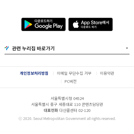
다
A
운
p
로
p
드
S
하
t
기
o
관련 누리집 바로가기
G
r
o
e
o
에
g
서
l
다
개인정보처리방침
이메일 무단수집 거부
이용약관
e
운
P
로
PC버전
l
드
a
하
y
기
서울특별시청 04524
서울특별시 중구 세종대로 110 콘텐츠담당관
대표전화
다산콜센터
02-120
ⓒ
2020. Seoul Metropolitan Government all rights reserved.