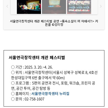
서울연극창작센터 개관 페스티벌 공연 <통속소설이 머 어때서?!> 커
튼콜 ©김미정
서울연극창작센터 개관 페스티벌
○ 기간 : 2025. 3. 20.~4. 26.
○ 위치 : 서울연극창작센터(서울시 성북구 성북로 8, 4호선
한성대입구역 6번 출구에서 약 60m)
○ 프로그램 : 5편의 공연과 전시, 포럼, 워크숍, 프린지 공
연, 공간 투어, 공간 탐방 등
○ 홈페이지 :
서울연극창작센터 누리집
○ 문의 : 02-758-1607