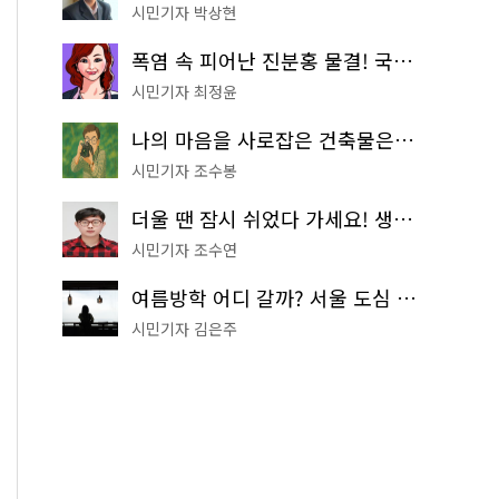
시민기자 박상현
폭염 속 피어난 진분홍 물결! 국립중앙박물관 배롱나무 명소
시민기자 최정윤
나의 마음을 사로잡은 건축물은? '서울시 건축상' 수상작 공개!
시민기자 조수봉
더울 땐 잠시 쉬었다 가세요! 생수 냉장고부터 해피소·무더위쉼터까지
시민기자 조수연
여름방학 어디 갈까? 서울 도심 무료 실내 여행 코스 추천
시민기자 김은주