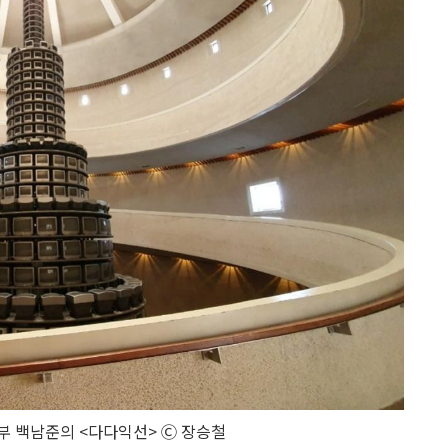
 백남준의 <다다익선> Ⓒ 장승철