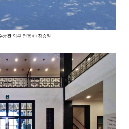
궁관 외부 전경 Ⓒ 장승철