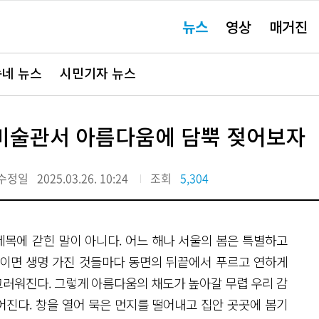
주
뉴스
영상
매거진
요
서
비
스
바
네 뉴스
시민기자 뉴스
로
가
기"
미술관서 아름다움에 담뿍 젖어보자
수정일
2025.03.26. 10:24
조회
5,304
제목에 갇힌 말이 아니다. 어느 해나 서울의 봄은 특별하고
봄이면 생명 가진 것들마다 동면의 뒤끝에서 푸르고 연하게
러워진다. 그렇게 아름다움의 채도가 높아갈 무렵 우리 감
진다. 창을 열어 묵은 먼지를 떨어내고 집안 곳곳에 봄기