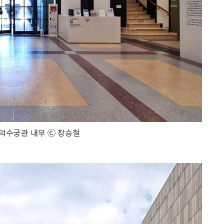
덕수궁관 내부 Ⓒ 장승철