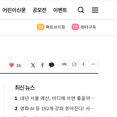
어린이신문
공모전
이벤트
검
메
색
뉴
창
전
열
체
팩트브리핑
레터구독
기
보
기
카
좋
트
페
16
페
인
글
글
카
위
이
아
이
쇄
자
자
오
터
스
요
지
하
크
크
톡
북
U
기
기
기
R
새
크
작
L
창
게
게
최신 뉴스
복
열
변
변
사
림
경
경
하
하
1
내년 서울 예산, 어디에 쓰면 좋을까요? 온라인 투표
기
기
2
영화·AI 등 192개 강좌 쏟아진다! 서울시민대학 선착순 신청