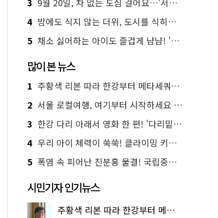
3
9월 20일, 차 없는 도심 걸어요…'서울 걷자 페스티벌' 선착순 5천명
4
밤에도 식지 않는 더위, 도시를 식히는 시원한 해법은?
5
채소 싫어하는 아이도 즐겁게 냠냠! '찾아가는 서울시 식생활 교육' 현장
많이 본 뉴스
1
주황색 리본 따라 한강부터 메타세쿼이아 숲길까지…서울둘레길 15코스
2
서울 로컬여행, 여기부터 시작하세요 '서울에디션25'
3
한강 다리 아래서 영화 한 편! '다리밑 영화관' 무료 상영
4
우리 아이 체력이 쑥쑥! 클라이밍 키즈카페·어린이 체력장
5
폭염 속 피어난 진분홍 물결! 국립중앙박물관 배롱나무 명소
시민기자 인기뉴스
주황색 리본 따라 한강부터 메타세쿼이아 숲길까지…서울둘레길 15코스