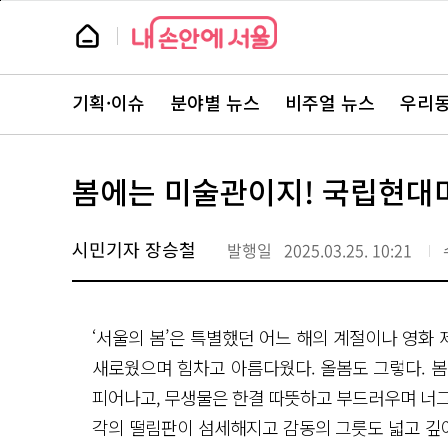
본
페
문
이
뉴
바
지
스
로
상
룸
가
단
뉴
기
으
스
로
기획·이슈
분야별 뉴스
비주얼 뉴스
우리동
주
이
요
동
서
비
스
봄에는 미술관이지! 국립현대
바
로
가
기
시민기자 장승철
발행일
2025.03.25. 10:21
‘서울의 봄’은 특별했던 어느 해의 계절이나 영화 
새로웠으며 힘차고 아름다웠다. 올봄도 그렇다. 
피어나고, 무생물은 한결 따뜻하고 부드러우며 너그
각의 떨림판이 섬세해지고 감동의 그릇도 넓고 깊어