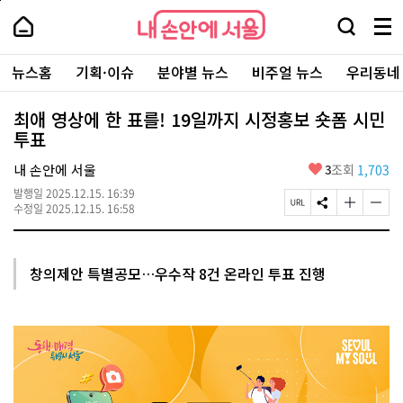
본
페
내
문
이
내
손
검
메
바
지
손
안
색
뉴
로
상
안
주
에
창
전
가
단
에
뉴스홈
기획·이슈
분야별 뉴스
비주얼 뉴스
우리동네
요
서
열
체
기
으
서
서
울
기
보
로
울
비
기
이
-
최애 영상에 한 표를! 19일까지 시정홍보 숏폼 시민
스
동
서
투표
바
울
로
시
가
좋
내 손안에 서울
3
조회
1,703
대
기
아
표
발행일
2025.12.15. 16:39
요
소
페
S
글
글
수정일
2025.12.15. 16:58
통
이
N
자
자
포
지
S
크
크
털
U
공
기
기
R
유
크
작
창의제안 특별공모…우수작 8건 온라인 투표 진행
L
하
게
게
복
기
변
변
사
경
경
하
하
기
기