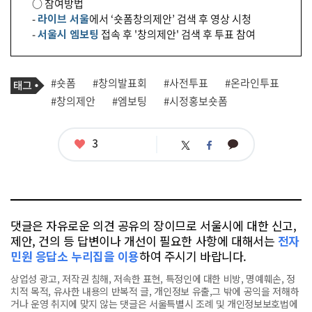
○ 참여방법
-
라이브 서울
에서 ‘숏폼창의제안’ 검색 후 영상 시청
-
서울시 엠보팅
접속 후 '창의제안' 검색 후 투표 참여
기
태
#숏폼
#창의발표회
#사전투표
#온라인투표
사
그
관
#창의제안
#엠보팅
#시정홍보숏폼
련
태
그
좋
3
카
트
페
아
카
위
이
요
오
터
스
톡
북
댓글은 자유로운 의견 공유의 장이므로 서울시에 대한 신고,
제안, 건의 등 답변이나 개선이 필요한 사항에 대해서는
전자
민원 응답소 누리집을 이용
하여 주시기 바랍니다.
상업성 광고, 저작권 침해, 저속한 표현, 특정인에 대한 비방, 명예훼손, 정
치적 목적, 유사한 내용의 반복적 글, 개인정보 유출,그 밖에 공익을 저해하
거나 운영 취지에 맞지 않는 댓글은 서울특별시 조례 및 개인정보보호법에