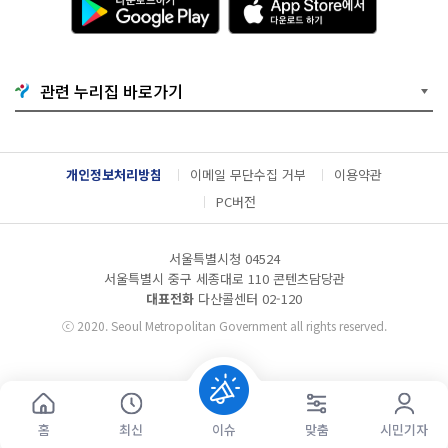
운
p
로
p
드
S
하
t
기
o
관련 누리집 바로가기
G
r
o
e
o
에
g
서
l
다
개인정보처리방침
이메일 무단수집 거부
이용약관
e
운
P
로
PC버전
l
드
a
하
y
기
서울특별시청 04524
서울특별시 중구 세종대로 110 콘텐츠담당관
대표전화
다산콜센터
02-120
ⓒ
2020. Seoul Metropolitan Government all rights reserved.
홈
최신
이슈
맞춤
시민기자