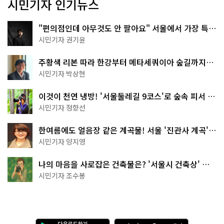
시민기자 인기뉴스
"편의점인데 아무것도 안 팔아요" 서울에서 가장 특별
한 편의점의 정체
시민기자 권기윤
주황색 리본 따라 한강부터 메타세쿼이아 숲길까지…
서울둘레길 15코스
시민기자 박상현
이것이 천연 냉방! '서울둘레길 9코스'로 숲속 피서 떠
나볼까
시민기자 정향선
한여름에도 얼음장 같은 계곡물! 서울 '진관사 계곡'이
천국이네~
시민기자 양지영
나의 마음을 사로잡은 건축물은? '서울시 건축상' 수
상작 공개!
시민기자 조수봉
다
A