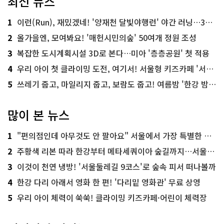
최신 뉴스
1
이런(Run), 재밌겠네! '양재천 달빛야행런' 야간 러닝…300명 모집
2
올가을엔, 모여봐요! '매헌시민의숲' 50여개 정원 조성
3
복잡한 도시계획시설 3D로 본다…미아 '층층공원' 첫 적용
4
우리 아이 첫 클라이밍 도전, 여기서! 서울형 키즈카페 '서울가족플라자점'
5
쓰레기 줍고, 마일리지 줍고, 보람도 줍고! 여름밤 '한강 밤마실 줍깅'
많이 본 뉴스
1
"편의점인데 아무것도 안 팔아요" 서울에서 가장 특별한 편의점의 정체
2
주황색 리본 따라 한강부터 메타세쿼이아 숲길까지…서울둘레길 15코스
3
이것이 천연 냉방! '서울둘레길 9코스'로 숲속 피서 떠나볼까
4
한강 다리 아래서 영화 한 편! '다리밑 영화관' 무료 상영
5
우리 아이 체력이 쑥쑥! 클라이밍 키즈카페·어린이 체력장