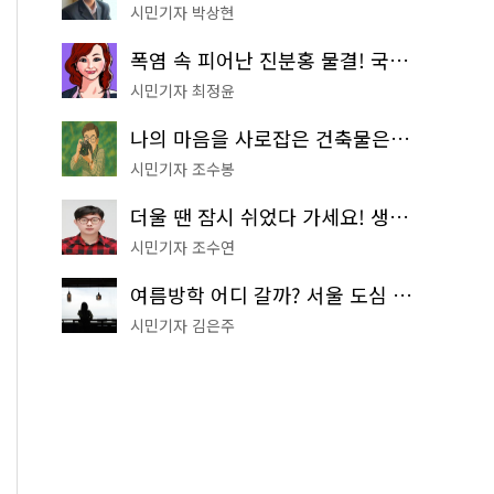
시민기자 박상현
폭염 속 피어난 진분홍 물결! 국립중앙박물관 배롱나무 명소
시민기자 최정윤
나의 마음을 사로잡은 건축물은? '서울시 건축상' 수상작 공개!
시민기자 조수봉
더울 땐 잠시 쉬었다 가세요! 생수 냉장고부터 해피소·무더위쉼터까지
시민기자 조수연
여름방학 어디 갈까? 서울 도심 무료 실내 여행 코스 추천
시민기자 김은주