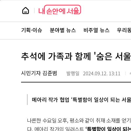
본
페
문
이
뉴
바
지
스
로
상
룸
가
단
뉴
기
으
스
로
기획·이슈
분야별 뉴스
비주얼 뉴스
우리동
주
이
요
동
서
비
스
추석에 가족과 함께 '숨은 서울정
바
로
가
기
시민기자 김준범
발행일
2024.09.12. 13:11
메아리 작가 협업 ‘특별함이 일상이 되는 서울’
나른한 수요일 오후, 평소와 같이 취재 소재를 얻
다.
메아리 작가
의 일러스트
‘특별함이 일상이 되는