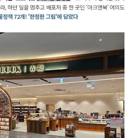
, 하던 일을 멈추고 배포처 중 한 곳인 ‘아크앤북’ 여의도
울정책 72개! '한정판 그림'에 담았다