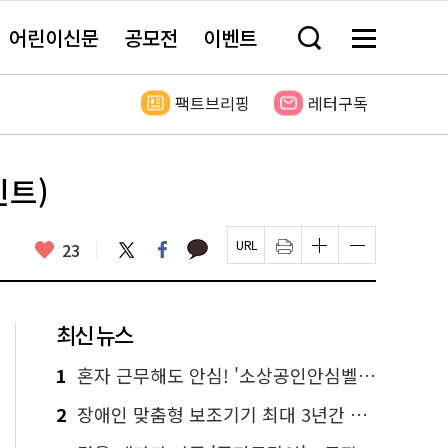
어린이신문
공모전
이벤트
검
메
색
뉴
창
전
열
체
팩트브리핑
레터구독
기
보
기
힌트)
카
좋
트
페
23
페
인
글
글
카
위
이
아
이
쇄
자
자
오
터
스
요
지
하
크
크
톡
북
U
기
기
기
R
새
크
작
L
창
게
게
최신 뉴스
복
열
변
변
사
림
경
경
하
하
1
혼자 근무해도 안심! '소상공인안심벨' 신청하세요
기
기
2
장애인 맞춤형 보조기기 최대 3년간 무상 대여…삶의 질 높인다