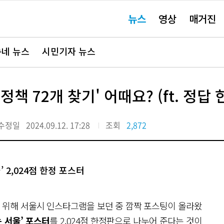
주
뉴스
영상
매거진
요
서
비
스
바
네 뉴스
시민기자 뉴스
로
가
기"
책 72개 찾기' 어때요? (ft. 정답 
수정일
2024.09.12. 17:28
조회
2,872
 2,024점 한정 포스터
기 위해 서울시 인스타그램을 보던 중 깜짝 포스팅이 올라왔
 서울’ 포스터
를
2,024점 한정판
으로 나누어 준다는 것이