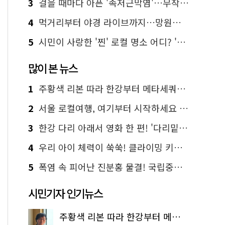
3
걸을 때마다 아픈 '족저근막염'…무작정 참지 말고 '이것' 해보세요!
4
먹거리부터 야경 라이브까지…망원한강공원 알짜 코스
5
시민이 사랑한 '찐' 로컬 명소 어디? '서울에디션25' 추천 코스
많이 본 뉴스
1
주황색 리본 따라 한강부터 메타세쿼이아 숲길까지…서울둘레길 15코스
2
서울 로컬여행, 여기부터 시작하세요 '서울에디션25'
3
한강 다리 아래서 영화 한 편! '다리밑 영화관' 무료 상영
4
우리 아이 체력이 쑥쑥! 클라이밍 키즈카페·어린이 체력장
5
폭염 속 피어난 진분홍 물결! 국립중앙박물관 배롱나무 명소
시민기자 인기뉴스
주황색 리본 따라 한강부터 메타세쿼이아 숲길까지…서울둘레길 15코스