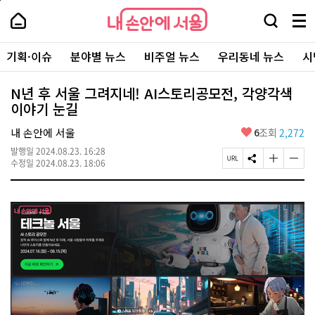
본
페
내
문
이
내
손
검
메
바
지
손
안
색
뉴
로
상
안
주
에
창
전
가
단
에
기획·이슈
분야별 뉴스
비주얼 뉴스
우리동네 뉴스
시
요
서
열
체
기
으
서
서
울
기
보
로
울
비
기
이
-
N년 후 서울 그려지네! AI스토리공모전, 각양각색
스
동
서
이야기 눈길
바
울
로
시
가
좋
내 손안에 서울
6
조회
2,272
대
기
아
표
발행일
2024.08.23. 16:28
요
소
페
S
글
글
수정일
2024.08.23. 18:06
통
이
N
자
자
포
지
S
크
크
털
U
공
기
기
R
유
크
작
L
하
게
게
복
기
변
변
사
경
경
하
하
기
기