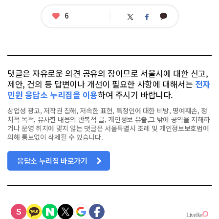
좋
6
카
트
페
아
카
위
이
요
오
터
스
톡
북
댓글은 자유로운 의견 공유의 장이므로 서울시에 대한 신고,
제안, 건의 등 답변이나 개선이 필요한 사항에 대해서는
전자
민원 응답소 누리집을 이용
하여 주시기 바랍니다.
상업성 광고, 저작권 침해, 저속한 표현, 특정인에 대한 비방, 명예훼손, 정
치적 목적, 유사한 내용의 반복적 글, 개인정보 유출,그 밖에 공익을 저해하
거나 운영 취지에 맞지 않는 댓글은 서울특별시 조례 및 개인정보보호법에
의해 통보없이 삭제될 수 있습니다.
응답소 누리집 바로가기