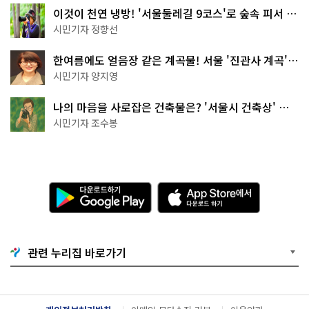
이것이 천연 냉방! '서울둘레길 9코스'로 숲속 피서 떠
나볼까
시민기자 정향선
한여름에도 얼음장 같은 계곡물! 서울 '진관사 계곡'이
천국이네~
시민기자 양지영
나의 마음을 사로잡은 건축물은? '서울시 건축상' 수
상작 공개!
시민기자 조수봉
다
A
운
p
로
p
드
S
하
t
기
o
관련 누리집 바로가기
G
r
o
e
o
에
g
서
l
다