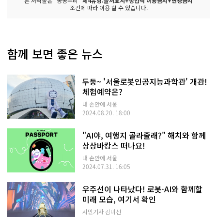
본 저작물은 "공공누리"
제4유형:출처표시+상업적 이용금지+변경금지
조건에 따라 이용 할 수 있습니다.
함께 보면 좋은 뉴스
두둥~ '서울로봇인공지능과학관' 개관!
체험예약은?
내 손안에 서울
2024.08.20. 18:00
"AI야, 여행지 골라줄래?" 해치와 함께
상상바캉스 떠나요!
내 손안에 서울
2024.07.31. 16:05
우주선이 나타났다! 로봇·AI와 함께할
미래 모습, 여기서 확인
시민기자 김미선