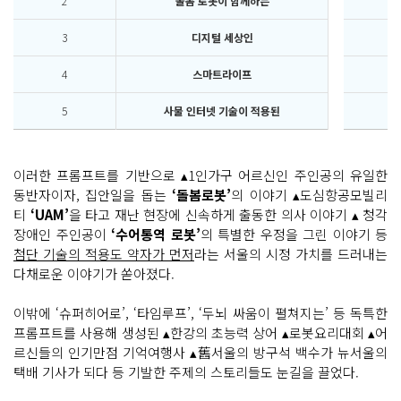
2
돌봄 로봇이 함께하는
7
3
디지털 세상인
8
4
스마트라이프
9
5
사물 인터넷 기술이 적용된
10
이러한 프롬프트를 기반으로 ▴1인가구 어르신인 주인공의 유일한
동반자이자, 집안일을 돕는
‘돌봄로봇’
의 이야기 ▴도심항공모빌리
티
‘UAM’
을 타고 재난 현장에 신속하게 출동한 의사 이야기 ▴ 청각
장애인 주인공이
‘수어통역 로봇’
의 특별한 우정을 그린 이야기 등
첨단 기술의 적용도 약자가 먼저
라는 서울의 시정 가치를 드러내는
다채로운 이야기가 쏟아졌다.
이밖에 ‘슈퍼히어로’, ‘타임루프’, ‘두뇌 싸움이 펼쳐지는’ 등 독특한
프롬프트를 사용해 생성된 ▴한강의 초능력 상어 ▴로봇요리대회 ▴어
르신들의 인기만점 기억여행사 ▴舊서울의 방구석 백수가 뉴서울의
택배 기사가 되다 등 기발한 주제의 스토리들도 눈길을 끌었다.