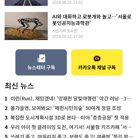
2024.08.20. 11:02
AI와 대화하고 로봇개와 놀고…'서울로
봇인공지능과학관'
시민기자 조수연
2024.08.12. 17:00
최신 뉴스
1
이런(Run), 재밌겠네! '양재천 달빛야행런' 야간 러닝…300명 모집
2
올가을엔, 모여봐요! '매헌시민의숲' 50여개 정원 조성
3
복잡한 도시계획시설 3D로 본다…미아 '층층공원' 첫 적용
4
우리 아이 첫 클라이밍 도전, 여기서! 서울형 키즈카페 '서울가족플라자점'
5
쓰레기 줍고, 마일리지 줍고, 보람도 줍고! 여름밤 '한강 밤마실 줍깅'