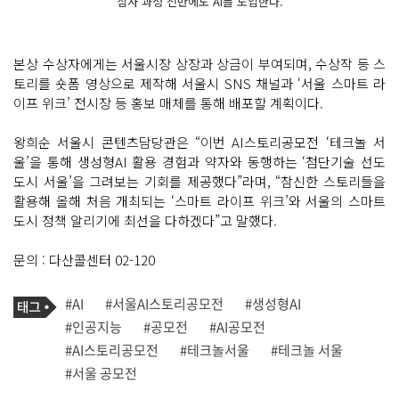
심사 과정 전반에도 AI를 도입한다.
본상 수상자에게는 서울시장 상장과 상금이 부여되며, 수상작 등 스
토리를 숏폼 영상으로 제작해 서울시 SNS 채널과 ‘서울 스마트 라
이프 위크’ 전시장 등 홍보 매체를 통해 배포할 계획이다.
왕희순 서울시 콘텐츠담당관은 “이번 AI스토리공모전 ‘테크놀 서
울’을 통해 생성형AI 활용 경험과 약자와 동행하는 ‘첨단기술 선도
도시 서울’을 그려보는 기회를 제공했다”라며, “참신한 스토리들을
활용해 올해 처음 개최되는 ‘스마트 라이프 위크’와 서울의 스마트
도시 정책 알리기에 최선을 다하겠다”고 말했다.
문의 : 다산콜센터 02-120
기
태
#AI
#서울AI스토리공모전
#생성형AI
사
그
관
#인공지능
#공모전
#AI공모전
련
#AI스토리공모전
#테크놀서울
#테크놀 서울
태
그
#서울 공모전