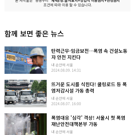
본 저작물은 "공공누리"
제4유형:출처표시+상업적 이용금지+변경금지
조건에 따라 이용 할 수 있습니다.
함께 보면 좋은 뉴스
탄력근무·임금보전…폭염 속 건설노동
자 안전 지킨다
내 손안에 서울
2024.08.09. 14:31
뜨거운 도시를 식힌다! 쿨링로드 등 폭
염저감시설 가동 총력
내 손안에 서울
2024.08.07. 16:00
폭염대응 '심각' 격상! 서울시 첫 폭염
재난안전대책본부 가동
내 손안에 서울