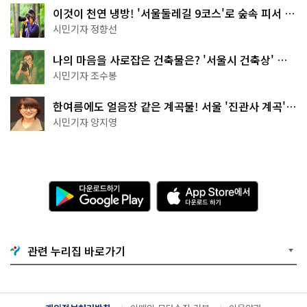
이것이 천연 냉방! '서울둘레길 9코스'로 숲속 피서 떠
나볼까
시민기자 정향선
나의 마음을 사로잡은 건축물은? '서울시 건축상' 수
상작 공개!
시민기자 조수봉
한여름에도 얼음장 같은 계곡물! 서울 '진관사 계곡'이
천국이네~
시민기자 양지영
다
A
운
p
로
p
드
S
하
t
기
o
관련 누리집 바로가기
G
r
o
e
o
에
g
서
l
다