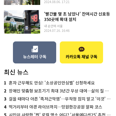
2024.08.06. 17:21
'빨간불 몇 초 남았나' 잔여시간 신호등
350곳에 확대 설치
내 손안에 서울
2024.07.16. 16:46
최신 뉴스
1
혼자 근무해도 안심! '소상공인안심벨' 신청하세요
2
장애인 맞춤형 보조기기 최대 3년간 무상 대여…삶의 질 높인다
3
걸을 때마다 아픈 '족저근막염'…무작정 참지 말고 '이것' 해보세요!
4
먹거리부터 야경 라이브까지…망원한강공원 알짜 코스
5
시민이 사랑한 '찐' 로컬 명소 어디? '서울에디션25' 추천 코스