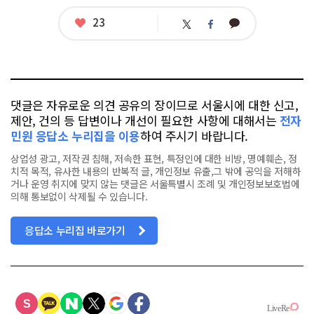
좋
23
카
트
페
아
카
위
이
요
오
터
스
톡
북
댓글은 자유로운 의견 공유의 장이므로 서울시에 대한 신고,
제안, 건의 등 답변이나 개선이 필요한 사항에 대해서는
전자
민원 응답소 누리집을 이용
하여 주시기 바랍니다.
상업성 광고, 저작권 침해, 저속한 표현, 특정인에 대한 비방, 명예훼손, 정
치적 목적, 유사한 내용의 반복적 글, 개인정보 유출,그 밖에 공익을 저해하
거나 운영 취지에 맞지 않는 댓글은 서울특별시 조례 및 개인정보보호법에
의해 통보없이 삭제될 수 있습니다.
응답소 누리집 바로가기