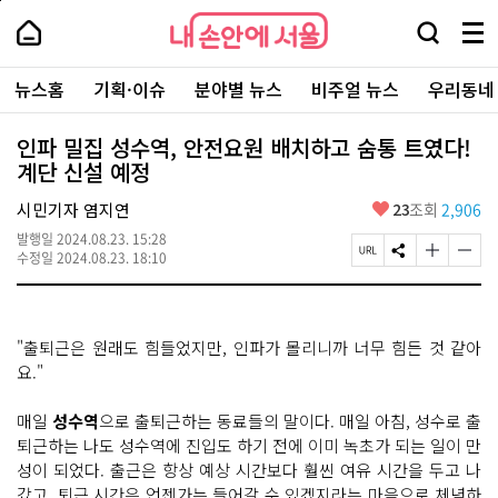
본
페
내
문
이
내
손
검
메
바
지
손
안
색
뉴
로
상
안
주
에
창
전
가
단
에
뉴스홈
기획·이슈
분야별 뉴스
비주얼 뉴스
우리동네
요
서
열
체
기
으
서
서
울
기
보
로
울
비
기
이
-
인파 밀집 성수역, 안전요원 배치하고 숨통 트였다!
스
동
서
계단 신설 예정
바
울
로
시
가
좋
시민기자 염지연
23
조회
2,906
대
기
아
표
발행일
2024.08.23. 15:28
요
소
페
S
글
글
수정일
2024.08.23. 18:10
통
이
N
자
자
포
지
S
크
크
털
U
공
기
기
R
유
크
작
"출퇴근은 원래도 힘들었지만, 인파가 몰리니까 너무 힘든 것 같아
L
하
게
게
복
기
변
변
요."
사
경
경
하
하
매일
성수역
으로 출퇴근하는 동료들의 말이다. 매일 아침, 성수로 출
기
기
퇴근하는 나도 성수역에 진입도 하기 전에 이미 녹초가 되는 일이 만
성이 되었다. 출근은 항상 예상 시간보다 훨씬 여유 시간을 두고 나
갔고, 퇴근 시간은 언젠가는 들어갈 수 있겠지라는 마음으로 체념하