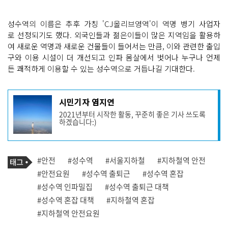
성수역의 이름은 추후 가칭 'CJ올리브영역'이 역명 병기 사업자
로 선정되기도 했다. 외국인들과 젊은이들이 많은 지역임을 활용하
여 새로운 역명과 새로운 건물들이 들어서는 만큼, 이와 관련한 출입
구와 이용 시설이 더 개선되고 인파 몸살에서 벗어나 누구나 언제
든 쾌적하게 이용할 수 있는 성수역으로 거듭나길 기대한다.
기
시민기자 염지연
사
2021년부터 시작한 활동, 꾸준히 좋은 기사 쓰도록
작
하겠습니다:)
성
자
프
로
기
필
태
#안전
#성수역
#서울지하철
#지하철역 안전
사
그
관
#안전요원
#성수역 출퇴근
#성수역 혼잡
련
#성수역 인파밀집
#성수역 출퇴근 대책
태
그
#성수역 혼잡 대책
#지하철역 혼잡
#지하철역 안전요원