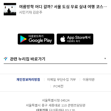
여름방학 어디 갈까? 서울 도심 무료 실내 여행 코스
추천
시민기자 김은주
다
A
운
p
로
p
드
S
하
t
기
o
관련 누리집 바로가기
G
r
o
e
o
에
g
서
l
다
개인정보처리방침
이메일 무단수집 거부
이용약관
e
운
P
로
PC버전
l
드
a
하
y
기
서울특별시청 04524
서울특별시 중구 세종대로 110 콘텐츠담당관
대표전화
다산콜센터
02-120