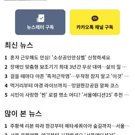
최신 뉴스
1
혼자 근무해도 안심! '소상공인안심벨' 신청하세요
2
장애인 맞춤형 보조기기 최대 3년간 무상 대여…삶의 질 높인다
3
걸을 때마다 아픈 '족저근막염'…무작정 참지 말고 '이것' 해보세요!
4
먹거리부터 야경 라이브까지…망원한강공원 알짜 코스
5
시민이 사랑한 '찐' 로컬 명소 어디? '서울에디션25' 추천 코스
많이 본 뉴스
1
주황색 리본 따라 한강부터 메타세쿼이아 숲길까지…서울둘레길 15코스
2
서울 로컬여행, 여기부터 시작하세요 '서울에디션25'