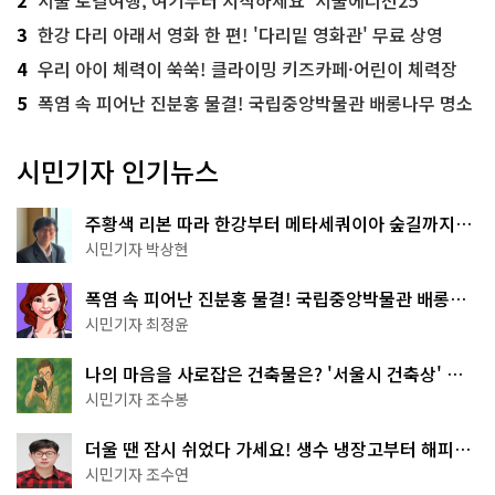
3
한강 다리 아래서 영화 한 편! '다리밑 영화관' 무료 상영
4
우리 아이 체력이 쑥쑥! 클라이밍 키즈카페·어린이 체력장
5
폭염 속 피어난 진분홍 물결! 국립중앙박물관 배롱나무 명소
시민기자 인기뉴스
주황색 리본 따라 한강부터 메타세쿼이아 숲길까지…
서울둘레길 15코스
시민기자 박상현
폭염 속 피어난 진분홍 물결! 국립중앙박물관 배롱나
무 명소
시민기자 최정윤
나의 마음을 사로잡은 건축물은? '서울시 건축상' 수
상작 공개!
시민기자 조수봉
더울 땐 잠시 쉬었다 가세요! 생수 냉장고부터 해피소
·무더위쉼터까지
시민기자 조수연