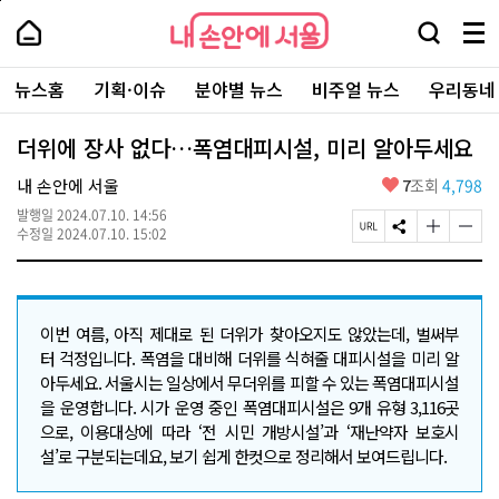
본
페
내
문
이
내
손
검
메
바
지
손
안
색
뉴
로
상
안
주
에
창
전
가
단
에
뉴스홈
기획·이슈
분야별 뉴스
비주얼 뉴스
우리동네
요
서
열
체
기
으
서
서
울
기
보
로
울
비
기
이
-
더위에 장사 없다…폭염대피시설, 미리 알아두세요
스
동
서
바
울
좋
내 손안에 서울
7
조회
4,798
로
시
아
가
대
발행일
2024.07.10. 14:56
요
기
페
S
글
글
표
수정일
2024.07.10. 15:02
이
N
자
자
소
지
S
크
크
통
U
공
기
기
포
R
유
크
작
털
L
하
게
게
이번 여름, 아직 제대로 된 더위가 찾아오지도 않았는데, 벌써부
복
기
변
변
터 걱정입니다. 폭염을 대비해 더위를 식혀줄 대피시설을 미리 알
사
경
경
아두세요. 서울시는 일상에서 무더위를 피할 수 있는 폭염대피시설
하
하
기
기
을 운영합니다. 시가 운영 중인 폭염대피시설은 9개 유형 3,116곳
으로, 이용대상에 따라 ‘전 시민 개방시설’과 ‘재난약자 보호시
설’로 구분되는데요, 보기 쉽게 한컷으로 정리해서 보여드립니다.