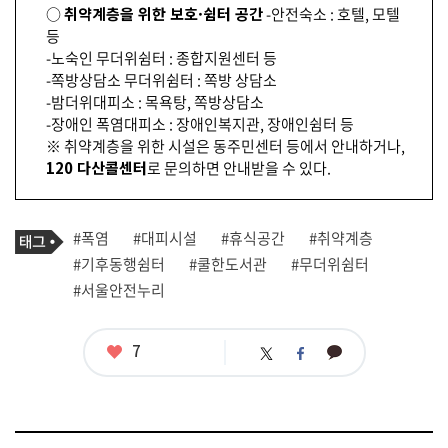
○
취약계층을 위한 보호·쉼터 공간
-안전숙소 : 호텔, 모텔
등
-노숙인 무더위쉼터 : 종합지원센터 등
-쪽방상담소 무더위쉼터 : 쪽방 상담소
-밤더위대피소 : 목욕탕, 쪽방상담소
-장애인 폭염대피소 : 장애인복지관, 장애인쉼터 등
※ 취약계층을 위한 시설은 동주민센터 등에서 안내하거나,
120 다산콜센터
로 문의하면 안내받을 수 있다.
기
태
#폭염
#대피시설
#휴식공간
#취약계층
사
그
관
#기후동행쉼터
#쿨한도서관
#무더위쉼터
련
#서울안전누리
태
그
좋
7
카
트
페
아
카
위
이
요
오
터
스
톡
북