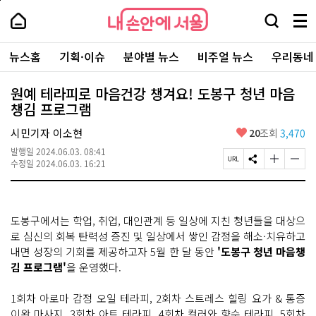
본
페
내
문
이
내
손
검
메
바
지
손
안
색
뉴
로
상
안
주
에
창
전
가
단
에
뉴스홈
기획·이슈
분야별 뉴스
비주얼 뉴스
우리동네
요
서
열
체
기
으
서
서
울
기
보
로
울
비
기
이
-
원예 테라피로 마음건강 챙겨요! 도봉구 청년 마음
스
동
서
챙김 프로그램
바
울
로
시
가
좋
시민기자 이소현
20
조회
3,470
대
기
아
표
발행일
2024.06.03. 08:41
요
소
페
S
글
글
수정일
2024.06.03. 16:21
통
이
N
자
자
포
지
S
크
크
털
U
공
기
기
R
유
크
작
도봉구에서는 학업, 취업, 대인관계 등 일상에 지친 청년들을 대상으
L
하
게
게
복
기
변
변
로 심신의 회복 탄력성 증진 및 일상에서 쌓인 감정을 해소·치유하고
사
경
경
내면 성장의 기회를 제공하고자 5월 한 달 동안
'도봉구 청년 마음챙
하
하
김 프로그램'
을 운영했다.
기
기
1회차 아로마 감정 오일 테라피, 2회차 스트레스 힐링 요가 & 통증
이완 마사지, 3회차 아트 테라피, 4회차 컬러와 향수 테라피, 5회차