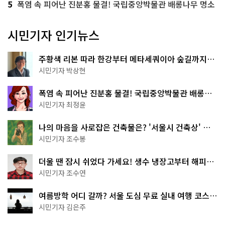
5
폭염 속 피어난 진분홍 물결! 국립중앙박물관 배롱나무 명소
시민기자 인기뉴스
주황색 리본 따라 한강부터 메타세쿼이아 숲길까지…
서울둘레길 15코스
시민기자 박상현
폭염 속 피어난 진분홍 물결! 국립중앙박물관 배롱나
무 명소
시민기자 최정윤
나의 마음을 사로잡은 건축물은? '서울시 건축상' 수
상작 공개!
시민기자 조수봉
더울 땐 잠시 쉬었다 가세요! 생수 냉장고부터 해피소
·무더위쉼터까지
시민기자 조수연
여름방학 어디 갈까? 서울 도심 무료 실내 여행 코스
추천
시민기자 김은주