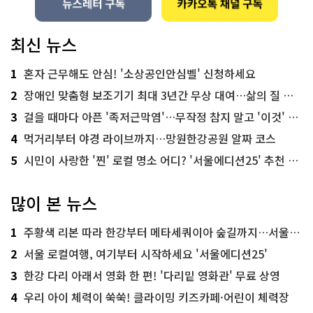
최신 뉴스
1
혼자 근무해도 안심! '소상공인안심벨' 신청하세요
2
장애인 맞춤형 보조기기 최대 3년간 무상 대여…삶의 질 높인다
3
걸을 때마다 아픈 '족저근막염'…무작정 참지 말고 '이것' 해보세요!
4
먹거리부터 야경 라이브까지…망원한강공원 알짜 코스
5
시민이 사랑한 '찐' 로컬 명소 어디? '서울에디션25' 추천 코스
많이 본 뉴스
1
주황색 리본 따라 한강부터 메타세쿼이아 숲길까지…서울둘레길 15코스
2
서울 로컬여행, 여기부터 시작하세요 '서울에디션25'
3
한강 다리 아래서 영화 한 편! '다리밑 영화관' 무료 상영
4
우리 아이 체력이 쑥쑥! 클라이밍 키즈카페·어린이 체력장