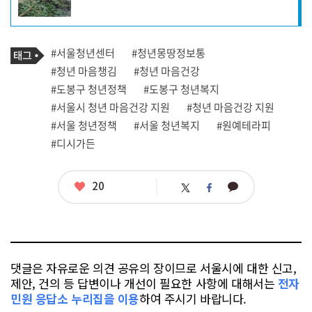
성
자
프
로
기
필
태
#서울청년센터
#청년몽땅정보통
사
그
관
#청년 마음챙김
#청년 마음건강
련
#도봉구 청년정책
#도봉구 청년복지
태
그
#서울시 청년 마음건강 지원
#청년 마음건강 지원
#서울 청년정책
#서울 청년복지
#원예테라피
#디시가든
좋
20
카
트
페
아
카
위
이
요
오
터
스
톡
북
댓글은 자유로운 의견 공유의 장이므로 서울시에 대한 신고,
제안, 건의 등 답변이나 개선이 필요한 사항에 대해서는
전자
민원 응답소 누리집을 이용
하여 주시기 바랍니다.