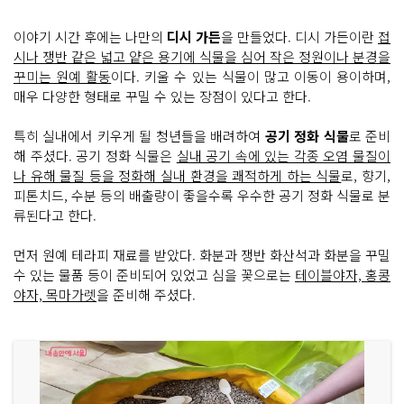
이야기 시간 후에는 나만의
디시 가든
을 만들었다. 디시 가든이란
접
시나 쟁반 같은 넓고 얕은 용기에 식물을 심어 작은 정원이나 분경을
꾸미는 원예 활동
이다. 키울 수 있는 식물이 많고 이동이 용이하며,
매우 다양한 형태로 꾸밀 수 있는 장점이 있다고 한다.
특히 실내에서 키우게 될 청년들을 배려하여
공기 정화 식물
로 준비
해 주셨다. 공기 정화 식물은
실내 공기 속에 있는 각종 오염 물질이
나 유해 물질 등을 정화해 실내 환경을 쾌적하게 하는 식물
로, 향기,
피톤치드, 수분 등의 배출량이 좋을수록 우수한 공기 정화 식물로 분
류된다고 한다.
먼저 원예 테라피 재료를 받았다. 화분과 쟁반 화산석과 화분을 꾸밀
수 있는 물품 등이 준비되어 있었고 심을 꽃으로는
테이블야자, 홍콩
야자, 목마가렛
을 준비해 주셨다.