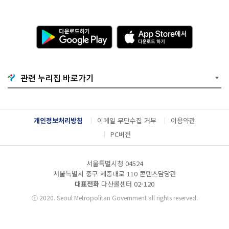
다
A
운
p
로
p
드
S
하
t
기
o
관련 누리집 바로가기
G
r
o
e
o
에
g
서
l
다
개인정보처리방침
이메일 무단수집 거부
이용약관
e
운
P
로
PC버전
l
드
a
하
y
기
서울특별시청 04524
서울특별시 중구 세종대로 110 콘텐츠담당관
대표전화
다산콜센터
02-120
ⓒ
2020. Seoul Metropolitan Government all rights reserved.