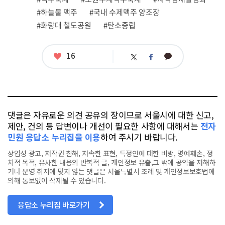
련
#하늘물 맥주
#국내 수제맥주 양조장
태
그
#화랑대 철도공원
#탄소중립
좋
16
카
트
페
아
카
위
이
요
오
터
스
톡
북
댓글은 자유로운 의견 공유의 장이므로 서울시에 대한 신고,
제안, 건의 등 답변이나 개선이 필요한 사항에 대해서는
전자
민원 응답소 누리집을 이용
하여 주시기 바랍니다.
상업성 광고, 저작권 침해, 저속한 표현, 특정인에 대한 비방, 명예훼손, 정
치적 목적, 유사한 내용의 반복적 글, 개인정보 유출,그 밖에 공익을 저해하
거나 운영 취지에 맞지 않는 댓글은 서울특별시 조례 및 개인정보보호법에
의해 통보없이 삭제될 수 있습니다.
응답소 누리집 바로가기