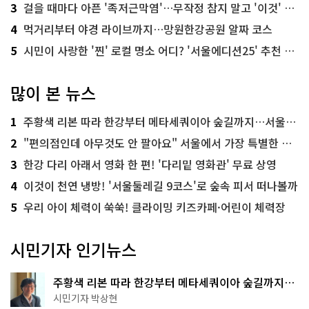
3
걸을 때마다 아픈 '족저근막염'…무작정 참지 말고 '이것' 해보세요!
4
먹거리부터 야경 라이브까지…망원한강공원 알짜 코스
5
시민이 사랑한 '찐' 로컬 명소 어디? '서울에디션25' 추천 코스
많이 본 뉴스
1
주황색 리본 따라 한강부터 메타세쿼이아 숲길까지…서울둘레길 15코스
2
"편의점인데 아무것도 안 팔아요" 서울에서 가장 특별한 편의점의 정체
3
한강 다리 아래서 영화 한 편! '다리밑 영화관' 무료 상영
4
이것이 천연 냉방! '서울둘레길 9코스'로 숲속 피서 떠나볼까
5
우리 아이 체력이 쑥쑥! 클라이밍 키즈카페·어린이 체력장
시민기자 인기뉴스
주황색 리본 따라 한강부터 메타세쿼이아 숲길까지…
서울둘레길 15코스
시민기자 박상현