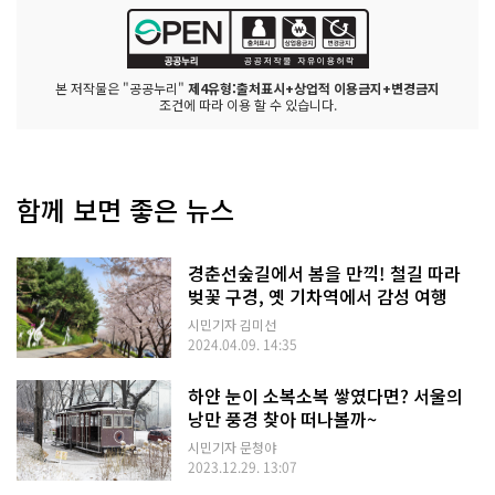
본 저작물은 "공공누리"
제4유형:출처표시+상업적 이용금지+변경금지
조건에 따라 이용 할 수 있습니다.
함께 보면 좋은 뉴스
경춘선숲길에서 봄을 만끽! 철길 따라
벚꽃 구경, 옛 기차역에서 감성 여행
시민기자 김미선
2024.04.09. 14:35
하얀 눈이 소복소복 쌓였다면? 서울의
낭만 풍경 찾아 떠나볼까~
시민기자 문청야
2023.12.29. 13:07