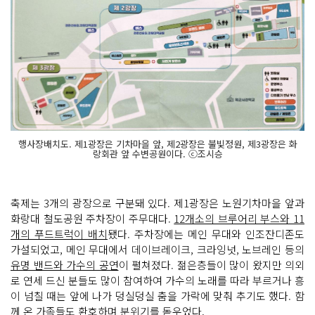
행사장배치도. 제1광장은 기차마을 앞, 제2광장은 불빛정원, 제3광장은 화
랑회관 앞 수변공원이다. ⓒ조시승
축제는 3개의 광장으로 구분돼 있다. 제1광장은 노원기차마을 앞과
화랑대 철도공원 주차장이 주무대다.
12개소의 브루어리 부스와 11
개의 푸드트럭이 배치
됐다. 주차장에는 메인 무대와 인조잔디존도
가설되었고, 메인 무대에서 데이브레이크, 크라잉넛, 노브레인 등의
유명 밴드와 가수의 공연
이 펼쳐졌다. 젊은층들이 많이 왔지만 의외
로 연세 드신 분들도 많이 참여하여 가수의 노래를 따라 부르거나 흥
이 넘칠 때는 앞에 나가 덩실덩실 춤을 가락에 맞춰 추기도 했다. 함
께 온 가족들도 환호하며 분위기를 돋우었다.