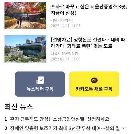
프사로 바꾸고 싶은 서울단풍명소 3곳,
지금이 절정!
시민기자 이선미
2022.11.14. 14:03
[설명자료] 정형돈도 걸렸다…내비 따
라가다 ‘과태료 폭탄’ 맞는 도로
서울시 언론담당관
2023.01.17. 12:00
최신 뉴스
1
혼자 근무해도 안심! '소상공인안심벨' 신청하세요
2
장애인 맞춤형 보조기기 최대 3년간 무상 대여…삶의 질 높인다