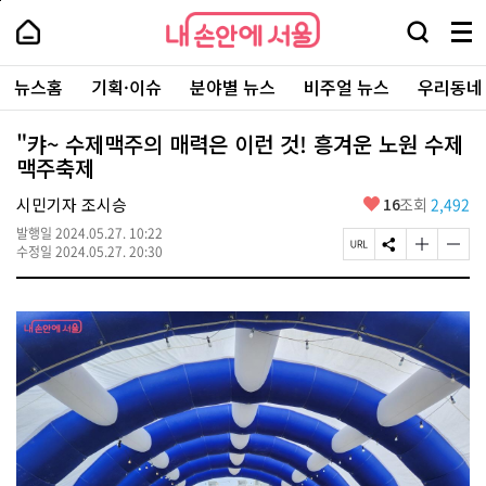
본
페
내
문
이
내
손
검
메
바
지
손
안
색
뉴
로
상
안
주
에
창
전
가
단
에
뉴스홈
기획·이슈
분야별 뉴스
비주얼 뉴스
우리동네
요
서
열
체
기
으
서
서
울
기
보
로
울
비
기
이
-
"캬~ 수제맥주의 매력은 이런 것! 흥겨운 노원 수제
스
동
서
맥주축제
바
울
로
시
가
좋
시민기자 조시승
16
조회
2,492
대
기
아
표
발행일
2024.05.27. 10:22
요
소
페
S
글
글
수정일
2024.05.27. 20:30
통
이
N
자
자
포
지
S
크
크
털
U
공
기
기
R
유
크
작
L
하
게
게
복
기
변
변
사
경
경
하
하
기
기