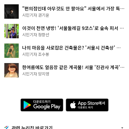
"편의점인데 아무것도 안 팔아요" 서울에서 가장 특별
한 편의점의 정체
시민기자 권기윤
이것이 천연 냉방! '서울둘레길 9코스'로 숲속 피서 떠
나볼까
시민기자 정향선
나의 마음을 사로잡은 건축물은? '서울시 건축상' 수
상작 공개!
시민기자 조수봉
한여름에도 얼음장 같은 계곡물! 서울 '진관사 계곡'이
천국이네~
시민기자 양지영
다
A
운
p
로
p
드
S
하
t
기
o
관련 누리집 바로가기