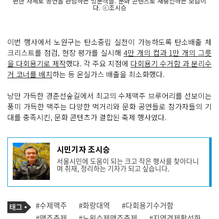
편한 자세로 공연을 관람하는 방문객들. 문화 콘텐츠로 재충전하는 모습이
다. ⓒ조시승
이번 행사에서 노원구는 탄소중립 실천이 가능하도록 탄소배출 체
크리스트를 점검, 현장 평가를 실시해
4만 개의 컵과 1만 개의 그릇
을 다회용기로 제작
했다. 각 주요 지점에
다회용기 수거함 과 분리수
거 코너를 배치
하는 등 온실가스 배출을 최소화했다.
낭만 가득한 경춘선숲길에서 최고의 수제맥주 브루어리를 선보이는
풍미 가득한 맥주는 다양한 먹거리와 문화 공연들로 참가자들의 기
대를 충족시킨, 문화 콘텐츠가 결합된 축제 행사였다.
기
시민기자 조시승
사
서울시민에 도움이 되는 크고 작은 행사를 찾아다니
작
며 취재, 정리하는 기자가 되고 싶습니다.
성
자
프
로
기
필
태
#수제맥주
#화랑대역
#다회용기수거함
사
그
관
#맥주축제
#노원수제맥주축제
#지역경제활성화