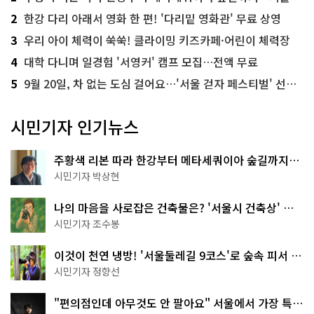
2
한강 다리 아래서 영화 한 편! '다리밑 영화관' 무료 상영
3
우리 아이 체력이 쑥쑥! 클라이밍 키즈카페·어린이 체력장
4
대학 다니며 일경험 '서영커' 캠프 모집…전액 무료
5
9월 20일, 차 없는 도심 걸어요…'서울 걷자 페스티벌' 선착순 5천명
시민기자 인기뉴스
주황색 리본 따라 한강부터 메타세쿼이아 숲길까지…
서울둘레길 15코스
시민기자 박상현
나의 마음을 사로잡은 건축물은? '서울시 건축상' 수
상작 공개!
시민기자 조수봉
이것이 천연 냉방! '서울둘레길 9코스'로 숲속 피서 떠
나볼까
시민기자 정향선
"편의점인데 아무것도 안 팔아요" 서울에서 가장 특별