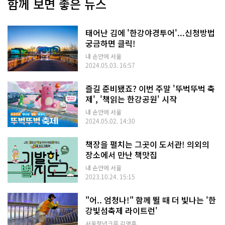
함께 보면 좋은 뉴스
태어난 김에 '한강야경투어'...신청방법
궁금하면 클릭!
내 손안에 서울
2024.05.03. 16:57
즐길 준비됐죠? 이번 주말 '뚜벅뚜벅 축
제', '책읽는 한강공원' 시작
내 손안에 서울
2024.05.02. 14:30
책장을 펼치는 그곳이 도서관! 의외의
장소에서 만난 책맛집
내 손안에 서울
2023.10.24. 15:15
"어.. 엄청나!" 함께 뛸 때 더 빛나는 '한
강빛섬축제 라이트런'
서울청년크루 김영훈