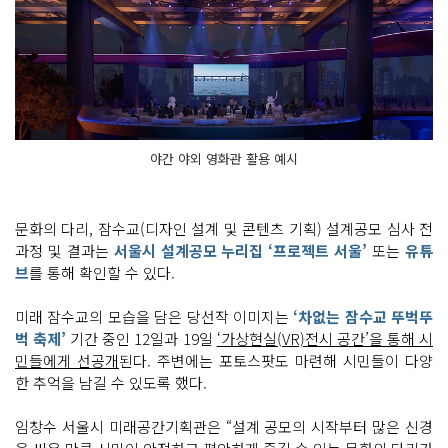
야간 야외 영화관 활용 예시
문화의 다리, 잠수교(디자인 설계 및 콘텐츠 기획) 설계공모 심사 전
과정 및 결과는
서울시 설계공모 누리집 ‘프로젝트 서울’
또는
유튜
브
를 통해 확인할 수 있다.
미래 잠수교의 모습을 담은 당선작 이미지는
‘차없는 잠수교 뚜벅뚜
벅 축제’
기간 중인 12일과 19일
‘가상현실(VR)전시 공간’을 통해 시
민들에게 선공개
된다. 주변에는 포토스팟도 마련해 시민들이 다양
한 추억을 남길 수 있도록 했다.
임창수 서울시 미래공간기획관은 “설계 공모의 시작부터 많은 신경