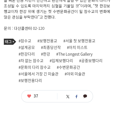
을 써온 만큼 시민이 안전하고 편안하게 즐길 수 있는 문화의 다리가
조성될 수 있도록 마지막까지 심혈을 기울일 것”이라며, “첫 한강보
행교이자 한강 위에 생기는 첫 수변문화공간이 될 잠수교의 변화에
많은 관심을 부탁한다”고 전했다.
문의 : 다산콜센터 02-120
기
태
#잠수교
#보행전용교
#서울 첫 보행전용교
사
그
관
#설계공모
#최종당선작
#아치 미스트
련
#한강다리
#한강
#The Longest Gallery
태
그
#차 없는 잠수교
#입체보행다리
#공중보행다리
#문화의 다리 잠수교
#수변문화공간
#서울에서 가장 긴 미술관
#야외 미술관
#보행전용다리
좋
37
카
트
페
아
카
위
이
요
오
터
스
톡
북