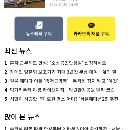
2023.10.20. 14:40
최신 뉴스
1
혼자 근무해도 안심! '소상공인안심벨' 신청하세요
2
장애인 맞춤형 보조기기 최대 3년간 무상 대여…삶의 질 높인다
3
걸을 때마다 아픈 '족저근막염'…무작정 참지 말고 '이것' 해보세요!
4
먹거리부터 야경 라이브까지…망원한강공원 알짜 코스
5
시민이 사랑한 '찐' 로컬 명소 어디? '서울에디션25' 추천 코스
많이 본 뉴스
1
주황색 리본 따라 한강부터 메타세쿼이아 숲길까지…서울둘레길 15코스