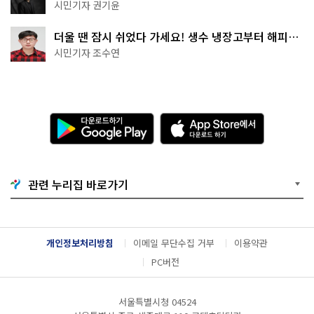
한 편의점의 정체
시민기자 권기윤
더울 땐 잠시 쉬었다 가세요! 생수 냉장고부터 해피소
·무더위쉼터까지
시민기자 조수연
다
A
운
p
로
p
드
S
하
t
기
o
관련 누리집 바로가기
G
r
o
e
o
에
g
서
l
다
개인정보처리방침
이메일 무단수집 거부
이용약관
e
운
P
로
PC버전
l
드
a
하
y
기
서울특별시청 04524