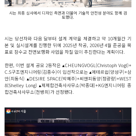
시는 최종 심사에서 디자인 측면과 더불어 기술적 안전성 분야도 함께 검
토했다.
시는 당선자와 다음 달부터 설계 계약을 체결하고 약 10개월간 기
본 및 실시설계를 진행한 뒤에 2025년 착공, 2026년 4월 준공을 목
표로 잠수교 전면보행화 사업을 차질 없이 추진한다는 계획이다.
한편, 이번 설계 공모 2등작은 ▴CHEUNGVOGL(Christoph Vogl)+
C.S구조엔지니어링(김종수)이 입선작으로는 ▴에테르쉽(양성구)+삼
안(최동식) ▴DESIRE SPACE(박혜주)+씨앤피동양(정광량)+WEST
8(Shelley Long) ▴제제합건축사사무소(박종대)+KG엔지니어링 종
합건축사사무소(천병희)가 선정됐다.