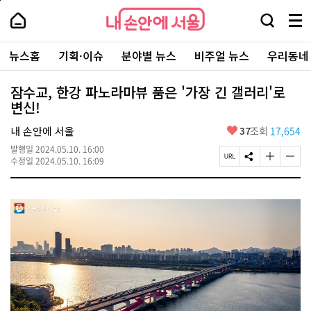
본
페
내
문
이
내
손
검
메
바
지
손
안
색
뉴
로
상
안
주
에
창
전
가
단
에
뉴스홈
기획·이슈
분야별 뉴스
비주얼 뉴스
우리동네
요
서
열
체
기
으
서
서
울
기
보
로
울
비
기
이
-
잠수교, 한강 파노라마뷰 품은 '가장 긴 갤러리'로
스
동
서
변신!
바
울
로
시
가
좋
내 손안에 서울
37
조회
17,654
대
기
아
표
발행일
2024.05.10. 16:00
요
소
페
S
글
글
수정일
2024.05.10. 16:09
통
이
N
자
자
포
지
S
크
크
털
U
공
기
기
R
유
크
작
L
하
게
게
복
기
변
변
사
경
경
하
하
기
기