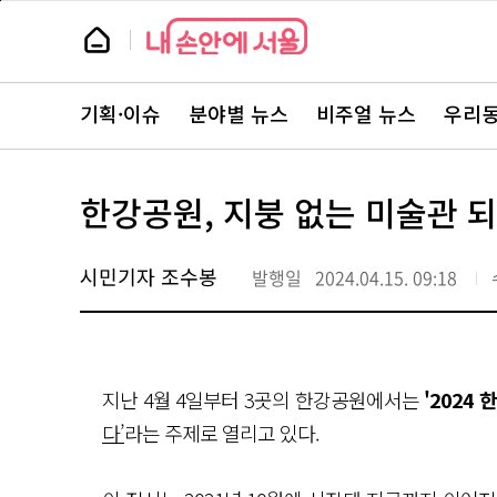
본
페
문
이
뉴
바
지
스
로
상
룸
가
단
뉴
기
으
스
로
기획·이슈
분야별 뉴스
비주얼 뉴스
우리동
주
이
요
동
서
비
스
한강공원, 지붕 없는 미술관 되
바
로
가
기
시민기자 조수봉
발행일
2024.04.15. 09:18
지난 4월 4일부터 3곳의 한강공원에서는
'2024
다’
라는 주제로 열리고 있다.