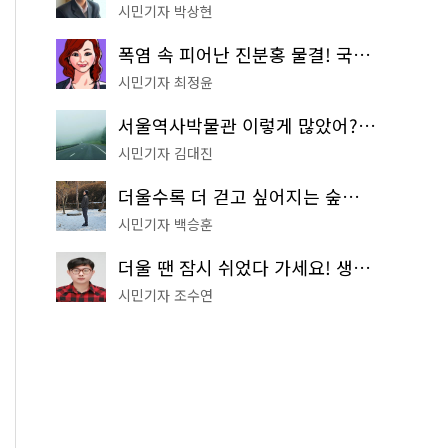
시민기자 박상현
폭염 속 피어난 진분홍 물결! 국립중앙박물관 배롱나무 명소
시민기자 최정윤
서울역사박물관 이렇게 많았어? 주말마다 한 곳씩 떠나는 역사 산책
시민기자 김대진
더울수록 더 걷고 싶어지는 숲길! 서울둘레길 '아차산 코스'
시민기자 백승훈
더울 땐 잠시 쉬었다 가세요! 생수 냉장고부터 해피소·무더위쉼터까지
시민기자 조수연