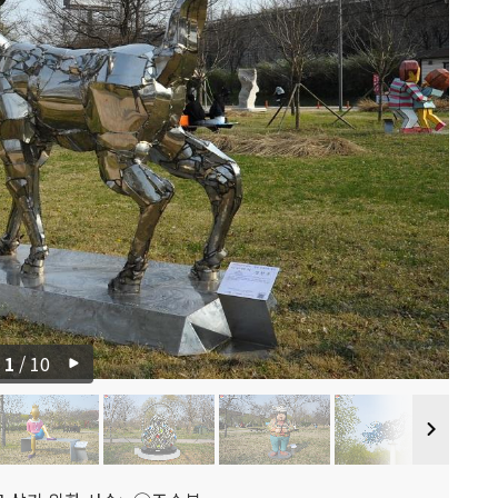
1
/
10