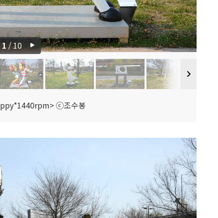
1
/
10
ppy*1440rpm> ⓒ조수봉