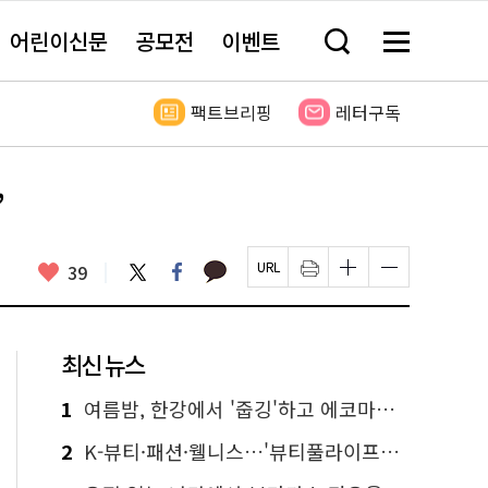
어린이신문
공모전
이벤트
검
메
색
뉴
창
전
열
체
팩트브리핑
레터구독
기
보
기
’
카
좋
트
페
39
페
인
글
글
카
위
이
아
이
쇄
자
자
오
터
스
요
지
하
크
크
톡
북
U
기
기
기
R
새
크
작
L
창
게
게
최신 뉴스
복
열
변
변
사
림
경
경
하
하
1
여름밤, 한강에서 '줍깅'하고 에코마일리지도 줍줍!
기
기
2
K-뷰티·패션·웰니스…'뷰티풀라이프인서울' 6일부터 사전 예약