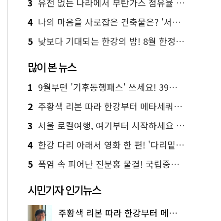
3
유전 없는 나라에서 부탄가스 점유율 1위 가능? Yes, I 'CAN'
4
나의 마음을 사로잡은 건축물은? '서울시 건축상' 수상작 공개!
5
낮보다 기대되는 한강의 밤! 8월 한정 무료 '한강 밤핑' 예약은?
많이 본 뉴스
1
9월부턴 '기후동행패스' 쓰세요! 39세까지 청년 혜택
2
주황색 리본 따라 한강부터 메타세쿼이아 숲길까지…서울둘레길 15코스
3
서울 로컬여행, 여기부터 시작하세요 '서울에디션25'
4
한강 다리 아래서 영화 한 편! '다리밑 영화관' 무료 상영
5
폭염 속 피어난 진분홍 물결! 국립중앙박물관 배롱나무 명소
시민기자 인기뉴스
주황색 리본 따라 한강부터 메타세쿼이아 숲길까지…서울둘레길 15코스