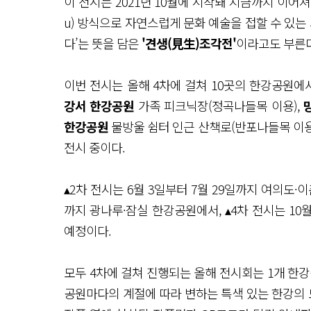
이 전시는 2021년 10월에 시작돼 지금까지 이어져 오
u) 방식으로 자연스럽게 문화 예술을 접할 수 있는
다’는 뜻을 담은
'견생(見生)조각전'
이라고도 부른다
이번 전시는 올해 4차에 걸쳐 10곳의 한강공원에서
강서 한강공원
가족 피크닉장(정곡나들목 이용),
한강공원
물방울 쉼터 인근 산책로(반포나들목 이용)
전시 중이다.
▴2차 전시는 6월 3일부터 7월 29일까지 여의도·이
까지 광나루·잠실 한강공원에서, ▴4차 전시는 10
예정이다.
모두 4차에 걸쳐 진행되는 올해 전시회는 1개 한강공
공원마다의 계절에 따라 변하는 특색 있는 한강의 