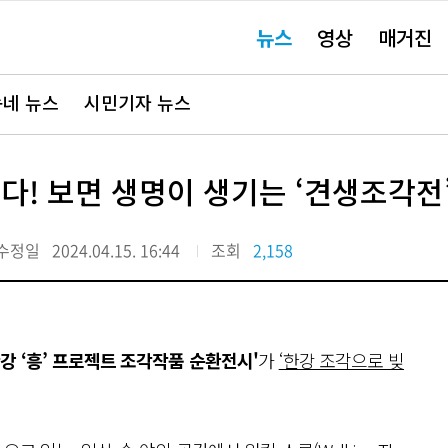
주
뉴스
영상
매거진
요
서
비
스
바
네 뉴스
시민기자 뉴스
로
가
기"
다! 보면 생명이 생기는 ‘견생조각전
수정일
2024.04.15. 16:44
조회
2,158
 한강 ‘흥’ 프로젝트 조각작품 순환전시'
가
‘한강 조각으로 빚