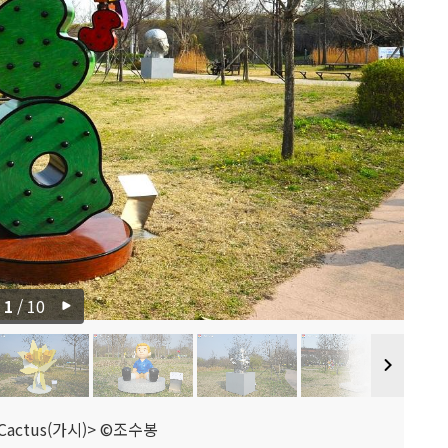
1
/
10
actus(가시)> ©조수봉