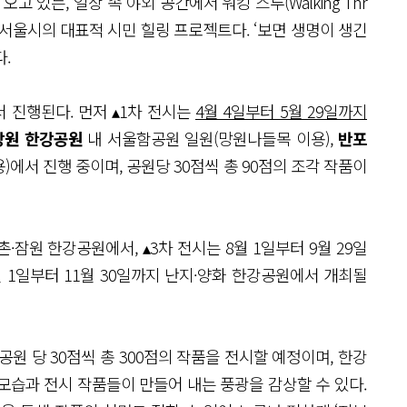
고 있는, 일상 속 야외 공간에서 워킹 스루(Walking Thr
 서울시의 대표적 시민 힐링 프로젝트다. ‘보면 생명이 생긴
.
 진행된다. 먼저 ▴1차 전시는
4월 4일부터 5월 29일까지
망원 한강공원
내 서울함공원 일원(망원나들목 이용),
반포
에서 진행 중이며, 공원당 30점씩 총 90점의 조각 작품이
촌·잠원 한강공원에서, ▴3차 전시는 8월 1일부터 9월 29일
월 1일부터 11월 30일까지 난지·양화 한강공원에서 개최될
원 당 30점씩 총 300점의 작품을 전시할 예정이며, 한강
모습과 전시 작품들이 만들어 내는 풍광을 감상할 수 있다.