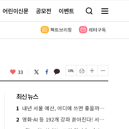
어린이신문
공모전
이벤트
검
메
색
뉴
창
전
열
체
팩트브리핑
레터구독
기
보
기
카
좋
트
페
33
페
인
글
글
카
위
이
아
이
쇄
자
자
오
터
스
요
지
하
크
크
톡
북
U
기
기
기
R
새
크
작
L
창
게
게
최신 뉴스
복
열
변
변
사
림
경
경
하
하
1
내년 서울 예산, 어디에 쓰면 좋을까요? 온라인 투표
기
기
2
영화·AI 등 192개 강좌 쏟아진다! 서울시민대학 선착순 신청