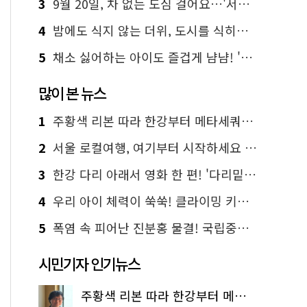
3
9월 20일, 차 없는 도심 걸어요…'서울 걷자 페스티벌' 선착순 5천명
4
밤에도 식지 않는 더위, 도시를 식히는 시원한 해법은?
5
채소 싫어하는 아이도 즐겁게 냠냠! '찾아가는 서울시 식생활 교육' 현장
많이 본 뉴스
1
주황색 리본 따라 한강부터 메타세쿼이아 숲길까지…서울둘레길 15코스
2
서울 로컬여행, 여기부터 시작하세요 '서울에디션25'
3
한강 다리 아래서 영화 한 편! '다리밑 영화관' 무료 상영
4
우리 아이 체력이 쑥쑥! 클라이밍 키즈카페·어린이 체력장
5
폭염 속 피어난 진분홍 물결! 국립중앙박물관 배롱나무 명소
시민기자 인기뉴스
주황색 리본 따라 한강부터 메타세쿼이아 숲길까지…서울둘레길 15코스