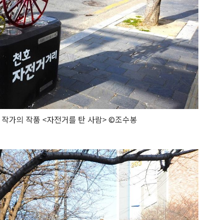
 작가의 작품 <자전거를 탄 사람> ©조수봉