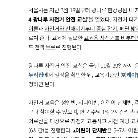
서울시는 지난 3월 18일부터 광나루 한강공원 
4 광나루 자전거 안전 교실’
을 열었다.
자전거 타기
이론
과
자전거와 친해지기부터 중심 잡기, 페달 밟기
르쳐 준다. 교육에 필요한
교육용 자전거를 비롯해 안
도 전액
무료
로 진행된다.
광나루 자전거 안전 교실은 금년 11월 29일까지
누리집
에서 일정을 확인한 뒤, 교육기관인
㈜케이
청하면 된다.
자전거 교육은 성인반, 시니어반, 어린이 단체반, 
구나 참여할 수 있으며, 한 기수당 1일 2시간씩 총 4
어르신을 대상으로 자전거 교통사고 사전 예방 교육 
(6시간)을 진행한다. ▴
어린이 단체반
은 5~7세 