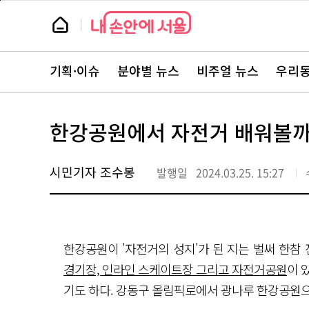
본
페
문
이
뉴
바
지
스
로
상
룸
가
단
뉴
기
으
스
로
기획·이슈
분야별 뉴스
비주얼 뉴스
우리동
주
이
요
동
서
비
스
한강공원에서 자전거 배워볼까?
바
로
가
기
시민기자 조수봉
발행일
2024.03.25. 15:27
한강공원이 '자전거의 성지'가 된 지는 벌써 한참
경기장, 인라인 스케이트장 그리고 자전거공원
이 
기도 하다. 강동구 올림픽로에서 광나루 한강공원