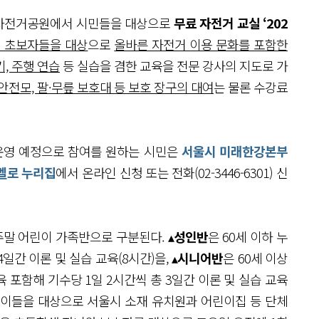
내 자전거공원에서 시민들을 대상으로
무료 자전거 교실 ‘202
 초보자들을 대상
으로
올바른 자전거 이용 문화를 포함한
, 주행 연습
등 실습을 겸한 교육을 전문 강사의 지도로 가
전모, 팔·무릎 보호대 등 보호 장구의 대여
는 물론 수강료
 운영 예정으로 참여를 원하는 시민은
서울시 미래한강본부
벨로 누리집
에서 온라인 신청 또는 전화(02-3446-6301) 신
주말 어린이 가족반으로 구분된다. ▴
성인반
은 60세 이하 누
일간 이론 및 실습 교육(8시간)을, ▴
시니어반
은 60세 이상
포함해 기수당 1일 2시간씩 총 3일간 이론 및 실습 교육
어린이들을 대상으로 서울시 소재 유치원과 어린이집 등 단체