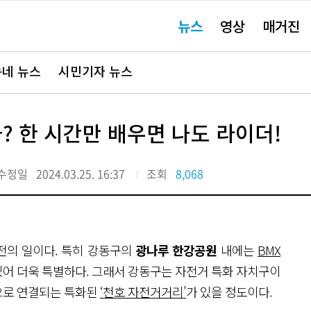
주
뉴스
영상
매거진
요
서
비
스
바
네 뉴스
시민기자 뉴스
로
가
기"
 한 시간만 배우면 나도 라이더!
수정일
2024.03.25. 16:37
조회
8,068
 전의 일이다. 특히 강동구의
광나루 한강공원
내에는
BMX
있어 더욱 특별하다. 그래서 강동구는 자전거 특화 자치구이
으로 연결되는 특화된
‘천호 자전거거리’
가 있을 정도이다.