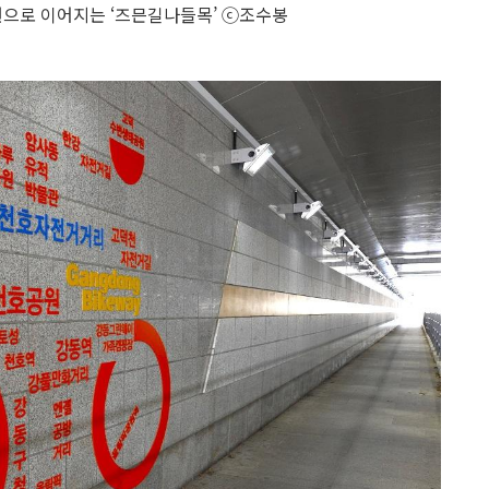
으로 이어지는 ‘즈믄길나들목’ ⓒ조수봉