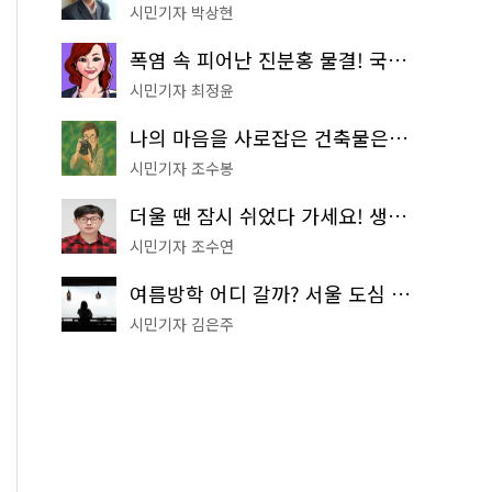
시민기자 박상현
폭염 속 피어난 진분홍 물결! 국립중앙박물관 배롱나무 명소
시민기자 최정윤
나의 마음을 사로잡은 건축물은? '서울시 건축상' 수상작 공개!
시민기자 조수봉
더울 땐 잠시 쉬었다 가세요! 생수 냉장고부터 해피소·무더위쉼터까지
시민기자 조수연
여름방학 어디 갈까? 서울 도심 무료 실내 여행 코스 추천
시민기자 김은주