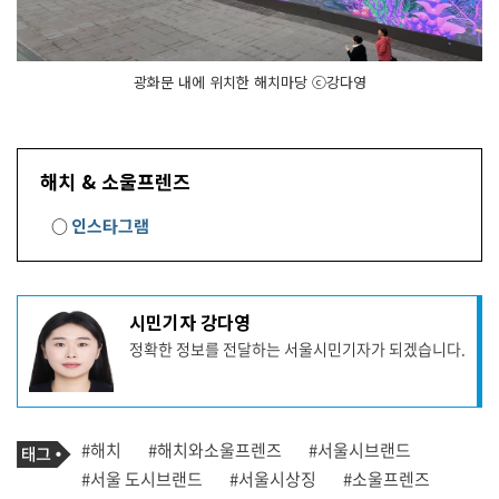
광화문 내에 위치한 해치마당 ⓒ강다영
해치 & 소울프렌즈
○
인스타그램
기
시민기자 강다영
사
정확한 정보를 전달하는 서울시민기자가 되겠습니다.
작
성
자
프
로
기
필
태
#해치
#해치와소울프렌즈
#서울시브랜드
사
그
관
#서울 도시브랜드
#서울시상징
#소울프렌즈
련