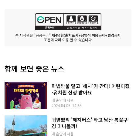
본 저작물은 "공공누리"
제4유형:출처표시+상업적 이용금지+변경금지
조건에 따라 이용 할 수 있습니다.
함께 보면 좋은 뉴스
마법방울 달고 '해치'가 간다! 어린이집
·유치원 신청 받아요
내 손안에 서울
2024.04.05. 14:58
귀염뽀짝 '해치버스' 타고 남산 봄꽃구
경 떠나볼까!
내 손안에 서울