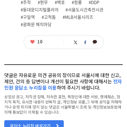
#주작
#현무
#백호
#청룡
#DDP
태
그
#동대문디지털플라자
#서울도시건축전시관
#구일역
#고척돔
#MLB서울시리즈
#광화문 해치마당
좋
10
카
트
페
아
카
위
이
요
오
터
스
톡
북
댓글은 자유로운 의견 공유의 장이므로 서울시에 대한 신고,
제안, 건의 등 답변이나 개선이 필요한 사항에 대해서는
전자
민원 응답소 누리집을 이용
하여 주시기 바랍니다.
상업성 광고, 저작권 침해, 저속한 표현, 특정인에 대한 비방, 명예훼손, 정
치적 목적, 유사한 내용의 반복적 글, 개인정보 유출,그 밖에 공익을 저해하
거나 운영 취지에 맞지 않는 댓글은 서울특별시 조례 및 개인정보보호법에
의해 통보없이 삭제될 수 있습니다.
응답소 누리집 바로가기