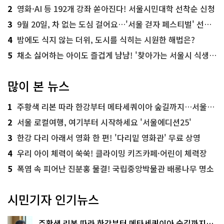
2
영화·AI 등 192개 강좌 쏟아진다! 서울시민대학 선착순 신청
3
9월 20일, 차 없는 도심 걸어요…'서울 걷자 페스티벌' 선착순 5천명
4
밤에도 식지 않는 더위, 도시를 식히는 시원한 해법은?
5
채소 싫어하는 아이도 즐겁게 냠냠! '찾아가는 서울시 식생활 교육' 현장
많이 본 뉴스
1
주황색 리본 따라 한강부터 메타세쿼이아 숲길까지…서울둘레길 15코스
2
서울 로컬여행, 여기부터 시작하세요 '서울에디션25'
3
한강 다리 아래서 영화 한 편! '다리밑 영화관' 무료 상영
4
우리 아이 체력이 쑥쑥! 클라이밍 키즈카페·어린이 체력장
5
폭염 속 피어난 진분홍 물결! 국립중앙박물관 배롱나무 명소
시민기자 인기뉴스
주황색 리본 따라 한강부터 메타세쿼이아 숲길까지…