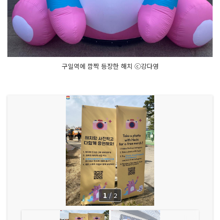
구일역에 깜짝 등장한 해치 ⓒ강다영
1
/
2