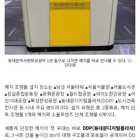
동대문역사문화공원역 1번 출구로 나가면 해치를 바로 만나볼 수 있다. ⓒ
강다영
해치 조형물 설치 장소는 ▴남산 서울타워 ▴서울식물원 ▴서울도서관
▴잠실종합운동장 ▴광화문광장 ▴월드컵공원 ▴여의도한강공원 ▴어
린이대공원 ▴뚝섬한강공원 ▴동대문디지털플라자(DDP) ▴도시건축
전시관 등 시내 주요 랜드마크다. 설치 유형은 총 2종류로, 해치 단
독 조형물 5개와 해치와 소울프렌즈 단체 조형물 6개이다.
새롭게 단장한 해치의 첫 무대는 바로
DDP(동대문디지털플라자)
로, 3~4층 건물 높이인 8m의 대형 구조물과 포토월이 공개되어 DD