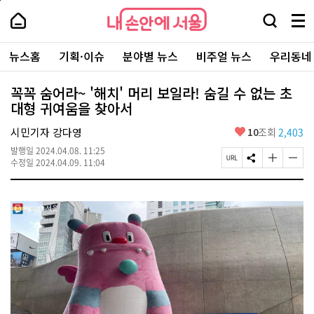
본
페
내
문
이
내
손
검
메
바
지
손
안
색
뉴
로
상
안
주
에
창
전
가
단
에
뉴스홈
기획·이슈
분야별 뉴스
비주얼 뉴스
우리동네
요
서
열
체
기
으
서
서
울
기
보
로
울
비
기
이
-
꼭꼭 숨어라~ '해치' 머리 보일라! 숨길 수 없는 초
스
동
서
대형 귀여움을 찾아서
바
울
로
시
가
좋
시민기자 강다영
10
조회
2,403
대
기
아
표
발행일
2024.04.08. 11:25
요
소
페
S
글
글
수정일
2024.04.09. 11:04
통
이
N
자
자
포
지
S
크
크
털
U
공
기
기
R
유
크
작
L
하
게
게
복
기
변
변
사
경
경
하
하
기
기