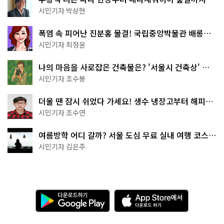
서울둘레길 15코스
시민기자 박상현
폭염 속 피어난 진분홍 물결! 국립중앙박물관 배롱나
무 명소
시민기자 최정윤
나의 마음을 사로잡은 건축물은? '서울시 건축상' 수
상작 공개!
시민기자 조수봉
더울 땐 잠시 쉬었다 가세요! 생수 냉장고부터 해피소
·무더위쉼터까지
시민기자 조수연
여름방학 어디 갈까? 서울 도심 무료 실내 여행 코스
추천
시민기자 김은주
다
A
운
p
로
p
드
S