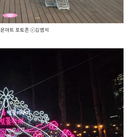
네온아트 포토존 ⓒ김범석