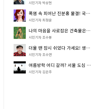
시민기자 박상현
폭염 속 피어난 진분홍 물결! 국립중앙박물관 배롱나무 명소
시민기자 최정윤
나의 마음을 사로잡은 건축물은? '서울시 건축상' 수상작 공개!
시민기자 조수봉
더울 땐 잠시 쉬었다 가세요! 생수 냉장고부터 해피소·무더위쉼터까지
시민기자 조수연
여름방학 어디 갈까? 서울 도심 무료 실내 여행 코스 추천
시민기자 김은주