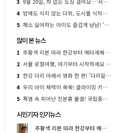
3
9월 20일, 차 없는 도심 걸어요…'서울 걷자 페스티벌' 선착순 5천명
4
밤에도 식지 않는 더위, 도시를 식히는 시원한 해법은?
5
채소 싫어하는 아이도 즐겁게 냠냠! '찾아가는 서울시 식생활 교육' 현장
많이 본 뉴스
1
주황색 리본 따라 한강부터 메타세쿼이아 숲길까지…서울둘레길 15코스
2
서울 로컬여행, 여기부터 시작하세요 '서울에디션25'
3
한강 다리 아래서 영화 한 편! '다리밑 영화관' 무료 상영
4
우리 아이 체력이 쑥쑥! 클라이밍 키즈카페·어린이 체력장
5
폭염 속 피어난 진분홍 물결! 국립중앙박물관 배롱나무 명소
시민기자 인기뉴스
주황색 리본 따라 한강부터 메타세쿼이아 숲길까지…서울둘레길 15코스