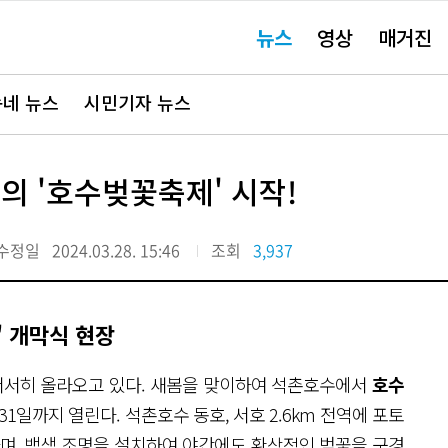
주
뉴스
영상
매거진
요
서
비
스
바
네 뉴스
시민기자 뉴스
로
가
기"
의 '호수벚꽃축제' 시작!
수정일
2024.03.28. 15:46
조회
3,937
' 개막식 현장
서서히 올라오고 있다. 새봄을 맞이하여 석촌호수에서
호수
31일까지 열린다. 석촌호수 동호, 서호 2.6km 전역에 포토
하며, 백색 조명을 설치하여 야간에도 환상적인 벚꽃을 구경