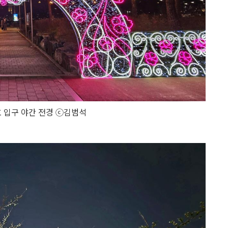
 입구 야간 전경 ⓒ김범석