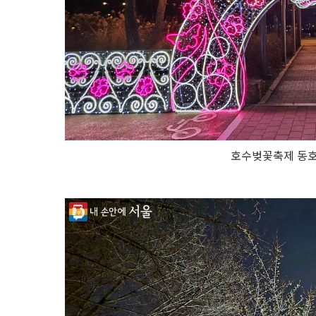
호수벚꽃축제 동호