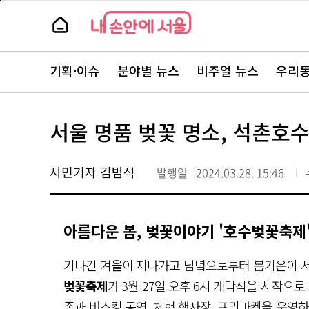
본
페
문
이
뉴
바
지
스
로
상
룸
가
단
뉴
기
으
스
로
기획·이슈
분야별 뉴스
비주얼 뉴스
우리동
주
이
요
동
서
비
스
서울 명품 벚꽃 명소, 석촌호수
바
로
가
기
시민기자 김범석
발행일
2024.03.28. 15:46
아름다운 봄, 벚꽃이야기 '호수벚꽃축제
기나긴 겨울이 지나가고 남녘으로부터 봄기운이 
벚꽃축제
가 3월 27일 오후 6시 개막식을 시작으로 
존과 버스킹 공연, 체험 행사장, 프리마켓을 운영