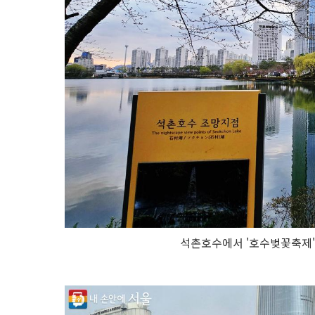
석촌호수에서 '호수벚꽃축제'가