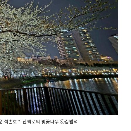
운 석촌호수 산책로의 벚꽃나무 ⓒ김범석