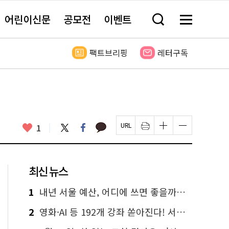
어린이신문
공모전
이벤트
검
메
색
뉴
창
전
열
체
팩트브리핑
레터구독
기
보
기
카
좋
트
페
1
페
인
글
글
카
위
이
아
이
쇄
자
자
오
터
스
요
지
하
크
크
톡
북
U
기
기
기
R
새
크
작
L
창
게
게
최신 뉴스
복
열
변
변
사
림
경
경
하
하
1
내년 서울 예산, 어디에 쓰면 좋을까요? 온라인 투표
기
기
2
영화·AI 등 192개 강좌 쏟아진다! 서울시민대학 선착순 신청