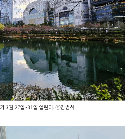
 3월 27일~31일 열린다. ⓒ김범석