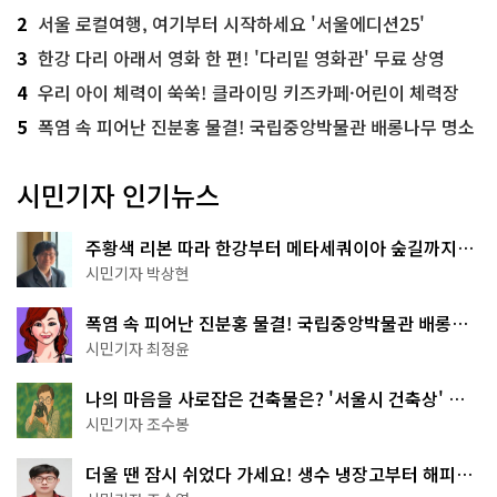
2
서울 로컬여행, 여기부터 시작하세요 '서울에디션25'
3
한강 다리 아래서 영화 한 편! '다리밑 영화관' 무료 상영
4
우리 아이 체력이 쑥쑥! 클라이밍 키즈카페·어린이 체력장
5
폭염 속 피어난 진분홍 물결! 국립중앙박물관 배롱나무 명소
시민기자 인기뉴스
주황색 리본 따라 한강부터 메타세쿼이아 숲길까지…
서울둘레길 15코스
시민기자 박상현
폭염 속 피어난 진분홍 물결! 국립중앙박물관 배롱나
무 명소
시민기자 최정윤
나의 마음을 사로잡은 건축물은? '서울시 건축상' 수
상작 공개!
시민기자 조수봉
더울 땐 잠시 쉬었다 가세요! 생수 냉장고부터 해피소
·무더위쉼터까지