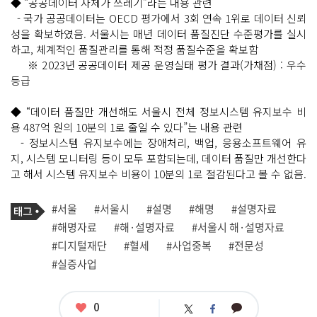
◆ “공공데이터 자체가 쓰레기”라는 내용 관련
- 국가 공공데이터는 OECD 평가에서 3회 연속 1위로 데이터 신뢰
성을 확보하였음. 서울시는 매년 데이터 품질진단 수준평가를 실시
하고, 체계적인 품질관리를 통해 적정 품질수준을 확보함
※ 2023년 공공데이터 제공 운영실태 평가 결과(가채점) : 우수
등급
◆ “데이터 품질만 개선해도 서울시 전체 정보시스템 유지보수 비
용 487억 원의 10분의 1로 줄일 수 있다”는 내용 관련
- 정보시스템 유지보수에는 장애처리, 백업, 응용소프트웨어 유
지, 시스템 모니터링 등이 모두 포함되는데, 데이터 품질만 개선한다
고 해서 시스템 유지보수 비용이 10분의 1로 절감된다고 볼 수 없음.
기
태
#서울
#서울시
#설명
#해명
#설명자료
사
그
관
#해명자료
#해·설명자료
#서울시 해·설명자료
련
#디지털재단
#혈세
#사업중복
#전문성
태
그
#실증사업
좋
0
카
트
페