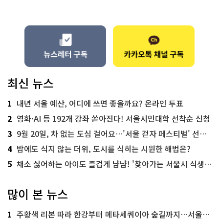
최신 뉴스
1
내년 서울 예산, 어디에 쓰면 좋을까요? 온라인 투표
2
영화·AI 등 192개 강좌 쏟아진다! 서울시민대학 선착순 신청
3
9월 20일, 차 없는 도심 걸어요…'서울 걷자 페스티벌' 선착순 5천명
4
밤에도 식지 않는 더위, 도시를 식히는 시원한 해법은?
5
채소 싫어하는 아이도 즐겁게 냠냠! '찾아가는 서울시 식생활 교육' 현장
많이 본 뉴스
1
주황색 리본 따라 한강부터 메타세쿼이아 숲길까지…서울둘레길 15코스