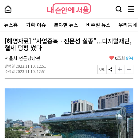
본
페
내
문
이
내
손
검
메
바
지
손
안
색
뉴
로
상
안
주
에
창
전
가
단
에
뉴스홈
기획·이슈
분야별 뉴스
비주얼 뉴스
우리동네
요
서
열
체
기
으
서
서
울
기
보
로
울
비
기
이
-
[해명자료] “사업중복ㆍ전문성 실종”...디지털재단,
스
동
서
혈세 펑펑 썼다
바
울
로
시
가
좋
서울시 언론담당관
0
조회
994
대
기
아
표
발행일
2023.11.10. 12:51
요
소
페
S
글
글
수정일
2023.11.10. 12:51
통
이
N
자
자
포
지
S
크
크
털
U
공
기
기
R
유
크
작
L
하
게
게
복
기
변
변
사
경
경
하
하
기
기