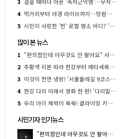
3
걸을 때마다 아픈 '족저근막염'…무작정 참지 말고 '이것' 해보세요!
4
먹거리부터 야경 라이브까지…망원한강공원 알짜 코스
5
시민이 사랑한 '찐' 로컬 명소 어디? '서울에디션25' 추천 코스
많이 본 뉴스
1
"편의점인데 아무것도 안 팔아요" 서울에서 가장 특별한 편의점의 정체
2
주황색 리본 따라 한강부터 메타세쿼이아 숲길까지…서울둘레길 15코스
3
이것이 천연 냉방! '서울둘레길 9코스'로 숲속 피서 떠나볼까
4
한강 다리 아래서 영화 한 편! '다리밑 영화관' 무료 상영
5
우리 아이 체력이 쑥쑥! 클라이밍 키즈카페·어린이 체력장
시민기자 인기뉴스
"편의점인데 아무것도 안 팔아요" 서울에서 가장 특별한 편의점의 정체