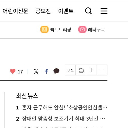
어린이신문
공모전
이벤트
검
메
색
뉴
창
전
열
체
팩트브리핑
레터구독
기
보
기
카
좋
트
페
17
페
인
글
글
카
위
이
아
이
쇄
자
자
오
터
스
요
지
하
크
크
톡
북
U
기
기
기
R
새
크
작
L
창
게
게
최신 뉴스
복
열
변
변
사
림
경
경
하
하
1
혼자 근무해도 안심! '소상공인안심벨' 신청하세요
기
기
2
장애인 맞춤형 보조기기 최대 3년간 무상 대여…삶의 질 높인다