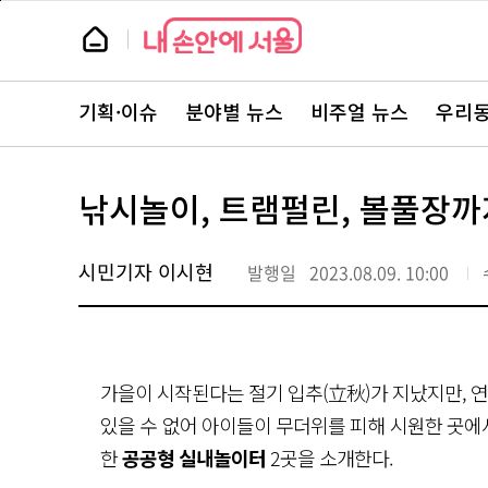
본
페
문
이
뉴
바
지
스
로
상
룸
가
단
뉴
기
으
스
로
기획·이슈
분야별 뉴스
비주얼 뉴스
우리동
주
이
요
동
서
비
스
낚시놀이, 트램펄린, 볼풀장까
바
로
가
기
시민기자 이시현
발행일
2023.08.09. 10:00
가을이 시작된다는 절기 입추(立秋)가 지났지만, 연
있을 수 없어 아이들이 무더위를 피해 시원한 곳에서
한
공공형 실내놀이터
2곳을 소개한다.