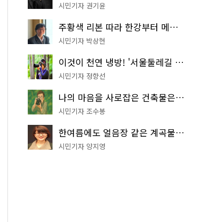
시민기자 권기윤
주황색 리본 따라 한강부터 메타세쿼이아 숲길까지…서울둘레길 15코스
시민기자 박상현
이것이 천연 냉방! '서울둘레길 9코스'로 숲속 피서 떠나볼까
시민기자 정향선
나의 마음을 사로잡은 건축물은? '서울시 건축상' 수상작 공개!
시민기자 조수봉
한여름에도 얼음장 같은 계곡물! 서울 '진관사 계곡'이 천국이네~
시민기자 양지영