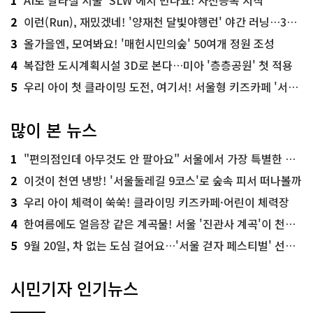
1
AI로 달라질 서울 'SLW'에서 만나요! 사전등록 시작
2
이런(Run), 재밌겠네! '양재천 달빛야행런' 야간 러닝…300명 모집
3
올가을엔, 모여봐요! '매헌시민의숲' 50여개 정원 조성
4
복잡한 도시계획시설 3D로 본다…미아 '층층공원' 첫 적용
5
우리 아이 첫 클라이밍 도전, 여기서! 서울형 키즈카페 '서울가족플라자점'
많이 본 뉴스
1
"편의점인데 아무것도 안 팔아요" 서울에서 가장 특별한 편의점의 정체
2
이것이 천연 냉방! '서울둘레길 9코스'로 숲속 피서 떠나볼까
3
우리 아이 체력이 쑥쑥! 클라이밍 키즈카페·어린이 체력장
4
한여름에도 얼음장 같은 계곡물! 서울 '진관사 계곡'이 천국이네~
5
9월 20일, 차 없는 도심 걸어요…'서울 걷자 페스티벌' 선착순 5천명
시민기자 인기뉴스