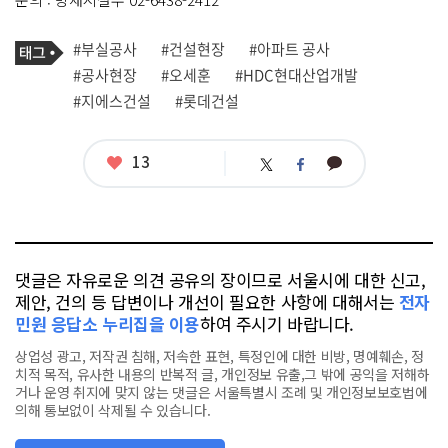
기
태
#부실공사
#건설현장
#아파트 공사
사
그
관
#공사현장
#오세훈
#HDC현대산업개발
련
#지에스건설
#롯데건설
태
그
좋
13
카
트
페
아
카
위
이
요
오
터
스
톡
북
댓글은 자유로운 의견 공유의 장이므로 서울시에 대한 신고,
제안, 건의 등 답변이나 개선이 필요한 사항에 대해서는
전자
민원 응답소 누리집을 이용
하여 주시기 바랍니다.
상업성 광고, 저작권 침해, 저속한 표현, 특정인에 대한 비방, 명예훼손, 정
치적 목적, 유사한 내용의 반복적 글, 개인정보 유출,그 밖에 공익을 저해하
거나 운영 취지에 맞지 않는 댓글은 서울특별시 조례 및 개인정보보호법에
의해 통보없이 삭제될 수 있습니다.