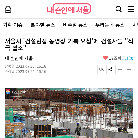
본
페
내
문
이
내
손
검
메
바
지
손
안
색
뉴
로
상
안
주
에
창
전
가
단
에
기획·이슈
분야별 뉴스
비주얼 뉴스
우리동네 뉴스
시
요
서
열
체
기
으
서
서
울
기
보
로
울
비
기
이
-
서울시 '건설현장 동영상 기록 요청'에 건설사들 "적
스
동
서
극 협조"
바
울
로
시
가
좋
내 손안에 서울
13
조회
5,120
대
기
아
표
발행일
2023.07.21. 16:16
요
소
페
S
글
글
수정일
2023.07.21. 16:16
통
이
N
자
자
포
지
S
크
크
털
U
공
기
기
R
유
크
작
L
하
게
게
복
기
변
변
사
경
경
하
하
기
기