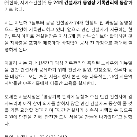
㈜한화, 지에스건설㈜ 등
24개 건설사가 동영상 기록관리에 동참
하
기로 했다.
시는 지난해 7월부터 공공 건설공사 74개 현장의 전 과정을 동영상
으로 촬영해 기록관리하고 있다. 앞으로 민간 건설사가 시공하는 현
장, 특히 아파트 건설현장은 지상 5개 층 상부슬래브만 촬영하던 것
을 지하층을 포함해 매층마다 빠짐없이 공사 전 과정으로 확대해 촬
영하게 된다.
아울러 시는 지난 1년간의 영상 기록관리의 축적된 노하우와 매뉴얼
을 민간 건설사와 공유하기 위해 건설사 임원, 현장소장, 실무자 등
을 대상으로 오는 25일 서울시청사 본관 8층 다목적실, 26일 서울역
사박물관 야주개홀에서 이틀간 교육을 실시한다.
오세훈 서울시장은 “영상기록 관리에 동참해 주신 민간 건설사에 감
사드리며 아직 참여 의사를 밝히지 않은 민간 건설사도 동참해 줄 것
을 거듭 요청할 것”이라며 “민간 건설사가 신속히 시행할 수 있도록
지원에 만전을 기해 ‘안전한 도시 서울’을 만들어 나가겠다”고 말했
다.
문의 : 방재시설부 02-6438-2412