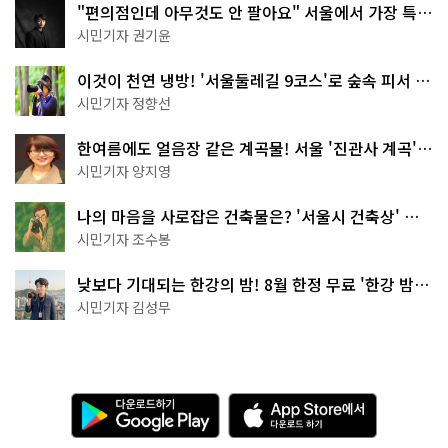
"편의점인데 아무것도 안 팔아요" 서울에서 가장 특별
한 편의점의 정체
시민기자 권기윤
이것이 천연 냉방! '서울둘레길 9코스'로 숲속 피서 떠
나볼까
시민기자 정향선
한여름에도 얼음장 같은 계곡물! 서울 '진관사 계곡'이
천국이네~
시민기자 양지영
나의 마음을 사로잡은 건축물은? '서울시 건축상' 수
상작 공개!
시민기자 조수봉
낮보다 기대되는 한강의 밤! 8월 한정 무료 '한강 밤
핑' 예약은?
시민기자 김성무
다
A
운
p
로
p