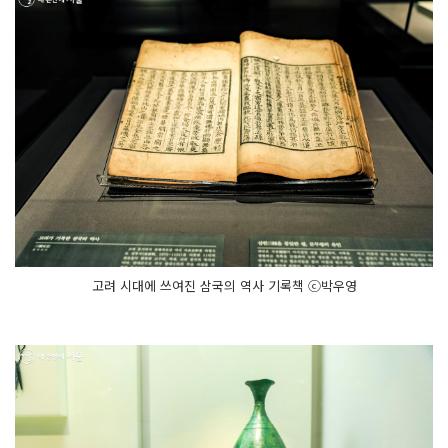
고려 시대에 쓰여진 삼국의 역사 기록책 ⓒ박우영