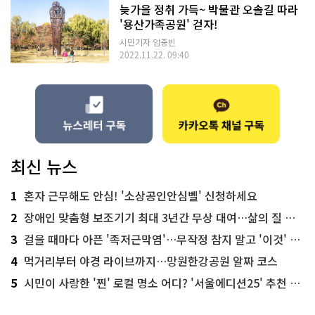
늦가을 정취 가득~ 박물관 오솔길 따라
'용산가족공원' 걷자!
시민기자 임중빈
2022.11.22. 09:40
최신 뉴스
1
혼자 근무해도 안심! '소상공인안심벨' 신청하세요
2
장애인 맞춤형 보조기기 최대 3년간 무상 대여…삶의 질 높인다
3
걸을 때마다 아픈 '족저근막염'…무작정 참지 말고 '이것' 해보세요!
4
먹거리부터 야경 라이브까지…망원한강공원 알짜 코스
5
시민이 사랑한 '찐' 로컬 명소 어디? '서울에디션25' 추천 코스