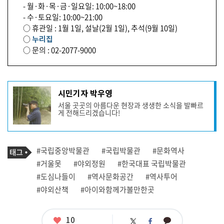
- 월·화·목·금·일요일: 10:00~18:00
- 수·토요일: 10:00~21:00
○ 휴관일 : 1월 1일, 설날(2월 1일), 추석(9월 10일)
○
누리집
○ 문의 : 02-2077-9000
기
시민기자 박우영
사
서울 곳곳의 아름다운 현장과 생생한 소식을 발빠르
작
게 전해드리겠습니다!
성
자
프
로
기
필
태
#국립중앙박물관
#국립박물관
#문화역사
사
그
관
#거울못
#야외정원
#한국대표 국립박물관
련
#도심나들이
#역사문화공간
#역사투어
태
그
#야외산책
#아이와함께가볼만한곳
좋
10
카
트
페