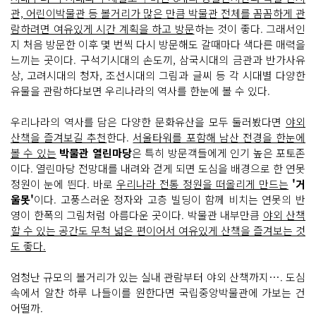
관, 어린이박물관 등 볼거리가 많은 만큼 박물관 전체를 꼼꼼하게 관
람하려면 여유있게 시간 계획을 하고 방문
하는 것이 좋다. 그래서인
지 처음 방문한 이후 몇 번씩 다시 방문해도 갈때마다 색다른 매력을
느끼는 곳이다. 구석기시대의 손도끼, 삼국시대의 금관과 반가사유
상, 고려시대의 청자, 조선시대의 그림과 글씨 등 각 시대별 다양한
유물을 관람하다보면 우리나라의 역사를 한눈에 볼 수 있다.
우리나라의 역사를 담은 다양한 문화유산을 모두 둘러봤다면
야외
산책을 즐겨보길 추천
한다.
서울타워를 포함해 남산 전경을 한눈에
볼 수 있는
박물관 열린마당
은 특히 방문객들에게 인기 높은 포토존
이다. 열린마당 전망대를 내려와 걷게 되면 도심을 배경으로 한 연못
정원이 눈에 띈다. 바로
우리나라 전통 정원을 떠올리게 만드는
'거
울못'
이다. 고풍스러운 정자와 고층 빌딩이 함께 비치는 연못의 반
영이 한폭의 그림처럼 아름다운 곳이다. 박물관 내부만큼
야외 산책
할 수 있는 공간도 무척 넓은 편이어서 여유있게 산책을 즐겨보는 것
도 좋다.
엄청난 규모의 볼거리가 있는 실내 관람부터 야외 산책까지…. 도심
속에서 알찬 하루 나들이를 원한다면 국립중앙박물관에 가보는 건
어떨까.