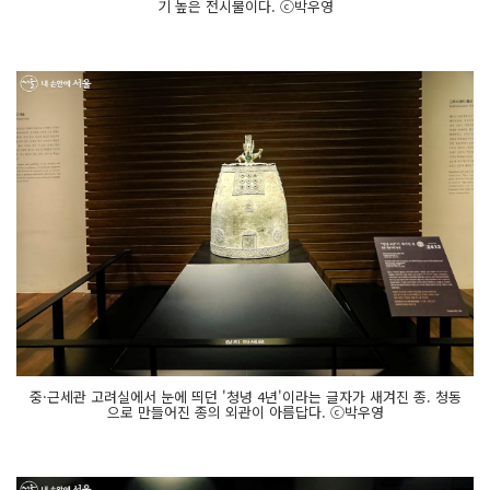
기 높은 전시물이다. ⓒ박우영
중·근세관 고려실에서 눈에 띄던 '청녕 4년'이라는 글자가 새겨진 종. 청동
으로 만들어진 종의 외관이 아름답다. ⓒ박우영