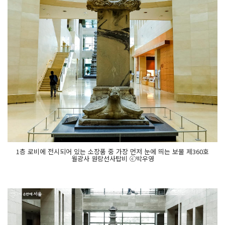
1층 로비에 전시되어 있는 소장품 중 가장 먼저 눈에 띄는 보물 제360호
월광사 원랑선사탑비 ⓒ박우영