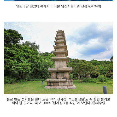
열린마당 전망대 쪽에서 바라본 남산서울타워 전경 ⓒ박우영
돌로 만든 전시물을 한데 모은 야외 전시장 '석조물정원'도 꼭 한번 들려보
아야 할 곳이다. 국보 100호 '남계원 7층 석탑'이 보인다. ⓒ박우영