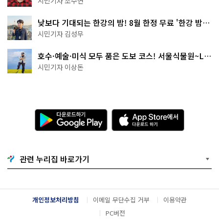
시민기자 조수연
낮보다 기대되는 한강의 밤! 8월 한정 무료 '한강 밤
핑' 예약은?
시민기자 김성무
호수·예술·미식 모두 품은 도보 코스! 서울식물원~LG
아트센터~마곡테라스거리
시민기자 이상돈
다
A
운
p
로
p
드
S
하
t
기
o
관련 누리집 바로가기
G
r
o
e
o
에
g
서
l
다
개인정보처리방침
이메일 무단수집 거부
이용약관
e
운
P
로
PC버전