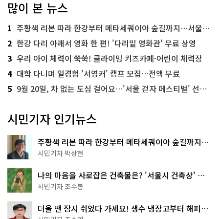
많이 본 뉴스
1
주황색 리본 따라 한강부터 메타세쿼이아 숲길까지…서울둘레길 15코스
2
한강 다리 아래서 영화 한 편! '다리밑 영화관' 무료 상영
3
우리 아이 체력이 쑥쑥! 클라이밍 키즈카페·어린이 체력장
4
대학 다니며 일경험 '서영커' 캠프 모집…전액 무료
5
9월 20일, 차 없는 도심 걸어요…'서울 걷자 페스티벌' 선착순 5천명
시민기자 인기뉴스
주황색 리본 따라 한강부터 메타세쿼이아 숲길까지…
서울둘레길 15코스
시민기자 박상현
나의 마음을 사로잡은 건축물은? '서울시 건축상' 수
상작 공개!
시민기자 조수봉
더울 땐 잠시 쉬었다 가세요! 생수 냉장고부터 해피소
·무더위쉼터까지