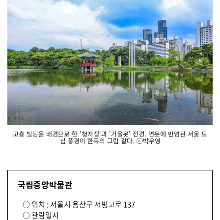
고층 빌딩을 배경으로 한 '청자정'과 '거울못' 전경. 연못에 반영된 서울 도
심 풍경이 한폭의 그림 같다. ⓒ박우영
국립중앙박물관
○ 위치 : 서울시 용산구 서빙고로 137
○ 관람일시