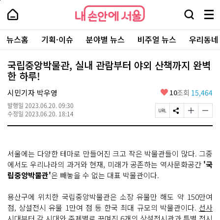
본
페
내
문
이
내
손
검
메
바
지
손
안
색
뉴
로
상
안
주
에
창
전
가
단
에
뉴스홈
기획·이슈
분야별 뉴스
비주얼 뉴스
우리동네
요
서
열
체
기
으
서
서
울
기
보
로
울
비
기
이
-
국립중앙박물관, 실내 관람부터 야외 산책까지 완벽
스
동
서
한 하루!
바
울
로
시
가
좋
시민기자 박우영
10
조회
15,464
대
기
아
표
발행일
2023.06.20. 09:30
요
소
페
S
글
글
수정일
2023.06.20. 18:14
통
이
N
자
자
포
지
S
크
크
털
U
공
기
기
R
유
크
작
서울에는 다양한 테마로 만들어진 크고 작은 박물관들이 많다. 그중
L
하
게
게
복
기
변
변
에서도 우리나라의 과거와 현재, 미래가 공존하는 역사문화공간
'국
사
경
경
립중앙박물관'
은 빼놓을 수 없는 대표 박물관이다.
하
하
기
기
용산구에 위치한 국립중앙박물관은 소장 유물만 해도 약 150만여
점, 상설전시 유물 1만여 점 등 한국 최대 규모의 박물관이다.
선사
시대부터 각 시대와 주제별로 꾸며진 6개의 상설전시관과 특별 전시