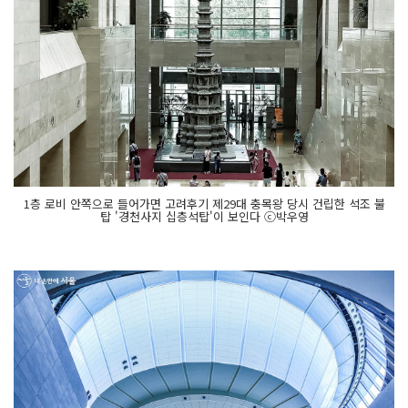
1층 로비 안쪽으로 들어가면 고려후기 제29대 충목왕 당시 건립한 석조 불
탑 '경천사지 십층석탑'이 보인다 ⓒ박우영