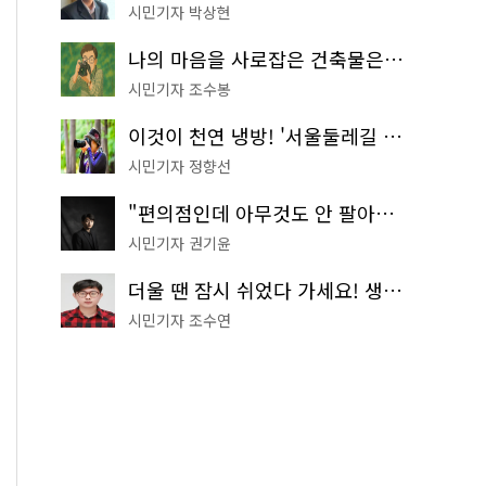
시민기자 박상현
나의 마음을 사로잡은 건축물은? '서울시 건축상' 수상작 공개!
시민기자 조수봉
이것이 천연 냉방! '서울둘레길 9코스'로 숲속 피서 떠나볼까
시민기자 정향선
"편의점인데 아무것도 안 팔아요" 서울에서 가장 특별한 편의점의 정체
시민기자 권기윤
더울 땐 잠시 쉬었다 가세요! 생수 냉장고부터 해피소·무더위쉼터까지
시민기자 조수연