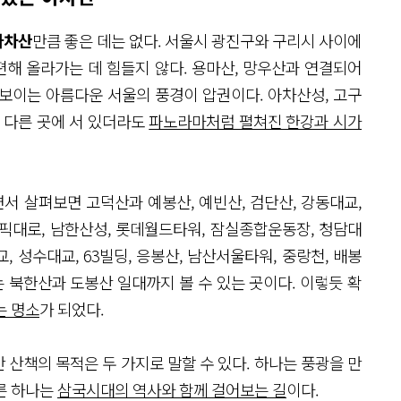
아차산
만큼 좋은 데는 없다. 서울시 광진구와 구리시 사이에
 편해 올라가는 데 힘들지 않다. 용마산, 망우산과 연결되어
보이는 아름다운 서울의 풍경이 압권이다. 아차산성, 고구
가 다른 곳에 서 있더라도
파노라마처럼 펼쳐진 한강과 시가
 살펴보면 고덕산과 예봉산, 예빈산, 검단산, 강동대교,
픽대로, 남한산성, 롯데월드타워, 잠실종합운동장, 청담대
교, 성수대교, 63빌딩, 응봉산, 남산서울타워, 중랑천, 배봉
는 북한산과 도봉산 일대까지 볼 수 있는 곳이다. 이렇듯 확
는 명소
가 되었다.
산책의 목적은 두 가지로 말할 수 있다. 하나는 풍광을 만
른 하나는
삼국시대의 역사와 함께 걸어보는 길
이다.