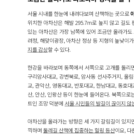
서울 시내를 한눈에 내려다보며 산책하는 곳으로
위치한 아차산은 해발 295.7m로 높지 않고 길도
있는 아차산은 가장 남쪽에 있어 조금만 올라가도 
려정, 해맞이광장, 아차산 정상 등 지형의 높낮이
지를 감상
할 수 있다.
한강을 바라보며 동쪽에서 서쪽으로 고개를 돌리면서
구리암사대교, 강변북로, 암사동 선사주거지, 올림
교, 관악산, 영동대교, 반포대교, 한남대교, 동호대
산, 안산, 인왕산 등이 한눈에 들어온다. 북쪽으로
트인 조망 덕분에
서울 시민들의 발길이 끊이지 않
아차산을 올라가는 방향은 세 가지 갈림길이 있지만 
끽하며
둘레길 산책에 집중하는 힐링 등산
이요, 다