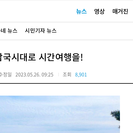
주
뉴스
영상
매거진
요
서
비
스
바
네 뉴스
시민기자 뉴스
로
가
기"
 삼국시대로 시간여행을!
수정일
2023.05.26. 09:25
조회
8,901