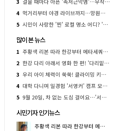
3
걸을 때마다 아픈 '족저근막염'…무작정 참지 말고 '이것' 해보세요!
4
먹거리부터 야경 라이브까지…망원한강공원 알짜 코스
5
시민이 사랑한 '찐' 로컬 명소 어디? '서울에디션25' 추천 코스
많이 본 뉴스
1
주황색 리본 따라 한강부터 메타세쿼이아 숲길까지…서울둘레길 15코스
2
한강 다리 아래서 영화 한 편! '다리밑 영화관' 무료 상영
3
우리 아이 체력이 쑥쑥! 클라이밍 키즈카페·어린이 체력장
4
대학 다니며 일경험 '서영커' 캠프 모집…전액 무료
5
9월 20일, 차 없는 도심 걸어요…'서울 걷자 페스티벌' 선착순 5천명
시민기자 인기뉴스
주황색 리본 따라 한강부터 메타세쿼이아 숲길까지…서울둘레길 15코스