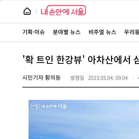
본
페
문
이
뉴
바
지
스
로
상
룸
가
단
뉴
기
으
스
로
기획·이슈
분야별 뉴스
비주얼 뉴스
우리동
주
이
요
동
서
비
스
'확 트인 한강뷰' 아차산에서
바
로
가
기
시민기자 황의동
발행일
2023.05.04. 09:04