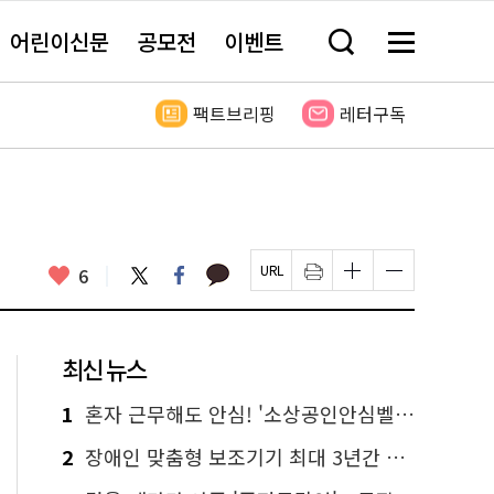
어린이신문
공모전
이벤트
검
메
색
뉴
창
전
열
체
팩트브리핑
레터구독
기
보
기
카
좋
트
페
6
페
인
글
글
카
위
이
아
이
쇄
자
자
오
터
스
요
지
하
크
크
톡
북
U
기
기
기
R
새
크
작
L
창
게
게
최신 뉴스
복
열
변
변
사
림
경
경
하
하
1
혼자 근무해도 안심! '소상공인안심벨' 신청하세요
기
기
2
장애인 맞춤형 보조기기 최대 3년간 무상 대여…삶의 질 높인다